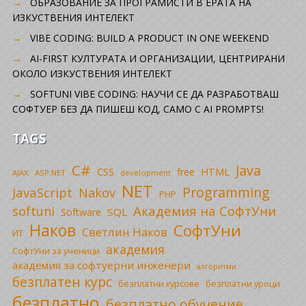
ОБРАЗОВАНИЕ ЗА ПРОГРАМИСТИ В ЕРАТА НА
ИЗКУСТВЕНИЯ ИНТЕЛЕКТ
VIBE CODING: BUILD A PRODUCT IN ONE WEEKEND
AI-FIRST КУЛТУРАТА И ОРГАНИЗАЦИИ, ЦЕНТРИРАНИ
ОКОЛО ИЗКУСТВЕНИЯ ИНТЕЛЕКТ
SOFTUNI VIBE CODING: НАУЧИ СЕ ДА РАЗРАБОТВАШ
СОФТУЕР БЕЗ ДА ПИШЕШ КОД, САМО С AI PROMPTS!
TAGS
C#
Java
CSS
free
HTML
AJAX
ASP.NET
development
NET
Programming
JavaScript
Nakov
PHP
Академия на СофтУни
softuni
SQL
Software
Наков
СофтУни
Светлин Наков
ИТ
академия
СофтУни за ученици
академия за софтуерни инженери
алгоритми
безплатен курс
безплатни уроци
безплатни курсове
безплатно
безплатно обучение