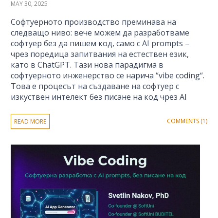
MAY 30, 2025
Софтуерното производство преминава на
следващо ниво: вече можем да разработваме
софтуер без да пишем код, само с AI prompts –
чрез поредица запитвания на естествен език,
като в ChatGPT. Тази нова парадигма в
софтуерното инженерство се нарича “vibe coding“.
Това е процесът на създаване на софтуер с
изкуствен интелект без писане на код чрез AI
COMMENTS (1)
READ MORE