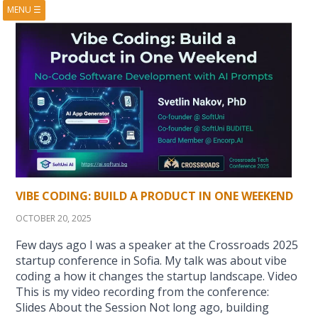
MENU
☰
HOME
ABOUT
BOOKS
COURSES
VIDEOS
PRESENTATIONS
RESEARCH
PUBLICATIONS
CONTACTS
RSS FEED
VIBE CODING: BUILD A PRODUCT IN ONE WEEKEND
OCTOBER 20, 2025
Few days ago I was a speaker at the Crossroads 2025
startup conference in Sofia. My talk was about vibe
coding a how it changes the startup landscape. Video
This is my video recording from the conference:
Slides About the Session Not long ago, building