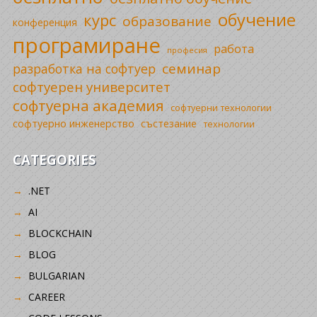
обучение
курс
образование
конференция
програмиране
работа
професия
семинар
разработка на софтуер
софтуерен университет
софтуерна академия
софтуерни технологии
софтуерно инженерство
състезание
технологии
CATEGORIES
.NET
AI
BLOCKCHAIN
BLOG
BULGARIAN
CAREER