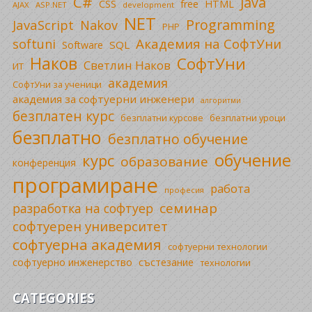
C#
Java
CSS
free
HTML
AJAX
ASP.NET
development
NET
Programming
JavaScript
Nakov
PHP
Академия на СофтУни
softuni
SQL
Software
Наков
СофтУни
Светлин Наков
ИТ
академия
СофтУни за ученици
академия за софтуерни инженери
алгоритми
безплатен курс
безплатни уроци
безплатни курсове
безплатно
безплатно обучение
обучение
курс
образование
конференция
програмиране
работа
професия
семинар
разработка на софтуер
софтуерен университет
софтуерна академия
софтуерни технологии
софтуерно инженерство
състезание
технологии
CATEGORIES