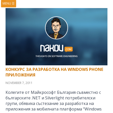
MENU
☰
HOME
ABOUT
BOOKS
COURSES
VIDEOS
PRESENTATIONS
RESEARCH
PUBLICATIONS
CONTACTS
RSS FEED
КОНКУРС ЗА РАЗРАБОТКА НА WINDOWS PHONE
ПРИЛОЖЕНИЯ
NOVEMBER 7, 2011
Колегите от Майкрософт България съвместно с
българските .NET и Silverlight потребителски
групи, обявиха състезание за разработка на
приложения за мобилната платформа “Windows