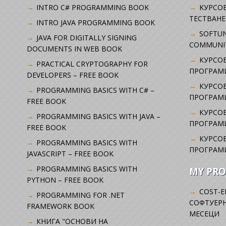
INTRO C# PROGRAMMING BOOK
KУРСО
ТЕСТВАНЕ
INTRO JAVA PROGRAMMING BOOK
SOFTUN
JAVA FOR DIGITALLY SIGNING
COMMUNI
DOCUMENTS IN WEB BOOK
КУРСОВ
PRACTICAL CRYPTOGRAPHY FOR
ПРОГРАМИ
DEVELOPERS – FREE BOOK
КУРСОВ
PROGRAMMING BASICS WITH C# –
ПРОГРАМ
FREE BOOK
КУРСОВ
PROGRAMMING BASICS WITH JAVA –
ПРОГРАМ
FREE BOOK
КУРСОВ
PROGRAMMING BASICS WITH
ПРОГРАМ
JAVASCRIPT – FREE BOOK
PROGRAMMING BASICS WITH
MY PRO
PYTHON – FREE BOOK
COST-E
PROGRAMMING FOR .NET
СОФТУЕРН
FRAMEWORK BOOK
МЕСЕЦИ
КНИГА "ОСНОВИ НА