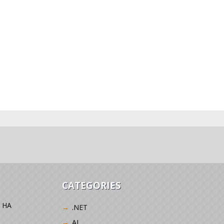
CATEGORIES
 НА
.NET
AI