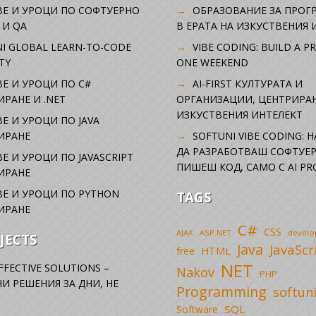
ВЕ И УРОЦИ ПО СОФТУЕРНО
ОБРАЗОВАНИЕ ЗА ПРОГ
 И QA
В ЕРАТА НА ИЗКУСТВЕНИЯ 
I GLOBAL LEARN-TO-CODE
VIBE CODING: BUILD A P
TY
ONE WEEKEND
Е И УРОЦИ ПО C#
AI-FIRST КУЛТУРАТА И
РАНЕ И .NET
ОРГАНИЗАЦИИ, ЦЕНТРИРА
ИЗКУСТВЕНИЯ ИНТЕЛЕКТ
Е И УРОЦИ ПО JAVA
ИРАНЕ
SOFTUNI VIBE CODING: 
ДА РАЗРАБОТВАШ СОФТУЕР
Е И УРОЦИ ПО JAVASCRIPT
ПИШЕШ КОД, САМО С AI PR
ИРАНЕ
Е И УРОЦИ ПО PYTHON
TAGS
ИРАНЕ
C#
CSS
AJAX
ASP.NET
devel
JECTS
Java
JavaScr
free
HTML
NET
FFECTIVE SOLUTIONS –
Nakov
PHP
И РЕШЕНИЯ ЗА ДНИ, НЕ
Programming
softun
SQL
Software