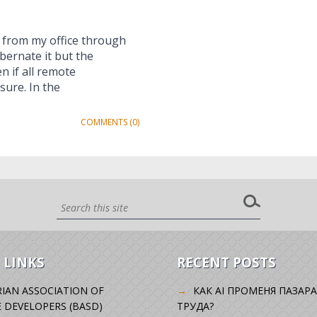
 from my office through
bernate it but the
n if all remote
sure. In the
COMMENTS (0)
 LINKS
RECENT POSTS
IAN ASSOCIATION OF
КАК AI ПРОМЕНЯ ПАЗАРА
 DEVELOPERS (BASD)
ТРУДА?