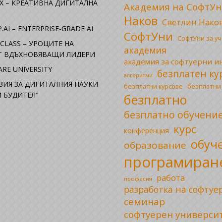
X – КРЕАТИВНА ДИГИТАЛНА
Академия на СофтУн
Наков
Светлин Нако
.AI – ENTERPRISE-GRADE AI
СофтУни
СофтУни за у
CLASS – УРОЦИТЕ НА
академия
ОТ ВДЪХНОВЯВАЩИ ЛИДЕРИ
академия за софтуерни 
RE UNIVERSITY
безплатен ку
алгоритми
ЗИЯ ЗА ДИГИТАЛНИЯ НАУКИ
безплатни
безплатни курсове
 БУДИТЕЛ"
безплатно
безплатно обучени
курс
конференция
обуч
образование
програмиран
работа
професия
разработка на софтуе
семинар
софтуерен универси