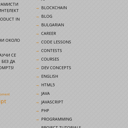
РАМИСТИ
BLOCKCHAIN
ИНТЕЛЕКТ
BLOG
RODUCT IN
BULGARIAN
CAREER
НИ ОКОЛО
CODE LESSONS
CONTESTS
НАУЧИ СЕ
COURSES
 БЕЗ ДА
OMPTS!
DEV CONCEPTS
ENGLISH
HTML5
JAVA
opment
ipt
JAVASCRIPT
PHP
i
PROGRAMMING
PROJECT TUTORIALS