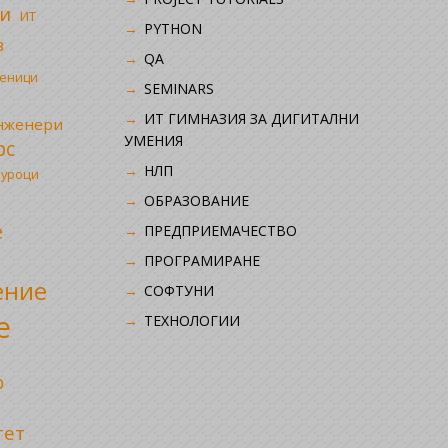
и
ИТ
PYTHON
в
QA
ченици
SEMINARS
ИТ ГИМНАЗИЯ ЗА ДИГИТАЛНИ
инженери
УМЕНИЯ
рс
НЛП
 уроци
ОБРАЗОВАНИЕ
е
ПРЕДПРИЕМАЧЕСТВО
ПРОГРАМИРАНЕ
ение
СОФТУНИ
е
ТЕХНОЛОГИИ
р
тет