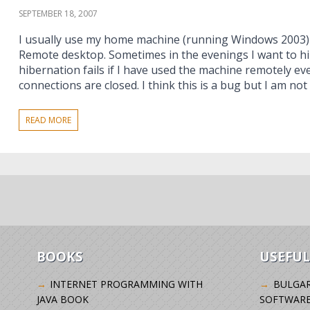
SEPTEMBER 18, 2007
I usually use my home machine (running Windows 2003)
Remote desktop. Sometimes in the evenings I want to hi
hibernation fails if I have used the machine remotely eve
connections are closed. I think this is a bug but I am not 
READ MORE
BOOKS
USEFUL
INTERNET PROGRAMMING WITH
BULGAR
JAVA BOOK
SOFTWARE