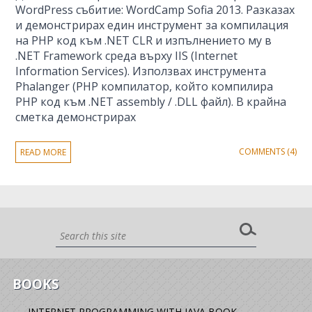
WordPress събитие: WordCamp Sofia 2013. Разказах
и демонстрирах един инструмент за компилация
на PHP код към .NET CLR и изпълнението му в
.NET Framework среда върху IIS (Internet
Information Services). Използвах инструмента
Phalanger (PHP компилатор, който компилира
PHP код към .NET assembly / .DLL файл). В крайна
сметка демонстрирах
COMMENTS (4)
READ MORE
BOOKS
INTERNET PROGRAMMING WITH JAVA BOOK