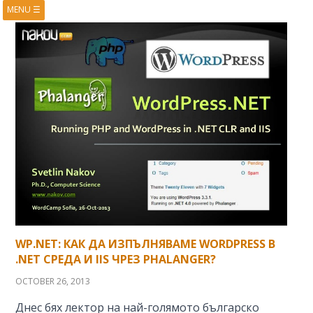
MENU
☰
HOME
ABOUT
BOOKS
COURSES
VIDEOS
PRESENTATIONS
RESEARCH
PUBLICATIONS
CONTACTS
RSS FEED
WP.NET: КАК ДА ИЗПЪЛНЯВАМЕ WORDPRESS В
.NET СРЕДА И IIS ЧРЕЗ PHALANGER?
OCTOBER 26, 2013
Днес бях лектор на най-голямoто българско