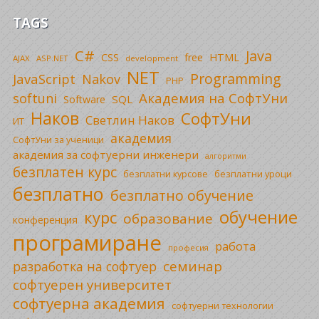
TAGS
C#
Java
CSS
free
HTML
AJAX
ASP.NET
development
NET
Programming
JavaScript
Nakov
PHP
Академия на СофтУни
softuni
SQL
Software
Наков
СофтУни
Светлин Наков
ИТ
академия
СофтУни за ученици
академия за софтуерни инженери
алгоритми
безплатен курс
безплатни уроци
безплатни курсове
безплатно
безплатно обучение
обучение
курс
образование
конференция
програмиране
работа
професия
семинар
разработка на софтуер
софтуерен университет
софтуерна академия
софтуерни технологии