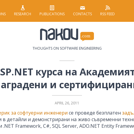
ONS
RESEARCH
PUBLICATIONS
CONTACTS
RSS FEED
THOUGHTS ON SOFTWARE ENGINEERING
P.NET курса на Академият
наградени и сертифициран
APRIL 26, 2011
ерик за софтуерни инженери
се проведе безплатен
задъ
ани в детайли и демонстрирани на живо съвременни техн
ET Framework, C#, SQL Server, ADO.NET Entity Framework 