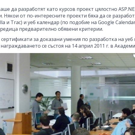
аше да разработят като курсов проект цялостно ASP.NE
Някои от по-интересните проекти бяха да се разработят
la и Trac) и уеб календар (по подобие на Google Calend
д редица предварително обявени критерии.
 сертификати за доказани умения по разработка на уеб
награждаването се състоя на 14 април 2011 г. в Академи