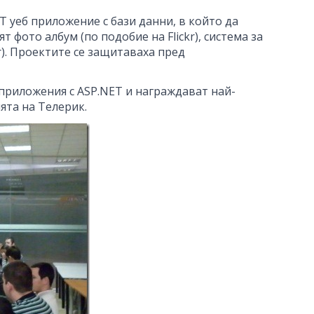
T уеб приложение с бази данни, в който да
 фото албум (по подобие на Flickr), система за
ar). Проектите се защитаваха пред
 приложения с ASP.NET и награждават най-
ята на Телерик.