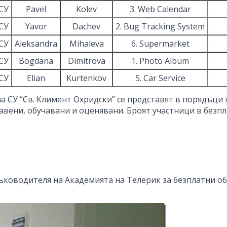
СУ
Pavel
Kolev
3. Web Calendar
СУ
Yavor
Dachev
2. Bug Tracking System
СУ
Aleksandra
Mihaleva
6. Supermarket
СУ
Bogdana
Dimitrova
1. Photo Album
СУ
Elian
Kurtenkov
5. Car Service
 СУ “Св. Климент Охридски” се представят в порядъци 
авени, обучавани и оценявани. Броят участници в безпл
ръководителя на Академията на Телерик за безплатни о