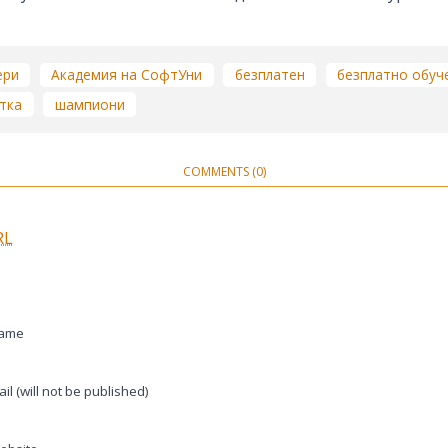
ери
Академия на СофтУни
безплатен
безплатно обуч
тка
шампиони
COMMENTS (0)
RL
ame
il (will not be published)