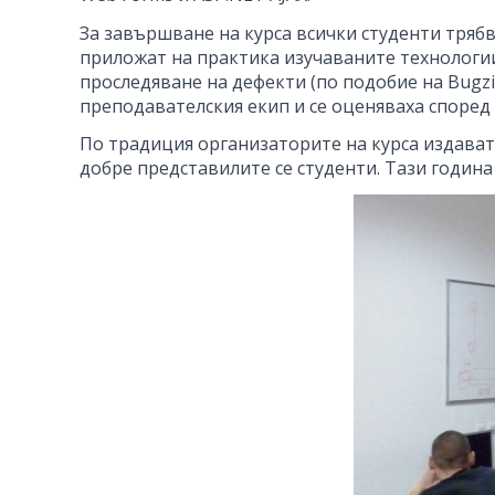
За завършване на курса всички студенти трябв
приложат на практика изучаваните технологии. 
проследяване на дефекти (по подобие на Bugzil
преподавателския екип и се оценяваха споре
По традиция организаторите на курса издават
добре представилите се студенти. Тази година 