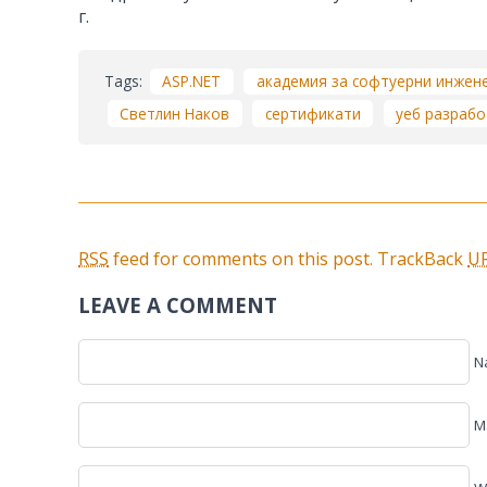
г.
Tags:
ASP.NET
академия за софтуерни инжен
Светлин Наков
сертификати
уеб разрабо
RSS
feed for comments on this post.
TrackBack
U
LEAVE A COMMENT
N
Ma