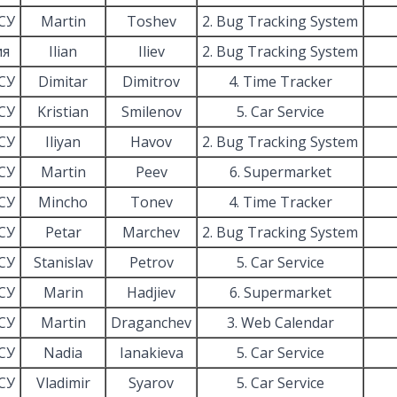
СУ
Martin
Toshev
2. Bug Tracking System
ия
Ilian
Iliev
2. Bug Tracking System
СУ
Dimitar
Dimitrov
4. Time Tracker
СУ
Kristian
Smilenov
5. Car Service
СУ
Iliyan
Havov
2. Bug Tracking System
СУ
Martin
Peev
6. Supermarket
СУ
Mincho
Tonev
4. Time Tracker
СУ
Petar
Marchev
2. Bug Tracking System
СУ
Stanislav
Petrov
5. Car Service
СУ
Marin
Hadjiev
6. Supermarket
СУ
Martin
Draganchev
3. Web Calendar
СУ
Nadia
Ianakieva
5. Car Service
СУ
Vladimir
Syarov
5. Car Service