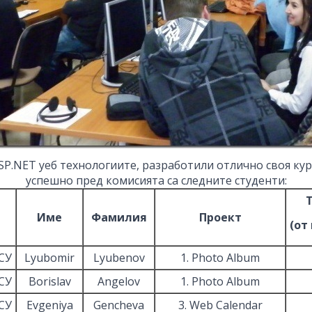
P.NET уеб технологиите, разработили отлично своя кур
успешно пред комисията са следните студенти:
Име
Фамилия
Проект
(от 
СУ
Lyubomir
Lyubenov
1. Photo Album
СУ
Borislav
Angelov
1. Photo Album
СУ
Evgeniya
Gencheva
3. Web Calendar