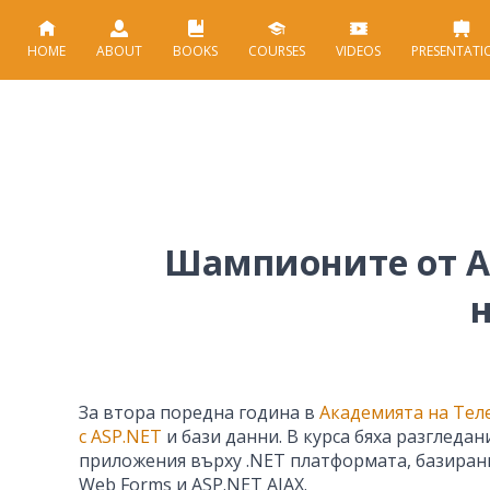
HOME
ABOUT
BOOKS
COURSES
VIDEOS
PRESENTATI
Шампионите от AS
За втора поредна година в
Академията на Тел
с ASP.NET
и бази данни. В курса бяха разглед
приложения върху .NET платформата, базирани .N
Web Forms и ASP.NET AJAX.