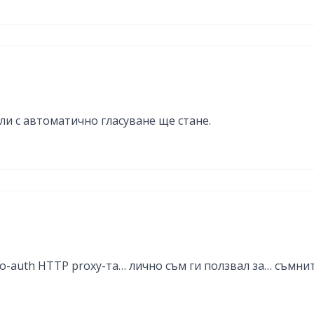
 ли с автоматично гласуване ще стане.
-auth HTTP proxy-та… лично съм ги ползвал за… съмнит