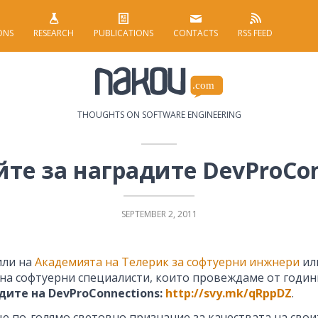
ONS
RESEARCH
PUBLICATIONS
CONTACTS
RSS FEED
THOUGHTS ON SOFTWARE ENGINEERING
йте за наградите DevProCon
SEPTEMBER 2, 2011
или на
Академията на Телерик за софтуерни инжнери
ил
 на софтуерни специалисти, които провеждаме от годин
дите на DevProConnections:
http://svy.mk/qRppDZ
.
е по-голямо световно признание за качествата на свои