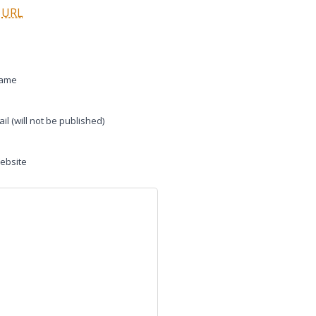
k
URL
ame
il (will not be published)
ebsite