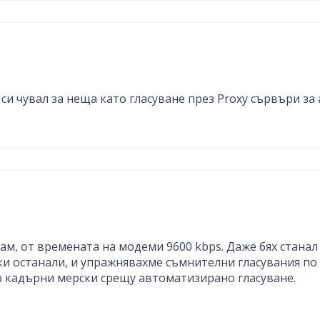
си чувал за неща като гласуване през Proxy сървъри за
сам, от времената на модеми 9600 kbps. Даже бях стана
и останали, и упражнявахме съмнителни гласувания по И
о кадърни мерски срещу автоматизирано гласуване.