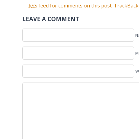
RSS
feed for comments on this post.
TrackBac
LEAVE A COMMENT
N
Ma
W