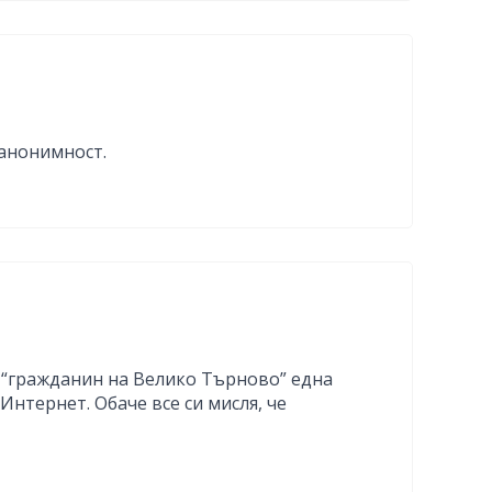
 анонимност.
л “гражданин на Велико Търново” една
нтернет. Обаче все си мисля, че