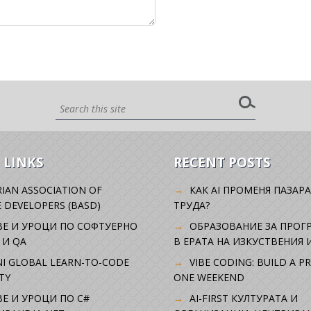
 LINKS
RECENT POSTS
IAN ASSOCIATION OF
КАК AI ПРОМЕНЯ ПАЗАРА
 DEVELOPERS (BASD)
ТРУДА?
ВЕ И УРОЦИ ПО СОФТУЕРНО
ОБРАЗОВАНИЕ ЗА ПРОГ
 И QA
В ЕРАТА НА ИЗКУСТВЕНИЯ 
I GLOBAL LEARN-TO-CODE
VIBE CODING: BUILD A P
TY
ONE WEEKEND
Е И УРОЦИ ПО C#
AI-FIRST КУЛТУРАТА И