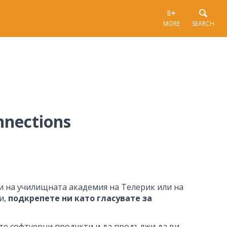
MORE
SEARCH
nections
и на училищната академия на Телерик или на
и,
подкрепете ни като гласувате за
те софтуерни продукти и да продължи да ви