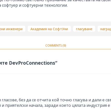
 софтуер и софтуерни технологии.
рни инженери
Академия на СофтУни
гласуване
награ
COMMENTS (9)
дите DevProConnections”
гласове, без да се отчита кой точно гласува и дали е с
 и приятелски начала, заради което цялата индустрия е