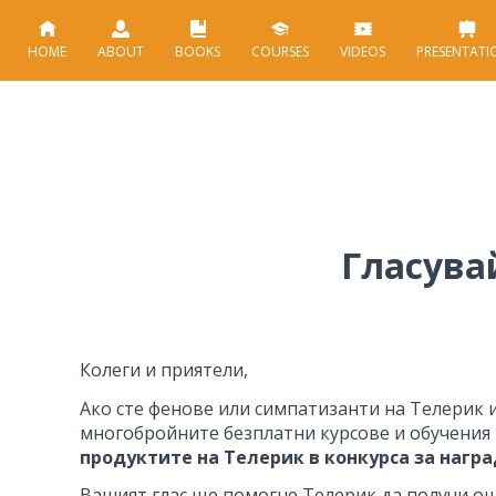
HOME
ABOUT
BOOKS
COURSES
VIDEOS
PRESENTATI
Гласува
Колеги и приятели,
Ако сте фенове или симпатизанти на Телерик 
многобройните безплатни курсове и обучения
продуктите на Телерик в конкурса за награ
Вашият глас ще помогне Телерик да получи ощ