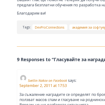
предлага безплатни обучения по разработка на
Благодарим ви!
Tags:
DevProConnections
академия за софтуе
9 Responses to “Гласувайте за награ
says:
Svetlin Nakov on Facebook
September 2, 2011 at 17:53
За съжаление наградите се определят по броя 
ползват масов спам и гласуване на роднински
Вярвам, че ще разберете ситуацията.