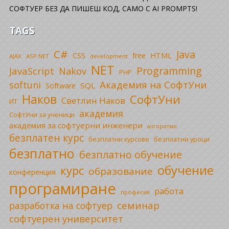
СОФТУЕР БЕЗ ДА ПИШЕШ КОД, САМО С AI PROMPTS!
TAGS
C#
Java
CSS
free
HTML
AJAX
ASP.NET
development
NET
Programming
JavaScript
Nakov
PHP
Академия на СофтУни
softuni
SQL
Software
Наков
СофтУни
Светлин Наков
ИТ
академия
СофтУни за ученици
академия за софтуерни инженери
алгоритми
безплатен курс
безплатни уроци
безплатни курсове
безплатно
безплатно обучение
обучение
курс
образование
конференция
програмиране
работа
професия
семинар
разработка на софтуер
софтуерен университет