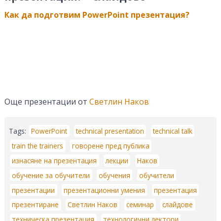
Как да подготвим PowerPoint презентация?
Още презентации от
Светлин Наков
Tags:
PowerPoint
technical presentation
technical talk
train the trainers
говорене пред публика
изнасяне на презентация
лекции
Наков
обучение за обучители
обучения
обучители
презентации
презентационни умения
презентация
презентиране
Светлин Наков
семинар
слайдове
техническа презентация
технологични лектори