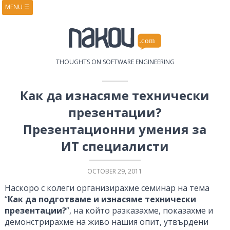
MENU
☰
HOME
ABOUT
BOOKS
COURSES
VIDEOS
PRESENTATIONS
THOUGHTS ON SOFTWARE ENGINEERING
RESEARCH
PUBLICATIONS
CONTACTS
RSS FEED
Как да изнасяме технически
презентации?
Презентационни умения за
ИТ специалисти
OCTOBER 29, 2011
Наскоро с колеги организирахме семинар на тема
“
Как да подготваме и изнасяме технически
презентации?
”, на който разказахме, показахме и
демонстрирахме на живо нашия опит, утвърдени