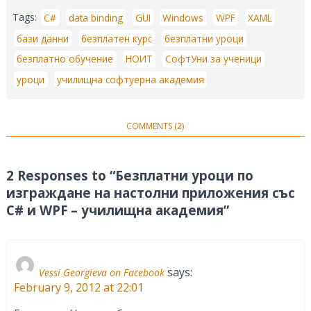
Tags:
C#
data binding
GUI
Windows
WPF
XAML
бази данни
безплатен курс
безплатни уроци
безплатно обучение
НОИТ
СофтУни за ученици
уроци
училищна софтуерна академия
COMMENTS (2)
2 Responses to “Безплатни уроци по
изграждане на настолни приложения със
C# и WPF – училищна академия”
says:
Vessi Georgieva on Facebook
February 9, 2012 at 22:01