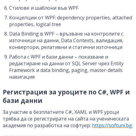
Стилове и шаблони във WPF
Концепции от WPF: dependency properties, attached
properties, logical tree
Data Binding в WPF – връзване на контролите с
източници на данни, Data Contexts, валидация,
конвертори, релативни и статични източници
Работа с WPF и бази данни – показване и
редактиране на данни от SQL Server чрез Entity
Framework и data binding, paging, master-details
навигация
Регистрация за уроците по C#, WPF и
бази данни
За участие в безплатните C#, XAML и WPF уроци
трябва да се регистрирате на сайта на ученическата
академия по разработка на софтуер:
https://softuni.bg
.