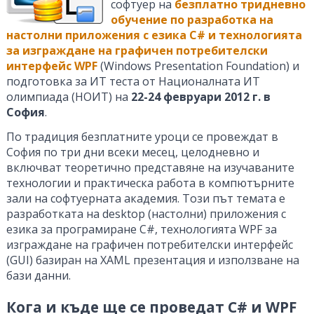
софтуер на
безплатно тридневно
обучение по разработка на
настолни приложения с езика C# и технологията
за изграждане на графичен потребителски
интерфейс WPF
(Windows Presentation Foundation) и
подготовка за ИТ теста от Националната ИТ
олимпиада (НОИТ) на
22-24 февруари 2012 г. в
София
.
По традиция безплатните уроци се провеждат в
София по три дни всеки месец, целодневно и
включват теоретично представяне на изучаваните
технологии и практическа работа в компютърните
зали на софтуерната академия. Този път темата е
разработката на desktop (настолни) приложения с
езика за програмиране C#, технологията WPF за
изграждане на графичен потребителски интерфейс
(GUI) базиран на XAML презентация и използване на
бази данни.
Кога и къде ще се проведат C# и WPF