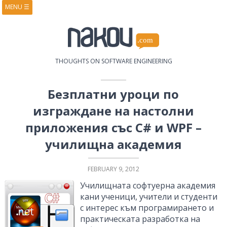
MENU
☰
HOME
ABOUT
BOOKS
COURSES
VIDEOS
PRESENTATIONS
THOUGHTS ON SOFTWARE ENGINEERING
RESEARCH
PUBLICATIONS
CONTACTS
RSS FEED
Безплатни уроци по
изграждане на настолни
приложения със C# и WPF –
училищна академия
FEBRUARY 9, 2012
Училищната софтуерна академия
кани ученици, учители и студенти
с интерес към програмирането и
практическата разработка на