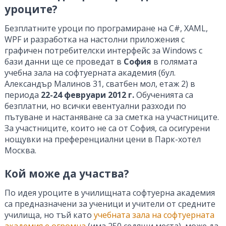
уроците?
Безплатните уроци по програмиране на C#, XAML,
WPF и разработка на настолни приложения с
графичен потребителски интерфейс за Windows с
бази данни ще се проведат в
София
в голямата
учебна зала на софтуерната академия (бул.
Александър Малинов 31, сватбен мол, етаж 2) в
периода
22-24 февруари 2012 г.
Обученията са
безплатни, но всички евентуални разходи по
пътуване и настаняване са за сметка на участниците.
За участниците, които не са от София, са осигурени
нощувки на преференциални цени в Парк-хотел
Москва.
Кой може да участва?
По идея уроците в училищната софтуерна академия
са предназначени за ученици и учители от средните
училища, но тъй като
учебната зала на софтуерната
академия е огромна
(има 250 седящи места), може да