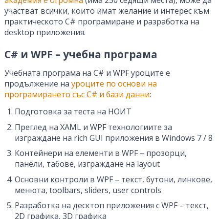
участват всички, които имат желание и интерес към
практическото C# програмиране и разработка на
desktop приложения.
C# и WPF – учебна програма
Учебната програма на C# и WPF уроците е
продължение на
уроците по основи на
програмирането със C# и бази данни
:
Подготовка за теста на НОИТ
Преглед на XAML и WPF технологиите за
изграждане на rich GUI приложения в Windows 7 / 8
Контейнери на елементи в WPF – прозорци,
панели, табове, изграждане на layout
Основни контроли в WPF – текст, бутони, линкове,
менюта, toolbars, sliders, user controls
Разработка на десктоп приложения с WPF – текст,
2D графика, 3D графика