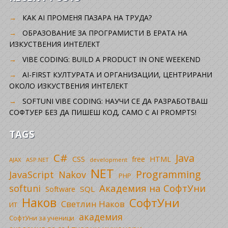
КАК AI ПРОМЕНЯ ПАЗАРА НА ТРУДА?
ОБРАЗОВАНИЕ ЗА ПРОГРАМИСТИ В ЕРАТА НА
ИЗКУСТВЕНИЯ ИНТЕЛЕКТ
VIBE CODING: BUILD A PRODUCT IN ONE WEEKEND
AI-FIRST КУЛТУРАТА И ОРГАНИЗАЦИИ, ЦЕНТРИРАНИ
ОКОЛО ИЗКУСТВЕНИЯ ИНТЕЛЕКТ
SOFTUNI VIBE CODING: НАУЧИ СЕ ДА РАЗРАБОТВАШ
СОФТУЕР БЕЗ ДА ПИШЕШ КОД, САМО С AI PROMPTS!
TAGS
C#
Java
CSS
free
HTML
AJAX
ASP.NET
development
NET
Programming
JavaScript
Nakov
PHP
Академия на СофтУни
softuni
SQL
Software
Наков
СофтУни
Светлин Наков
ИТ
академия
СофтУни за ученици