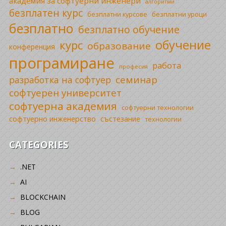
академия за софтуерни инженери
алгоритми
безплатен курс
безплатни уроци
безплатни курсове
безплатно
безплатно обучение
обучение
курс
образование
конференция
програмиране
работа
професия
семинар
разработка на софтуер
софтуерен университет
софтуерна академия
софтуерни технологии
софтуерно инженерство
състезание
технологии
CATEGORIES
.NET
AI
BLOCKCHAIN
BLOG