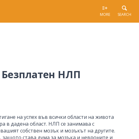
MORE
SEARCH
 Безплатен НЛП
тигане на успех във всички области на живота
а в дадена област. НЛП се занимава с
 вашият собствен мозък и мозъкът на другите.
, защото става дума за мозъка и невроните и