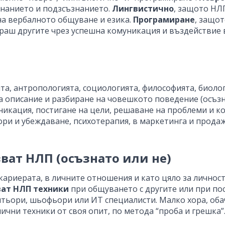
знанието и подзсъзнанието.
Лингвистично
, защото НЛ
а вербалното общуване и езика.
Програмиране
, защо
раш другите чрез успешна комуникация и въздействие 
та, антропологията, социологията, философията, биол
за описание и разбиране на човешкото поведение (осъзн
никация, постигане на цели, решаване на проблеми и к
ори и убеждаване, психотерапия, в маркетинга и продаж
ват НЛП (осъзнато или не)
 кариерата, в личните отношения и като цяло за лично
ват НЛП техники
при общуването с другите или при пос
ьори, шьофьори или ИТ специалисти. Малко хора, обач
лични техники от своя опит, по метода “проба и грешка”