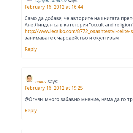
says:
Ognyan Dimitrov
February 16, 2012 at 16:44
Само да добавя, че авторите на книгата пре
Ане Линден са в категория “occult and religi
http://www.lecsiko.com/8772_osashtestvi-celite-s
занимавате с чародейство и окултизъм.
Reply
says:
nakov
February 16, 2012 at 19:25
@Огнян: много забавно мнение, няма да го тр
Reply