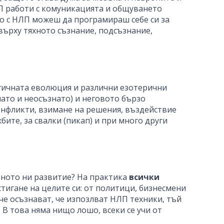
П работи с комуникацията и общуването
то с НЛП можеш да програмираш себе си за
върху тяхното съзнание, подсъзнание,
огичната еволюция и различни езотерични
ато и неосъзнато) и неговото бързо
онфликти, взимане на решения, въздействие
бите, за свалки (пикап) и при много други
стното ни развитие? На практика
всички
тигане на целите си: от политици, бизнесмени
е осъзнават, че изпозлват НЛП техники, тъй
. В това няма нищо лошо, всеки се учи от