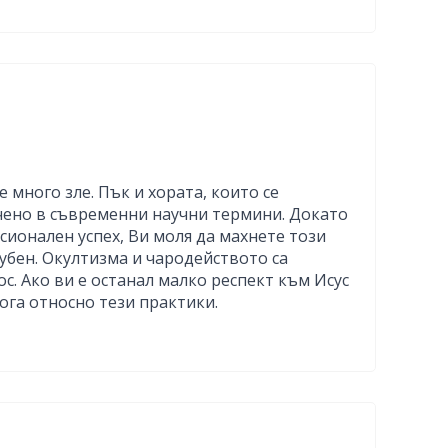
 много зле. Пък и хората, които се
лечено в съвременни научни термини. Докато
сионален успех, Ви моля да махнете този
губен. Окултизма и чародейството са
с. Ако ви е останал малко респект към Исус
Бога относно тези практики.