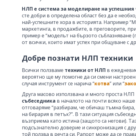
НЛП е система за моделиране на успешния
сте добри в определена област без да е необх
най-успешните хора в историята. Например “М
маркетинга, в продажбите, в преговорите, при 
пример е “моделът на бързото съблазняване (п
от всички, които имат успех при общуване с др
Добре познати НЛП техники
Всички ползваме
техники от НЛП
в ежедневие
вероятно ще му помогне да си смени настроен
случая инструмент се нарича “
котва
” или “
зак
Друга масово използвана и много проста НЛП 
събеседника
в началото на почти всяко наше 
отговаряме “разбирам, че обичаш тъмна бира, н
на бирария в петък?”. В тази ситуация събесе
възприема като истина (защото са негови). Та
подсъзнателно доверие и синхронизация с друг
той ползва в речта си. Рапорт може да се пра