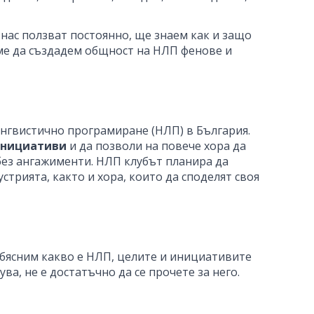
нас ползват постоянно, ще знаем как и защо
хме да създадем общност на НЛП фенове и
нгвистично програмиране (НЛП) в България.
инициативи
и да позволи на повече хора да
 без ангажименти. НЛП клубът планира да
трията, както и хора, които да споделят своя
 обясним какво е НЛП, целите и инициативите
а, не е достатъчно да се прочете за него.