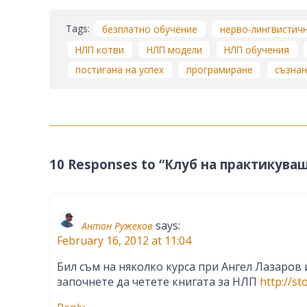
Tags:
безплатно обучение
нерво-лингвистич
НЛП котви
НЛП модели
НЛП обучения
постигана на успех
програмиране
съзна
10 Responses to “Клуб на практикува
says:
Антон Ружеков
February 16, 2012 at 11:04
Бил съм на няколко курса при Ангел Лазаров 
започнете да четете книгата за НЛП
http://st