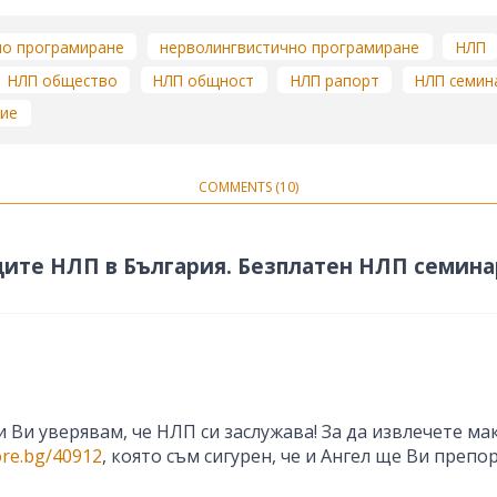
но програмиране
нерволингвистично програмиране
НЛП
НЛП общество
НЛП общност
НЛП рапорт
НЛП семин
ние
COMMENTS (10)
щите НЛП в България. Безплатен НЛП семинар
и Ви уверявам, че НЛП си заслужава! За да извлечете м
ore.bg/40912
, която съм сигурен, че и Ангел ще Ви препо