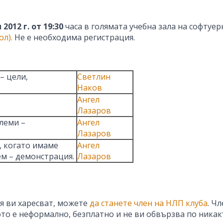
2012 г. от 19:30
часа в голямата учебна зала на софтуе
ол).
Не е необходима регистрация.
– цели,
Светлин
Наков
Ангел
Лазаров
леми –
Ангел
Лазаров
, когато имаме
Ангел
нем – демонстрация.
Лазаров
я ви харесват, можете
да станете член на НЛП клуба
. Ч
то е неформално, безплатно и не ви обвързва по никак