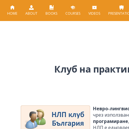
HOME
ABOUT
BOOKS
COURSES
VIDEOS
PRESENTATI
Клуб на практ
Невро-лингви
чрез използван
програмиране
НЛП е едноврем