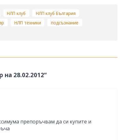
НЛП клуб
НЛП клуб България
ар
НЛП техники
подсъзнание
 на 28.02.2012”
аксимума препоръчвам да си купите и
ръча