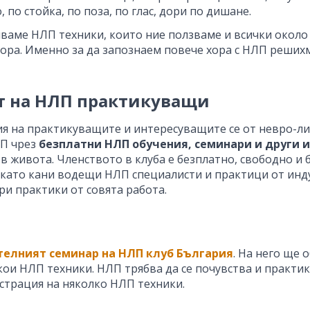
 по стойка, по поза, по глас, дори по дишане.
иваме НЛП техники, които ние ползваме и всички около 
хора. Именно за да запознаем повече хора с НЛП реши
т на НЛП практикуващи
я на практикуващите и интересуващите се от невро-ли
ЛП чрез
безплатни НЛП обучения, семинари и други 
в живота. Членството в клуба е безплатно, свободно и
като кани водещи НЛП специалисти и практици от индус
ри практики от совята работа.
елният семинар на НЛП клуб България
. На него ще
и НЛП техники. НЛП трябва да се почувства и практикув
страция на няколко НЛП техники.