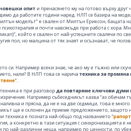
 човешки опит
и пренасянето му на готово върху друг 
одимо да работите години наред. НЛП се базира на модел
илтън моделът” е свален от Милтън Ериксон, бащата на
психотерапия и почти навсякъде при работа с хора. Мног
икап)”, който е свален от най-успешните свалячи по све
угия пол, но малцина от тях знаят и осъзнават, че полз
то си. Например всеки знае, че ако му е тъжно или скуч
ието, нали? В НЛП това се нарича
техника за промяна
отвяне
”.
техника е при разговор
да повтаряме ключови думи
изречение. Например събеседникът казва “аз обичам тъм
аливна и прясна, да не е на две седмици, това е много 
дникът ще е склонен да приеме предложението, защото 
зи техника е позната най-общо под названието “
рапорт
ия, а конкретно в тази ситуация с синхронизацията е н
ви по най-различни неща, например по ценности, по убеж