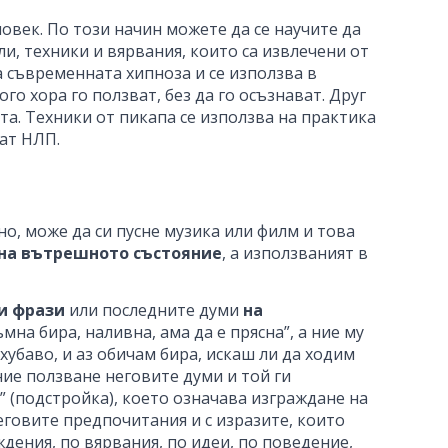
човек. По този начин можете да се научите да
и, техники и вярвания, които са извлечени от
 съвременната хипноза и се използва в
о хора го ползват, без да го осъзнават. Друг
та. Техники от пикапа се използва на практика
ват НЛП.
но, може да си пусне музика или филм и това
 на вътрешното състояние
, а използваният в
 и фрази
или последните думи
на
на бира, наливна, ама да е прясна”, а ние му
хубаво, и аз обичам бира, искаш ли да ходим
ние ползване неговите думи и той ги
” (подстройка), което означава изграждане на
еговите предпочитания и с изразите, които
дения, по вярвания, по идеи, по поведение,