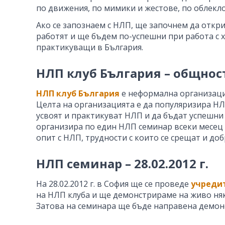
по движения, по мимики и жестове, по облекло,
Ако се запознаем с НЛП, ще започнем да откр
работят и ще бъдем по-успешни при работа с 
практикуващи в България.
НЛП клуб България – общнос
НЛП клуб България
е неформална организаци
Целта на организацията е да популяризира Н
усвоят и практикуват НЛП и да бъдат успешни 
организира по един НЛП семинар всеки месец 
опит с НЛП, трудности с които се срещат и доб
НЛП семинар – 28.02.2012 г.
На 28.02.2012 г. в София ще се проведе
учредит
на НЛП клуба и ще демонстрираме на живо няко
Затова на семинара ще бъде направена демон