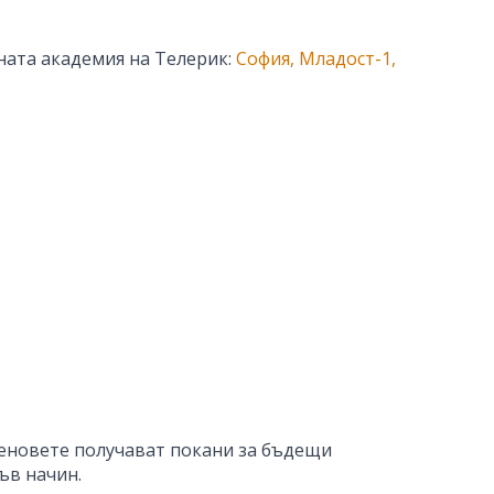
рната академия на Телерик:
София, Младост-1,
леновете получават покани за бъдещи
ъв начин.