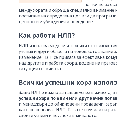
по-точно за съ
между хората и обръща специално внимание н
постигане на определена цел или да програми
ценности и убеждения и поведение.
Как работи НЛП?
НЛП използва модели и техники от психология
учения и други области на човешкото знание 
изменение. НЛП се прилага за ефективна кому
над другите и работа с хора, водене на прегов
ситуации от живота.
Всички успешни хора използ
Защо НЛП е важно за нашия успех в живота, в
успешни хора по един или друг начин полз
и мениджъри до обикновени продавачи, сервит
като не познават НЛП. Те са се научили на раз
своите успехи и неуспехи в миналото.