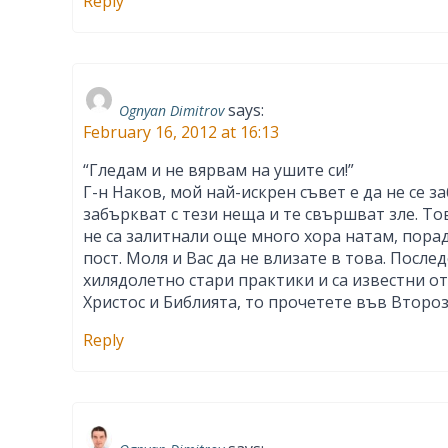
Reply
says:
Ognyan Dimitrov
February 16, 2012 at 16:13
“Гледам и не вярвам на ушите си!”
Г-н Наков, мой най-искрен съвет е да не се 
забъркват с тези неща и те свършват зле. То
не са залитнали още много хора натам, порад
пост. Моля и Вас да не влизате в това. Посл
хилядолетно стари практики и са известни от
Христос и Библията, то прочетете във Второз
Reply