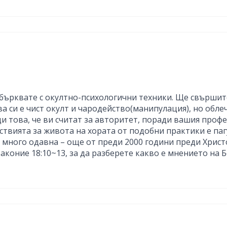
забърквате с окултно-психологични техники. Ще свършите
ва си е чист окулт и чародейство(манипулация), но об
и това, че ви считат за авторитет, поради вашия профе
едствията за живота на хората от подобни практики е па
 много одавна – още от преди 2000 години преди Христо
аконие 18:10~13, за да разберете какво е мнението на 