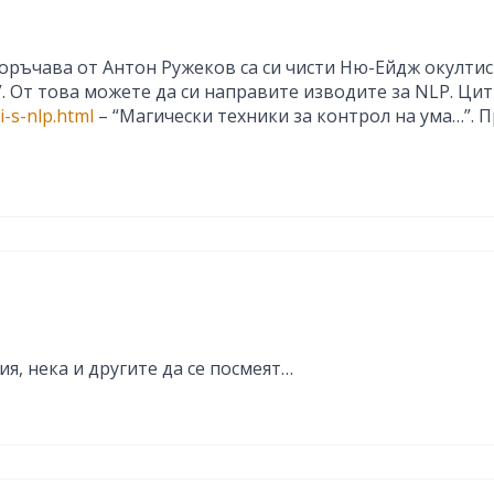
поръчава от Антон Ружеков са си чисти Ню-Ейдж окултис
on”. От това можете да си направите изводите за NLP. Ц
i-s-nlp.html
– “Магически техники за контрол на ума…”. П
ия, нека и другите да се посмеят…