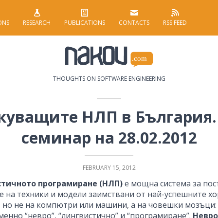
ONS
RESEARCH
PUBLICATIONS
CONTACTS
RSS FEED
THOUGHTS ON SOFTWARE ENGINEERING
икуващите НЛП в България.
семинар на 28.02.2012
FEBRUARY 15, 2012
стичното програмиране (НЛП)
е мощна система за пос
е на техники и модели заимствани от най-успешните хор
, но не на компютри или машини, а на човешки мозъци:
енно “невро”, “лингвистично” и “програмиране”.
Невро