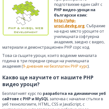
подготвихме един сайт с
PHP видео-уроци на
български език
:
http://php-
uroci.devbg.org
. Събрахме
на едно място уроците от
училищната софтуерна
академия, заедно с видео,
материали и демонстрационен PHP сорс код.
Това са същите уроци, които водихме миналата
година в три поредни срещи на училищната
академия (
9-дневния ни безплатен PHP курс
).
Какво ще научите от нашите PHP
видео уроци?
Безплатният курс по
разработка на динамични уеб
сайтове с PHP и MySQL
започва с начални стъпки в
уеб технологиите, HTML, CSS и JavaScript, с