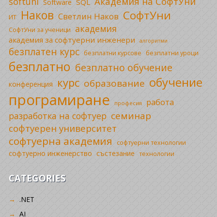
Академия на СофтУни
softuni
SQL
Software
Наков
СофтУни
Светлин Наков
ИТ
академия
СофтУни за ученици
академия за софтуерни инженери
алгоритми
безплатен курс
безплатни уроци
безплатни курсове
безплатно
безплатно обучение
обучение
курс
образование
конференция
програмиране
работа
професия
семинар
разработка на софтуер
софтуерен университет
софтуерна академия
софтуерни технологии
софтуерно инженерство
състезание
технологии
CATEGORIES
.NET
AI