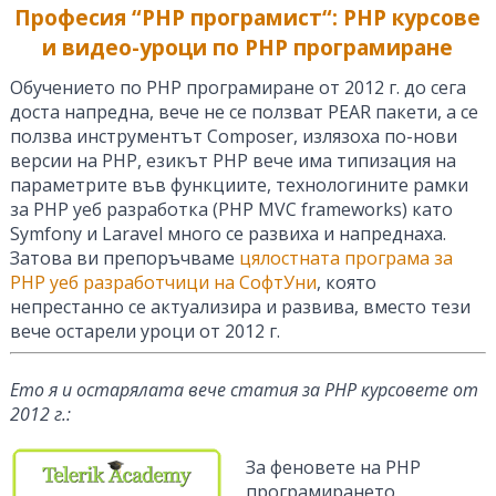
Професия “
PHP програмист
“: PHP курсове
и видео-уроци по PHP програмиране
Обучението по PHP програмиране от 2012 г. до сега
доста напредна, вече не се ползват PEAR пакети, а се
ползва инструментът Composer, излязоха по-нови
версии на PHP, езикът PHP вече има типизация на
параметрите във функциите, технологините рамки
за PHP уеб разработка (PHP MVC frameworks) като
Symfony и Laravel много се развиха и напреднаха.
Затова ви препоръчваме
цялостната програма за
PHP уеб разработчици на СофтУни
, която
непрестанно се актуализира и развива, вместо тези
вече остарели уроци от 2012 г.
Ето я и остарялата вече статия за PHP курсовете от
2012 г.:
За феновете на PHP
програмирането