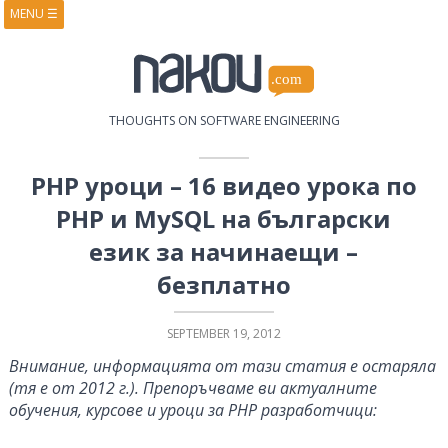
MENU
☰
HOME
ABOUT
BOOKS
COURSES
VIDEOS
PRESENTATIONS
THOUGHTS ON SOFTWARE ENGINEERING
RESEARCH
PUBLICATIONS
CONTACTS
RSS FEED
PHP уроци – 16 видео урока по
PHP и MySQL на български
език за начинаещи –
безплатно
SEPTEMBER 19, 2012
Внимание, информацията от тази статия е остаряла
(тя е от 2012 г.). Препоръчваме ви актуалните
обучения, курсове и уроци за PHP разработчици: