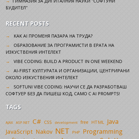
ГИМНАЗИЯ ЗА ДИГИТАЛНИЯ НАУКИ "СОФТУНИ
БУДИТЕЛ"
RECENT POSTS
КАК AI ПРОМЕНЯ ПАЗАРА НА ТРУДА?
ОБРАЗОВАНИЕ ЗА ПРОГРАМИСТИ В ЕРАТА НА
ИЗКУСТВЕНИЯ ИНТЕЛЕКТ
VIBE CODING: BUILD A PRODUCT IN ONE WEEKEND
AI-FIRST КУЛТУРАТА И ОРГАНИЗАЦИИ, ЦЕНТРИРАНИ
ОКОЛО ИЗКУСТВЕНИЯ ИНТЕЛЕКТ
SOFTUNI VIBE CODING: НАУЧИ СЕ ДА РАЗРАБОТВАШ
СОФТУЕР БЕЗ ДА ПИШЕШ КОД, САМО С AI PROMPTS!
TAGS
C#
Java
CSS
free
HTML
AJAX
ASP.NET
development
NET
Programming
JavaScript
Nakov
PHP