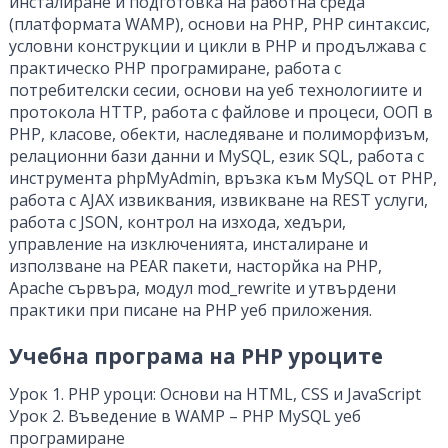
инсталиране и подготовка на работна среда
(платформата WAMP), основи на PHP, PHP синтаксис,
условни конструкции и цикли в PHP и продължава с
практическо PHP програмиране, работа с
потребителски сесии, основи на уеб технологиите и
протокола HTTP, работа с файлове и процеси, ООП в
PHP, класове, обекти, наследяване и полиморфизъм,
релационни бази данни и MySQL, език SQL, работа с
инструмента phpMyAdmin, връзка към MySQL от PHP,
работа с AJAX извиквания, извикване на REST услуги,
работа с JSON, контрол на изхода, хедъри,
управление на изключенията, инсталиране и
използване на PEAR пакети, насторйка на PHP,
Apache сървъра, модул mod_rewrite и утвърдени
практики при писане на PHP уеб приложения.
Учебна програма на PHP уроците
Урок 1. PHP уроци: Основи на HTML, CSS и JavaScript
Урок 2. Въведение в WAMP – PHP MySQL уеб
програмиране