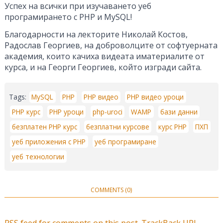
Успех на всички при изучаването уеб
програмирането с PHP и MySQL!
Благодарности на лекторите Николай Костов,
Радослав Георгиев, на доброволците от софтуерната
академия, които качиха видеата иматериалите от
курса, и на Георги Георгиев, който изгради сайта.
Tags:
MySQL
PHP
PHP видео
PHP видео уроци
PHP курс
PHP уроци
php-uroci
WAMP
бази данни
безплатен PHP курс
безплатни курсове
курс PHP
ПХП
уеб приложения с PHP
уеб програмиране
уеб технологии
COMMENTS (0)
RSS
feed for comments on this post.
TrackBack
URL