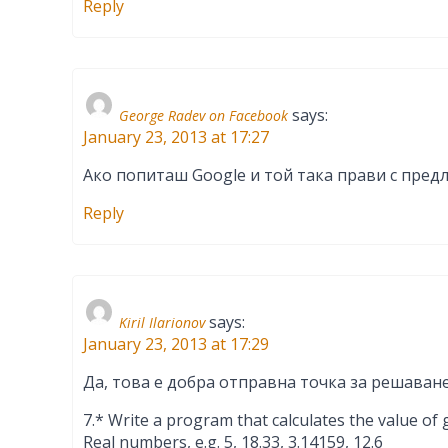
Reply
says:
George Radev on Facebook
January 23, 2013 at 17:27
Ако попиташ Google и той така прави с пред
Reply
says:
Kiril Ilarionov
January 23, 2013 at 17:29
Да, това е добра отправна точка за решаван
7.* Write a program that calculates the value of
Real numbers, e.g. 5, 18.33, 3.14159, 12.6