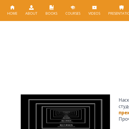
HOME
ABOUT
BOOKS
COURSES
VIDEOS
PRESENTATI
Наск
студ
пре
Проч