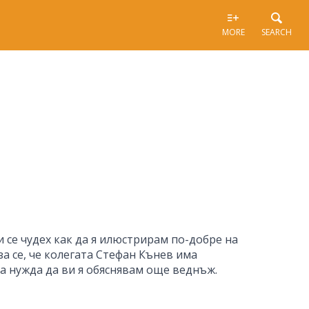
MORE
SEARCH
и се чудех как да я илюстрирам по-добре на
за се, че колегата Стефан Кънев има
ма нужда да ви я обяснявам още веднъж.