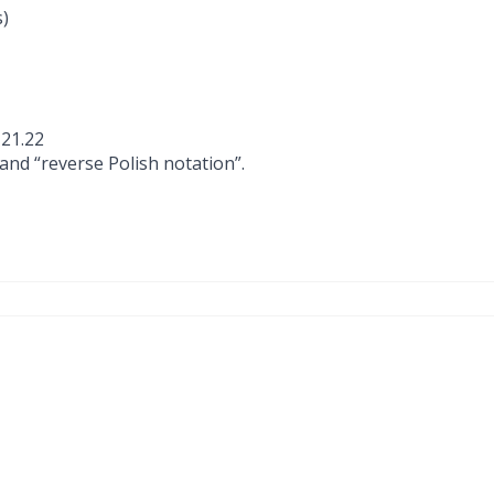
s)
 21.22
 and “reverse Polish notation”.