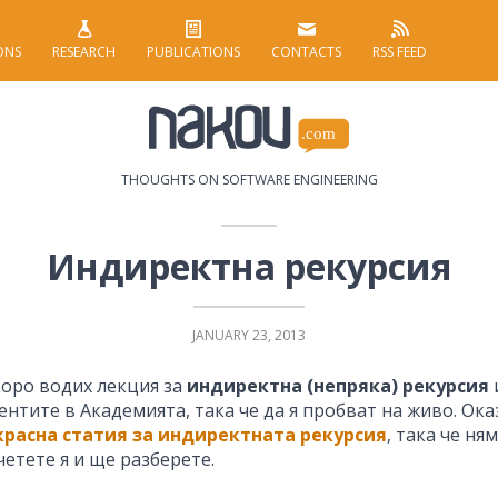
ONS
RESEARCH
PUBLICATIONS
CONTACTS
RSS FEED
THOUGHTS ON SOFTWARE ENGINEERING
Индиректна рекурсия
JANUARY 23, 2013
оро водих лекция за
индиректна (непряка) рекурсия
ентите в Академията, така че да я пробват на живо. Ока
красна статия за индиректната рекурсия
, така че ня
етете я и ще разберете.