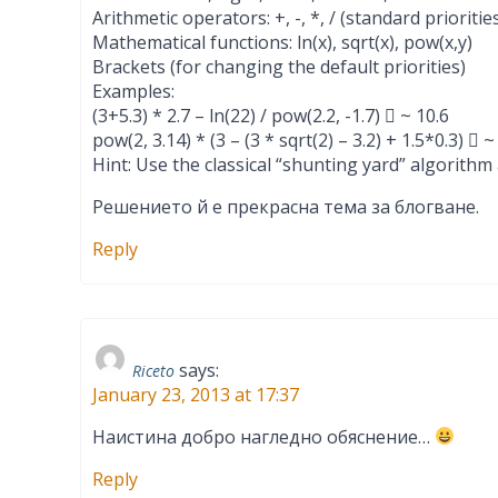
Arithmetic operators: +, -, *, / (standard prioritie
Mathematical functions: ln(x), sqrt(x), pow(x,y)
Brackets (for changing the default priorities)
Examples:
(3+5.3) * 2.7 – ln(22) / pow(2.2, -1.7)  ~ 10.6
pow(2, 3.14) * (3 – (3 * sqrt(2) – 3.2) + 1.5*0.3)  ~
Hint: Use the classical “shunting yard” algorithm
Решението й е прекрасна тема за блогване.
Reply
says:
Riceto
January 23, 2013 at 17:37
Наистина добро нагледно обяснение…
Reply