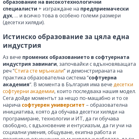
образование на високотехнологични
специалисти
+ изграждане на
предприемачески
дух
, … и всичко това в особено големи размери
(десетки хиляди).
Истинско образование за цяла една
индустрия
Аз вече
промених образованието в софтуерната
индустрия завинаги
, започвайки с вдъхновяващата
реч “
Стига сте мрънкали
” и демонстрираната на
практика образователна система “
софтуерна
академия
“. В момента в България има вече
десетки
софтуерни академии
, които последваха нашия модел.
Сега дойде моментът за нещо по-мащабно и то се
нарича
софтуерен университет
– образователна
инициатива, която да обучава десетки хиляди на
програмиране, технологии и ИТ, да ги обучава
свободно, с вдъхновение и ентусиазъм, да ги учи на
социални умения, общуване, екипна работа и
позитивно отношение към живота и работата, да ги