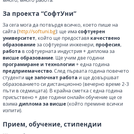
За проекта “СофтУни”
За сега мога да потвърдя всичко, което пише на
сайта (
http://softuni.bg
): ще има
софтуерен
университет
, който ще предоставя
качествено
образование
за софтуерни инженери,
професия
,
работа
в софтуерната индустрия + диплома за
висше образование
. Ще учим две години
програмиране и технологии
+ една година
предприемачество
. След първата година повечето
студенти
ще започнат работа
и ще довършват
образованието си дистанционно (вечерно време 2-3
пъти в седмицата). В крайна сметка с една година
присъствено + две години онлайн обучение ще се
взима
диплома за висше
(който премине всички
изпити).
Прием, обучение, стипендии