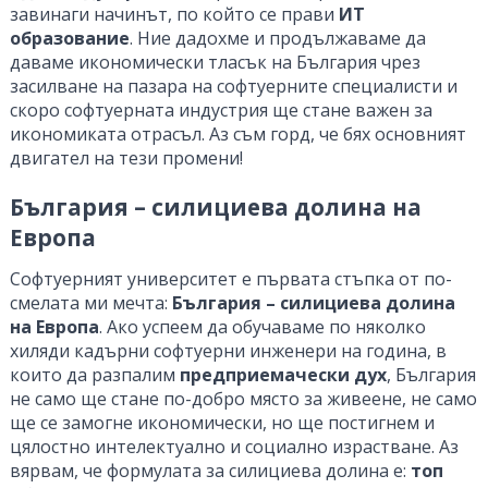
завинаги начинът, по който се прави
ИТ
образование
. Ние дадохме и продължаваме да
даваме икономически тласък на България чрез
засилване на пазара на софтуерните специалисти и
скоро софтуерната индустрия ще стане важен за
икономиката отрасъл. Аз съм горд, че бях основният
двигател на тези промени!
България – силициева долина на
Европа
Софтуерният университет е първата стъпка от по-
смелата ми мечта:
България – силициева долина
на Европа
. Ако успеем да обучаваме по няколко
хиляди кадърни софтуерни инженери на година, в
които да разпалим
предприемачески дух
, България
не само ще стане по-добро място за живеене, не само
ще се замогне икономически, но ще постигнем и
цялостно интелектуално и социално израстване. Аз
вярвам, че формулата за силициева долина е:
топ