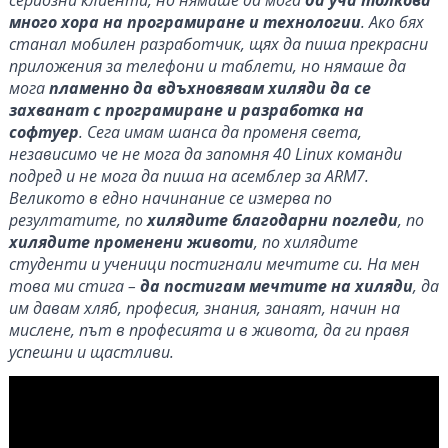
сериозни клиенти, но нямаше да мога
да уча толкова
много хора на програмиране и технологии
. Ако бях
станал мобилен разработчик, щях да пиша прекрасни
приложения за телефони и таблети, но нямаше да
мога
пламенно да вдъхновявам хиляди да се
захванат с програмиране и разработка на
софтуер
. Сега имам шанса да променя света,
независимо че не мога да запомня 40 Linux команди
подред и не мога да пиша на асемблер за ARM7.
Великото в едно начинание се измерва по
резултатите, по
хилядите благодарни погледи
, по
хилядите променени животи
, по хилядите
студенти и ученици постигнали мечтите си. На мен
това ми стига –
да постигам мечтите на хиляди
, да
им давам хляб, професия, знания, занаят, начин на
мислене, път в професията и в живота, да ги правя
успешни и щастливи.