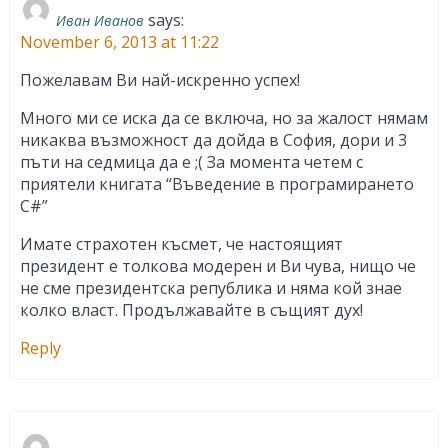
says:
Иван Иванов
November 6, 2013 at 11:22
Пожелавам Ви най-искренно успех!
Много ми се иска да се включа, но за жалост нямам
никаква възможност да дойда в София, дори и 3
пъти на седмица да е ;( За момента четем с
приятели книгата “Въведение в програмирането
C#”
Имате страхотен късмет, че настоящият
президент е толкова модерен и Ви чува, нищо че
не сме президентска република и няма кой знае
колко власт. Продължавайте в същият дух!
Reply