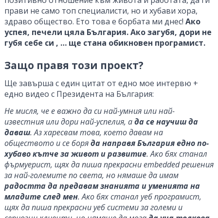
прави не само топ специалисти, но и хубави хора,
здраво общество. Ето това е борбата ми днес!
Ако
успея, печели цяла България. Ако загубя, дори не
губя себе си , … ще стана обикновен програмист.
Защо правя този проект?
Ще завърша с един цитат от едно мое интервю +
едно видео с Президента на България:
Не мисля, че е важно да си най-умния или най-
известния или дори най-успелия, а
да се научиш да
даваш
. Аз харесвам това, което давам на
обществото и се боря
да направя България едно по-
хубаво кътче за живот и развитие
. Ако бях станал
фърмуерист, щях да пиша прекрасни embedded решения
за най-големите по света, но нямаше да имам
радостта да предавам знанията и уменията на
младите след мен
. Ако бях станал уеб програмист,
щях да пиша прекрасни уеб системи за големи и