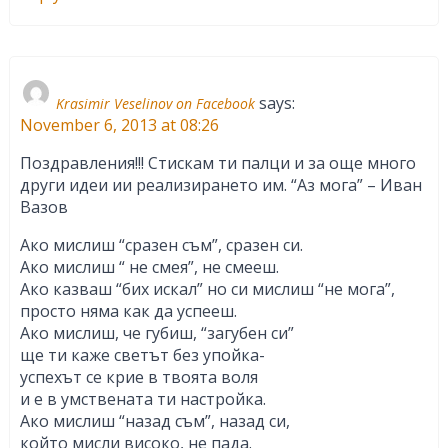
says:
Krasimir Veselinov on Facebook
November 6, 2013 at 08:26
Поздравления!!! Стискам ти палци и за още много
други идеи ии реализирането им. “Аз мога” – Иван
Вазов
Ако мислиш “сразен съм”, сразен си.
Ако мислиш “ не смея”, не смееш.
Ако казваш “бих искал” но си мислиш “не мога”,
просто няма как да успееш.
Ако мислиш, че губиш, “загубен си”
ще ти каже светът без упойка-
успехът се крие в твоята воля
и е в умствената ти настройка.
Ако мислиш “назад съм”, назад си,
който мисли високо, не пада.