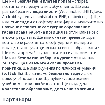
Ще има
безплатен и платен прием
– според
постигнатите резултати в обученията. Ще има
разнообразни
специалности
(Web, mobile, .NET, Java,
Android, system administration, PHP, embedded, …). Ще
има
стипендии
от софтуерните фирми, включително
напълно безплатно софтуерно образование +
гарантирана работна позиция
за отличилите се с
високи резултати. Ще има
онлайн прием
за хора,
които вече работят като софтуерни инженери и
искат да си получат диплома за висше образование.
Ще има и прием без университетски ангажименти.
Ще има
безплатни изборни курсове
от външни
лектори, ще има
много екипни проекти и
практика
. Ще има обучения по личностни умения
(
soft skills
). Ще качваме
безплатно видео
след
всяко учебно занятие. Ще публикуваме всички
учебни материали
безплатно. Ще създадем
качествено образование, достъпно за всички.
Партньори