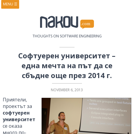
MENU
☰
HOME
ABOUT
BOOKS
COURSES
VIDEOS
PRESENTATIONS
THOUGHTS ON SOFTWARE ENGINEERING
RESEARCH
PUBLICATIONS
CONTACTS
RSS FEED
Софтуерен университет –
една мечта на път да се
сбъдне още през 2014 г.
NOVEMBER 6, 2013
Приятели,
проектът за
софтуерен
университет
се оказа
много по-