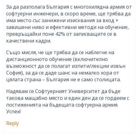
За да разполага България с многохилядна армия от
софтуерни инженери, в скоро време, ще трябва да
има место със занижени изисквания за вход +
завишени ниво и ефективни методи на обучение,
превръщайки поне 42% от записващите се в
качествени кадри.
Също мисля, че ще трябва да се наблегне на
дистанционното обучение (включително
възможност да се полагат изпити/лекции извън
София), за да се даде шанс на немалко хора от
цялата страна – България не е само столицата.
Надявам се Софтуерният Университет да бъде
такова мащабно място и един ден да се гордеем с
постиженията на бъдещата софтуерна армия.
Успех!
Reply