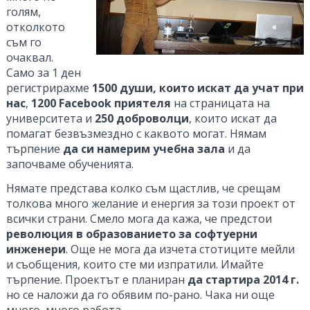
голям,
отколкото
съм го
очаквал.
Само за 1 ден
регистрирахме
1500 души, които искат да учат при
нас
,
1200 Facebook приятеля
на страницата на
университета и
250 доброволци
, които искат да
помагат безвъзмездно с каквото могат. Нямам
търпение
да си намерим учебна зала
и да
започваме обученията.
Нямате представа колко съм щастлив, че срещам
толкова много желание и енергия за този проект от
всички страни. Смело мога да кажа, че предстои
революция в образованието за софтуерни
инженери
. Още не мога да изчета стотиците мейли
и съобщения, които сте ми изпратили. Имайте
търпение. Проектът е планиран
да стартира 2014 г.
но се наложи да го обявим по-рано. Чака ни още
много, много работа.