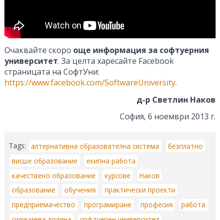
Очаквайте скоро
още информация за софтуерния
университет
. За целта харесайте Facebook
страницата на СофтУни:
https://www.facebook.com/SoftwareUniversity
.
д-р Светлин Наков
София, 6 ноември 2013 г.
Tags:
алтернативна образователна система
безплатно
висше образование
екипна работа
качествено образование
курсове
Наков
образование
обучения
практически проекти
предприемачество
програмиране
професия
работа
силициева долина
софтуерен университет