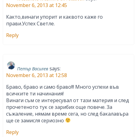
November 6, 2013 at 12:45
Както,винаги упорит и каквото каже го
прави.Успех Светле.
Reply
says:
Петър Василев
November 6, 2013 at 12:58
Браво, браво и само браво!!! Много успехи във
всичките ти начинания!
Винаги съм се интересувал от тази материя и след
прочетеното тук се зарибих още повече. За
съжаление, нямам време сега, но след бакалавъра
ще се замисля сериозно
Reply