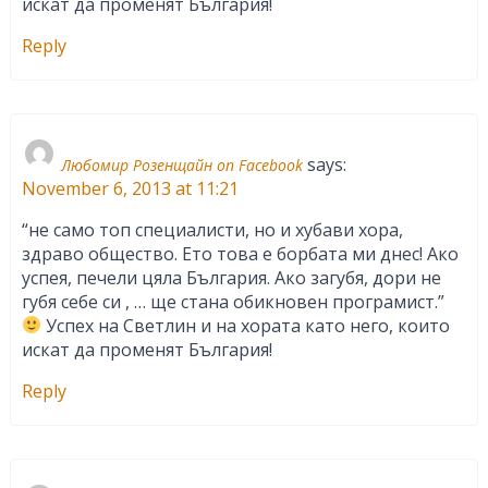
искат да променят България!
Reply
says:
Любомир Розенщайн on Facebook
November 6, 2013 at 11:21
“не само топ специалисти, но и хубави хора,
здраво общество. Ето това е борбата ми днес! Ако
успея, печели цяла България. Ако загубя, дори не
губя себе си , … ще стана обикновен програмист.”
Успех на Светлин и на хората като него, които
искат да променят България!
Reply