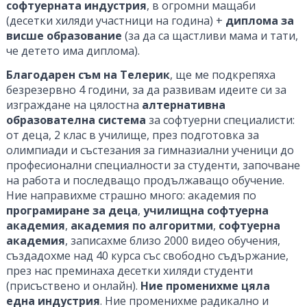
софтуерната индустрия
, в огромни мащаби
(десетки хиляди участници на година) +
диплома за
висше образование
(за да са щастливи мама и тати,
че детето има диплома).
Благодарен съм на Телерик
, ще ме подкрепяха
безрезервно 4 години, за да развивам идеите си за
изграждане на цялостна
алтернативна
образователна система
за софтуерни специалисти:
от деца, 2 клас в училище, през подготовка за
олимпиади и състезания за гимназиални ученици до
професионални специалности за студенти, започване
на работа и последващо продължаващо обучение.
Ние направихме страшно много: академия по
програмиране за деца
,
училищна софтуерна
академия
,
академия по алгоритми
,
софтуерна
академия
, записахме близо 2000 видео обучения,
създадохме над 40 курса със свободно съдържание,
през нас преминаха десетки хиляди студенти
(присъствено и онлайн).
Ние променихме цяла
една индустрия
. Ние променихме радикално и