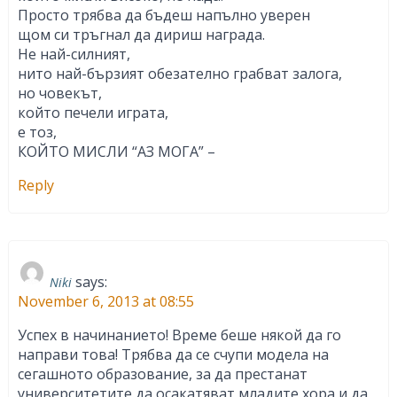
Просто трябва да бъдеш напълно уверен
щом си тръгнал да дириш награда.
Не най-силният,
нито най-бързият обезателно грабват залога,
но човекът,
който печели играта,
е тоз,
КОЙТО МИСЛИ “АЗ МОГА” –
Reply
says:
Niki
November 6, 2013 at 08:55
Успех в начинанието! Време беше някой да го
направи това! Трябва да се счупи модела на
сегашното образование, за да престанат
университетите да осакатяват младите хора и да