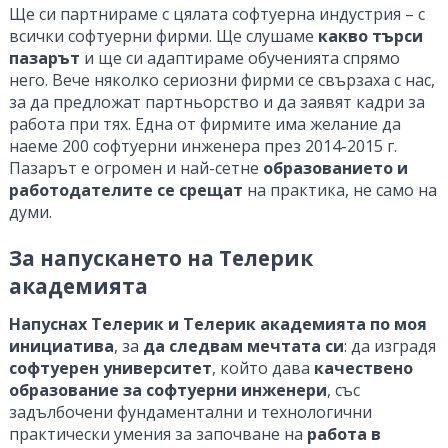
Ще си партнираме с цялата софтуерна индустрия – с
всички софтуерни фирми. Ще слушаме
какво търси
пазарът
и ще си адаптираме обученията спрямо
него. Вече няколко сериозни фирми се свързаха с нас,
за да предложат партньорство и да заявят кадри за
работа при тях. Една от фирмите има желание да
наеме 200 софтуерни инженера през 2014-2015 г.
Пазарът е огромен и най-сетне
образованието и
работодателите се срещат
на практика, не само на
думи.
За напускането на Телерик
академията
Напуснах Телерик и Телерик академията по моя
инициатива
, за
да следвам мечтата си
: да изградя
софтуерен университет
, който дава
качествено
образование за софтуерни инженери
, със
задълбочени фундаментални и технологични
практически умения за започване на
работа в