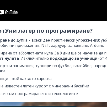
фтУни лагер по програмиране?
иране
до дупка – всеки ден практически упражнения: уеб 
мобилни приложения, .NET, хардуер, запояване, Arduino
миране от абсолютната нула. За 8 дни ще се научите да
от нулата
. Изключително
подходящо за ученици
(от 4
спортни занимания, турнири по футбол, волейбол, наро
ние
танци – кой каквото харесва
ря е известен летен курорт с минерални басейни
еси към програмирането и технологиите