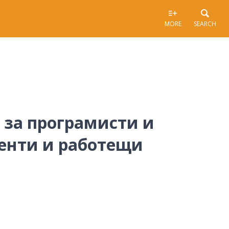
MORE
SEARCH
ер за програмисти и
денти и работещи