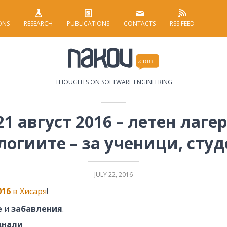
ONS
RESEARCH
PUBLICATIONS
CONTACTS
RSS FEED
THOUGHTS ON SOFTWARE ENGINEERING
21 август 2016 – летен лаг
логиите – за ученици, сту
JULY 22, 2016
016
в Хисаря
!
е
и
забавления
.
днали