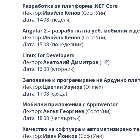
Разработка за платформа .NET Core
Лектор:
Ивайло Кенов
(СофтУни)
Дата: 14.08 (неделя)
Angular 2 – разработка на уеб, мобилни и 
Лектор:
Ивайло Кенов
(СофтУни)
Дата: 15.08 (понеделник)
Linux for Developers
Лектор:
Анатолий Димитров
(HP)
Дата: 16.08 (вторник)
Запояване и програмиране на Ардуино пла
Лектор:
Цветан Узунов
(Olimex)
Дата: 17.08 (сряда)
Мобилни приложения с AppInventor
Лектор:
Ангел Георгиев
(СофтУни)
Дата: 18.08 (четвъртък)
Качество на софтуера и автоматизирано те
Лектор:
Иван Йонков
(СофтУни)