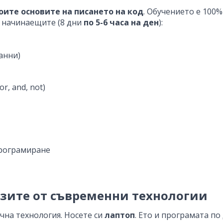
оите основите на писането на код
. Обучението е 100
о начинаещите (8 дни
по 5-6 часа на ден
):
анни)
r, and, not)
програмиране
азите от съвременни технологии
чна технология. Носете си
лаптоп
. Ето и програмата по 