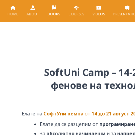
HOME
ABOUT
BOOKS
COURSES
VIDEOS
PRESENTATI
SoftUni Camp – 14-
фенове на техно
Елате на
СофтУни кемпа
от
14 до 21 август 2
Елате да се разцепим от
програмиран
За
абсолютно начинаещи
и за
напре