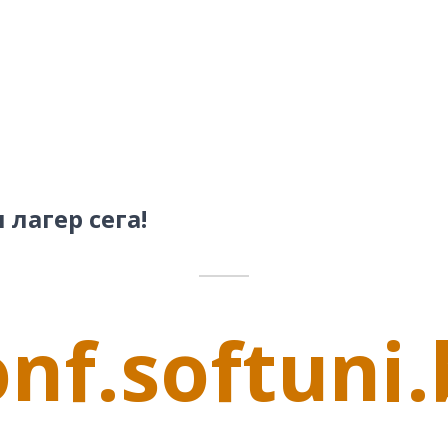
лагер сега!
onf.softuni.