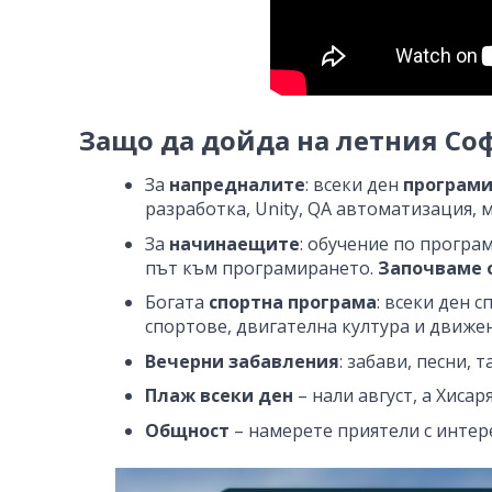
Защо да дойда на летния Со
За
напредналите
: всеки ден
програм
разработка, Unity, QA автоматизация, 
За
начинаещите
: обучение по програ
път към програмирането.
Започваме 
Богата
спортна програма
: всеки ден 
спортове, двигателна култура и движе
Вечерни забавления
: забави, песни, 
Плаж всеки ден
– нали август, а Хиса
Общност
– намерете приятели с интер