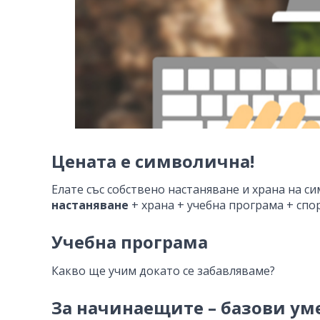
Цената е символична!
Елате със собствено настаняване и храна на с
настаняване
+ храна + учебна програма + спор
Учебна програма
Какво ще учим докато се забавляваме?
За начинаещите – базови ум