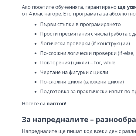
Ако посетите обученията, гарантирано
ще усв
от 4 клас нагоре. Ето програмата за абсолютн
Първи стъпки в програмирането
Прости пресмятания с числа (работа с д
Логически проверки (if конструкции)
По-сложни логически проверки (if-else, o
Повторения (цикли) – for, while
Чертане на фигурки с цикли
По-сложни цикли (вложени цикли)
Подготовка за практически изпит по 
Носете си
лаптоп
!
За напредналите – разнообр
Напредналите ще пишат код всеки ден с разли