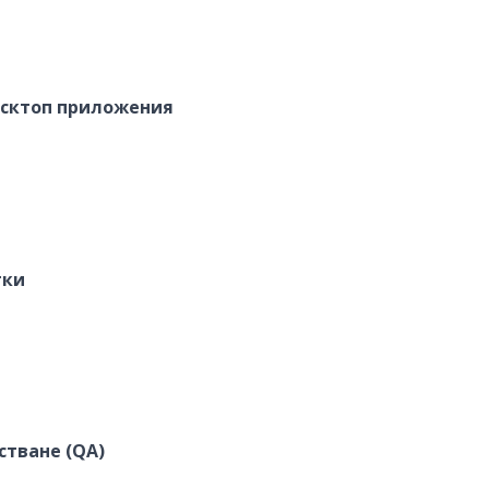
десктоп приложения
тки
стване (QA)