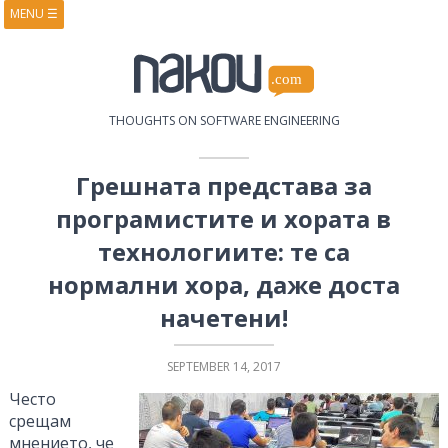
MENU
☰
HOME
ABOUT
BOOKS
COURSES
VIDEOS
PRESENTATIONS
THOUGHTS ON SOFTWARE ENGINEERING
RESEARCH
PUBLICATIONS
CONTACTS
RSS FEED
Грешната представа за
програмистите и хората в
технологиите: те са
нормални хора, даже доста
начетени!
SEPTEMBER 14, 2017
Често
срещам
мнението, че