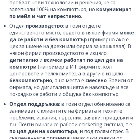
пробват нови технологии и решения, не са
залепнали 100% на компютъра, но
комуникират
по мейл и чат непрестанно
.
Отдел
производство
: в този отдел е
единственото място, където в някои фирми
може
да се работи и без компютър
(примерно ако е
цех за шиене на дрехи или ферма за кашкавал). В
някои фирми производството е изцяло
дигитално
и
всички работят по цял ден на
компютри
(например в ИТ фирмите, кол
центровете и телекомите), а в други е изцяло
безкомпютърно
, а на места е
смесено
. Зависи от
фирмата, но дигитализацията е навсякъде и все
по-рядко се работи и общува без компютър.
Отдел поддръжка
: в този отдел обикновено се
занимават с клиентите на фирмата и техните
проблеми, искания, търсения, заявки, прищевки и
т.н. Почти винаги се работи с ticketing система, т.е.
по цял ден на компютъра
, и под голям стрес. В
съвременните организации всички заявки от