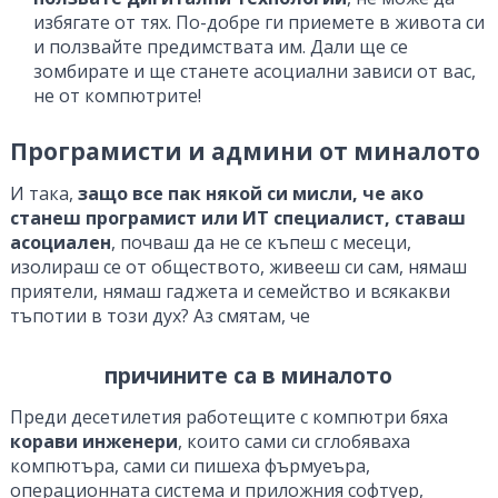
избягате от тях. По-добре ги приемете в живота си
и ползвайте предимствата им. Дали ще се
зомбирате и ще станете асоциални зависи от вас,
не от компютрите!
Програмисти и админи от миналото
И така,
защо все пак някой си мисли, че ако
станеш програмист или ИТ специалист, ставаш
асоциален
, почваш да не се къпеш с месеци,
изолираш се от обществото, живееш си сам, нямаш
приятели, нямаш гаджета и семейство и всякакви
тъпотии в този дух? Аз смятам, че
причините са в миналото
Преди десетилетия работещите с компютри бяха
корави инженери
, които сами си сглобяваха
компютъра, сами си пишеха фърмуеъра,
операционната система и приложния софтуер,