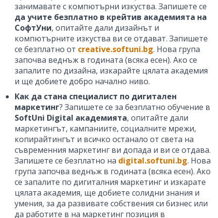
занимавате с компютърни изкуства. Запишете се
да учите безплатно в крейтив академията на
СофтУни
, опитайте дали дизайнът и
компютърните изкуства ви се отдават. Запишете
се безплатно от
creative.softuni.bg
. Нова група
започва веднъж в годината (всяка есен). Ако се
запалите по дизайна, изкарайте цялата академия
и ще добиете добро начално ниво.
Как да стана специалист по дигитален
маркетинг
? Запишете се за безплатно обучение в
SoftUni Digital академията
, опитайте дали
маркетингът, кампаниите, социалните мрежи,
копирайтингът и всичко останало от света на
съвременния маркетинг ви допада и ви се отдава.
Запишете се безплатно на
digital.softuni.bg
. Нова
група започва веднъж в годината (всяка есен). Ако
се запалите по дигиталния маркетинг и изкарате
цялата академия, ще добиете солидни знания и
умения, за да развивате собствения си бизнес или
да работите в на маркетинг позиция в