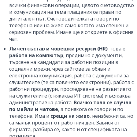
всички финансови операции, цялото счетоводство
и комуникация на тема плащания се прави по
дигитален път. Счетоводителката говори по
телефона или на живо само когато има спешен и
сериозен проблем. Иначе ще я откриете в офисния
чат.
Личен състав и човешки ресурси (HR)
: това е
работа на компютър
, предимно с документи,
търсене на кандидати за работни позиции в
социални мрежи, чрез сайтове за обяви и
електронна комуникация, работа с документи за
служителите (те са повечето електронни), работа с
работни процедури, проследяване на развитието
на служителите (с някаква ИТ система) и всякаква
административна работа.
Всичко това се случва
по мейли и чатове
, а понякога се говори и по
телефона. Има и
срещи на живо
, неизбежни са, но
са малък процент от работния ден. Зависи от
фирмата, разбира се, както и от спецификата на
позицията.