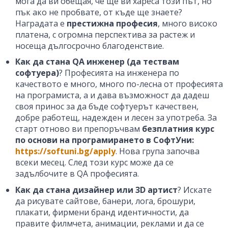
мога да ви обещая, че ще ви хареса този път, но
пък ако не пробвате, от къде ще знаете?
Наградата е
престижна професия
, много високо
платена, с огромна перспектива за растеж и
носеща дългосрочно благоденствие.
Как да стана QA инженер (да тествам
софтуера)
? Професията на инженера по
качеството е много, много по-лесна от професията
на програмиста, а и дава възможност да дадеш
своя принос за да бъде софтуерът качествен,
добре работещ, надежден и лесен за употреба. За
старт отново ви препоръчвам
безплатния курс
по основи на програмирането в СофтУни:
https://softuni.bg/apply
. Нова група започва
всеки месец. След този курс може да се
задълбочите в QA професията.
Как да стана дизайнер или 3D артист
? Искате
да рисувате сайтове, банери, лога, брошури,
плакати, фирмени бранд идентичности, да
правите филмчета, анимации, реклами и да се