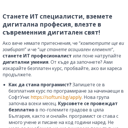
Станете ИТ специалисти, вземете
дигитална професия, влезте в
съвременния дигитален свят!
Ако вече нямате притеснения, че “
компютрите ще ви
зомбират
” и че “
ще станете асоциален елемент
“,
станете ИТ професионалист
или поне натрупайте
дигитални умения
. От къде да започнете? Ами
изкарайте безплатен курс, пробвайте, ако ви хареса
продължете.
Как да стана програмист?
Запишете се в
безплатния курс по програмиране за начинаещи в
СофтУни:
https://softuni.bg/apply
. Нова група
започва всеки месец.
Курсовете се провеждат
безплатно
в по-големите градове в цяла
България, както и онлайн. програмист се става с
много учене и писане на код години наред. Не