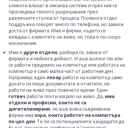
клиенти влизат в някаква система и през нея се
проследява тяхното разрешаване през
различните стъпки от процеса. Понякога отдел
поддръжка говорят много по телефона, но зависи
доста от фирмата. Има и фирми, където се
виждаш с клиентите на живо, но това е по-скоро
изключение.
Има и
други отдели
, разбира се, зависи от
фирмата и нейната дейност. И във всички тях или
се работи предимно на компютър или работата на
компютър е само малка част от работния ден.
Например, един
лекар
работи на компютър само
докато си пише документите и отчетите, но
работи на живо през повечето време. Един
готвач
работи почти изцяло на живо. Да,
има
отдели и професии, които не са
дигитализирани
, но във всяка съвременна
фирма има
хора, които работят на компютъра
по цял ден
. Те ли са потенциалните кандидати да
бъдат асоциални, зомбирани и “дигитално