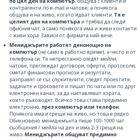
по цял ден на компютър
, общува с клиенти и
контрагенти по e-mail и чатове, а понякога
общува и на живо, когато идват клиенти.
Тя е
целият ден на компютъра
и трябва да следи
офисния чат, а само понякога има и живи контакти
с живи хора. Зависи от фирмата най-вече.
Мениджърите работят денонощно на
компютър
(не само в работно време), а често и от
телефона си. Те непрестанно следят мейли,
чатове, преглеждат договори, оферти, протоколи,
смятат финансови прогнози и резултати,
разправят се със служителите, следят проектите,
задачите и сроковете и пишат по чата или по друг
електронен канал, за да наставляват хората,
които ръководят. Всичко това става предимно
електронно,
през компютър или телефон
.
Понякога има и срещи на живо, но това е рядко.
Обикновено мениджмънта пише 100-1000 чат
съобщения / мейла на ден и има 2-3 срещи на
живо.
Мениджърите общуват предимно