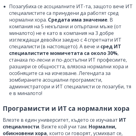
Позагубиха се асоциалните ИТ-та, защото вече ИТ
специалистите са принудени да работят сред
нормални хора.
Средата има значение
. В
компания на 5 некъпани и опърпани мъже (от
миналото) не е като в компания на 3 добре
изглеждащи девойки заедно с 4 спретнати ИТ
специалисти (в настоящето). А вече и
сред ИТ
специалистите момичетата са около 30%
,
станаха по-лесни и по-достъпни ИТ професиите,
разшири се общността, влязоха нормални хора и
особняците са на изчезване. Легендата за
зомбираните асоциални програмисти,
администратори и ИТ специалисти се позагуби, тя
е в миналото!
Програмисти и ИТ са нормални хора
Влезте в един университет, където се изучават
ИТ
специалности
. Вижте кой учи там.
Нормални,
обикновени хора
, които си говорят, усмихват се,