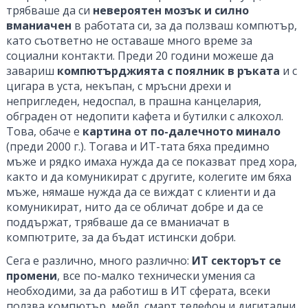
трябваше да си
невероятен мозък и силно
вманиачен
в работата си, за да ползваш компютър,
като съответно не оставаше много време за
социални контакти. Преди 20 години можеше да
завариш
компютърджията с поялник в ръката
и с
цигара в уста, некъпан, с мръсни дрехи и
непригледен, недоспал, в прашна канцелария,
обграден от недопити кафета и бутилки с алкохол.
Това, обаче е
картина от по-далечното минало
(преди 2000 г.). Тогава и ИТ-тата бяха предимно
мъже и рядко имаха нужда да се показват пред хора,
както и да комуникират с другите, колегите им бяха
мъже, нямаше нужда да се виждат с клиенти и да
комуникират, нито да се обличат добре и да се
поддържат, трябваше да се вманиачат в
компютрите, за да бъдат истински добри.
Сега е различно, много различно:
ИТ секторът се
промени
, все по-малко технически умения са
необходими, за да работиш в ИТ сферата, всеки
ползва компютър, мейл, смарт телефон и дигитални