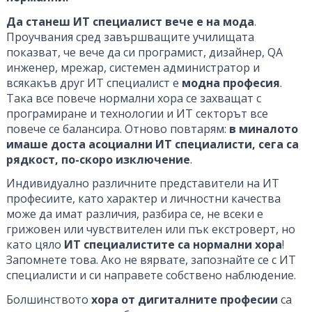
Да станеш ИТ специалист вече е на мода
.
Проучвания сред завършващите училищата
показват, че вече да си програмист, дизайнер, QA
инженер, мрежар, системен администратор и
всякакъв друг ИТ специалист е
модна професия
.
Така все повече нормални хора се захващат с
програмиране и технологии и ИТ секторът все
повече се балансира. Отново повтарям:
в миналото
имаше доста асоциални ИТ специалисти, сега са
рядкост, по-скоро изключение
.
Индивидуално различните представители на ИТ
професиите, като характер и личностни качества
може да имат различия, разбира се, не всеки е
грижовен или чувствителен или пък екстроверт, но
като цяло
ИТ специалистите са нормални хора
!
Запомнете това. Ако не вярвате, запознайте се с ИТ
специалисти и си направете собствено наблюдение.
Болшинството
хора от дигиталните професии
са