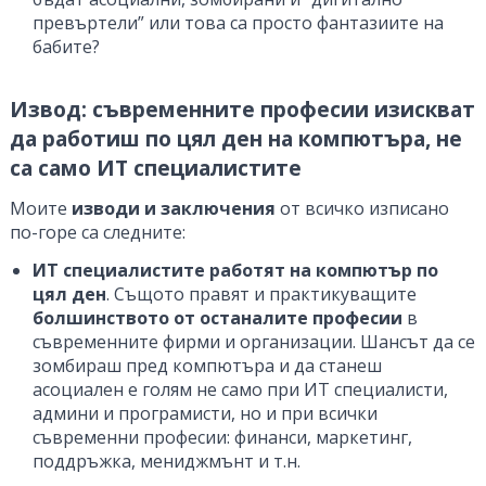
превъртели” или това са просто фантазиите на
бабите?
Извод: съвременните професии изискват
да работиш по цял ден на компютъра, не
са само ИТ специалистите
Моите
изводи и заключения
от всичко изписано
по-горе са следните:
ИТ специалистите работят на компютър по
цял ден
. Същото правят и практикуващите
болшинството от останалите професии
в
съвременните фирми и организации. Шансът да се
зомбираш пред компютъра и да станеш
асоциален е голям не само при ИТ специалисти,
админи и програмисти, но и при всички
съвременни професии: финанси, маркетинг,
поддръжка, мениджмънт и т.н.