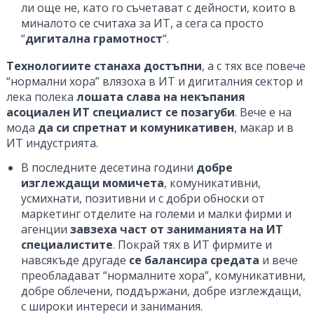
ли още не, като го съчетават с дейности, които в
миналото се считаха за ИТ, а сега са просто
“
дигитална грамотност
“.
Технологиите станаха достъпни
, а с тях все повече
“нормални хора” влязоха в ИТ и дигиталния сектор и
лека полека
лошата слава на некъпания
асоциален ИТ специалист се позагуби
. Вече е на
мода
да си спретнат и комуникативен
, макар и в
ИТ индустрията.
В последните десетина години
добре
изглеждащи момичета
, комуникативни,
усмихнати, позитивни и с добри обноски от
маркетинг отделите на големи и малки фирми и
агенции
завзеха част от заниманията на ИТ
специалистите
. Покрай тях в ИТ фирмите и
навсякъде другаде
се балансира средата
и вече
преобладават “нормалните хора”, комуникативни,
добре облечени, поддържани, добре изглеждащи,
с широки интереси и занимания.