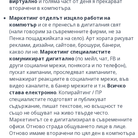
виртуално
и голяма част от деня я прекарват
вторачени в компютъра.
Маркетинг отделът
изцяло работи на
компютър
и се е пренесъл в дигиталния свят
(нали говорим за съвременните фирми, не за
Пенка пощаджийката на село). Арт хората рисуват
реклами, дизайни, сайтове, брошури, банери,
какво ли не.
Маркетинг специалистите
комуникират дигитално
(по мейл, чат, FB и
други социални мрежи, понякога и по телефон),
пускат кампании, проследяват кампаниите,
менажират реакциите в социалните мрежи, във
видео каналите, в банер мрежите и т.н.
Всичко
става електронно
. Копирайтинг / ПР
специалистите подготвят и публикуват
съдържание, пишат текстове, но всъщност те
също не общуват на живо твърде често.
Маркетингът се е дигитализирал в съвременните
офиси. Отново страда общуването лице в лице.
Отново имаме вторачени по цял ден в компютъра