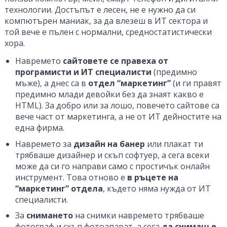
технологии. Достъпът е лесен, не е нужно да си
компютърен маниак, за да влезеш в ИТ сектора и
той вече е пълен с нормални, средностатистически
хора.
Навремето
сайтовете се правеха от
програмисти и ИТ специалисти
(предимно
мъже), а днес са в
отдел “маркетинг”
(и ги правят
предимно млади девойки без да знаят какво е
HTML). За добро или за лошо, повечето сайтове са
вече част от маркетинга, а не от ИТ дейностите на
една фирма.
Навремето за
дизайн на банер
или плакат ти
трябваше дизайнер и скъп софтуер, а сега всеки
може да си го направи само с простичък онлайн
инструмент. Това отново е
в ръцете на
“маркетинг” отдела
, където няма нужда от ИТ
специалисти.
За
снимането
на снимки навремето трябваше
фотограф и скъп фотоапарат, а сега
да снимаш е