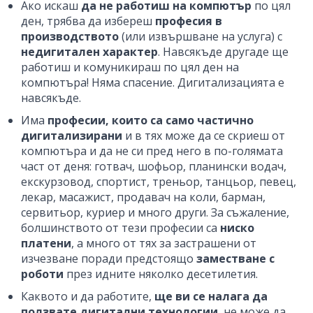
Ако искаш
да не работиш на компютър
по цял
ден, трябва да избереш
професия в
производството
(или извършване на услуга) с
недигитален характер
. Навсякъде другаде ще
работиш и комуникираш по цял ден на
компютъра! Няма спасение. Дигитализацията е
навсякъде.
Има
професии, които са само частично
дигитализирани
и в тях може да се скриеш от
компютъра и да не си пред него в по-голямата
част от деня: готвач, шофьор, планински водач,
екскурзовод, спортист, треньор, танцьор, певец,
лекар, масажист, продавач на коли, барман,
сервитьор, куриер и много други. За съжаление,
болшинството от тези професии са
ниско
платени
, а много от тях за застрашени от
изчезване поради предстоящо
заместване с
роботи
през идните няколко десетилетия.
Каквото и да работите,
ще ви се налага да
ползвате дигитални технологии
, не може да