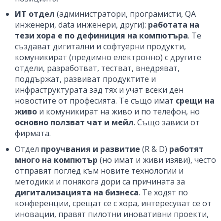
ИТ отдел
(администратори, програмисти, QA
инженери, data инженери, други):
работата на
тези хора е по дефиниция на компютъра
. Те
създават дигитални и софтуерни продукти,
комуникират (предимно електронно) с другите
отдели, разработват, тестват, внедряват,
поддържат, развиват продуктите и
инфраструктурата зад тях и учат всеки ден
новостите от професията. Те също имат
срещи на
живо
и комуникират на живо и по телефон, но
основно ползват чат и мейл
. Също зависи от
фирмата.
Отдел
проучвания и развитие
(R & D)
работят
много на компютър
(но имат и живи изяви), често
отправят поглед към новите технологии и
методики и понякога дори са причината за
дигитализацията на бизнеса
. Те ходят по
конференции, срещат се с хора, интересуват се от
иновации, правят пилотни иновативни проекти,