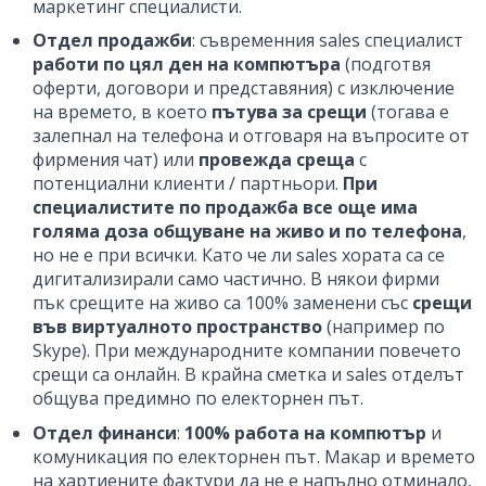
маркетинг специалисти.
Отдел продажби
: съвременния sales специалист
работи по цял ден на компютъра
(подготвя
оферти, договори и представяния) с изключение
на времето, в което
пътува за срещи
(тогава е
залепнал на телефона и отговаря на въпросите от
фирмения чат) или
провежда среща
с
потенциални клиенти / партньори.
При
специалистите по продажба все още има
голяма доза общуване на живо и по телефона
,
но не е при всички. Като че ли sales хората са се
дигитализирали само частично. В някои фирми
пък срещите на живо са 100% заменени със
срещи
във виртуалното пространство
(например по
Skype). При международните компании повечето
срещи са онлайн. В крайна сметка и sales отделът
общува предимно по електорнен път.
Отдел финанси
:
100% работа на компютър
и
комуникация по електорнен път. Макар и времето
на хартиените фактури да не е напълно отминало,