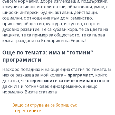
съвсем нормални, добре изглеждащи, поддържани,
комуникативни, интелигентни, образовани, умни, с
широки интереси, будни, активни, действащи,
социални, с отношение към дом, семейство,
приятели, общество, култура, изкуство, спорт и
духовно развитие. Те са хубави хора, те са цвета на
нацията, те са пример за обществото, те са първа
класа граждани на България и на Европа!
Още по темата: има и “готини”
програмисти
Наскоро попаднах и на още една статия по темата. В
нея се разказва за мой колега –
програмист
, който
доказва, че
стереотипите са вече в миналото
и че
да си ИТ и готин човек едновременно, е нещо
нормално. Вижте статията:
Защо си струва да се бориш със
стереотипите