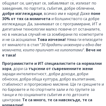
общуват си, шегуват се, забавляват се, излизат по
заведения, по партита, събития, добре облечени,
добре изглеждащи
, всичко им е наред! Даже
поне
30% от тях са момичета
и болшинството са добре
изглеждащи. Да, занимават се с програмиране, ИТ и
дигитални технологии малко повече от останалите,
но в никакъв случай не са зомбирани по компютрите
и не са асоциални.
Това изчезна!
Няма ги епизодите
от миналото в стил “
30 брадати инженера и едно-две
момичета, които приличат на хипопотами
“.
Вече не
е така!
Програмистите и ИТ специалистите са нормални
хора
, дори са
търсени от съвременните жени
заради интелигентност, добри доходи, добри
обноски, добра обща култура, добро възпитание,
стабилност и прогресивно мислене. Ще ги срещнете и
по баровете и по спортните зали и по групите за
танци и по социалните събития и по детските
центрове.
Те са много, те са навсякъде, те са
нормални!