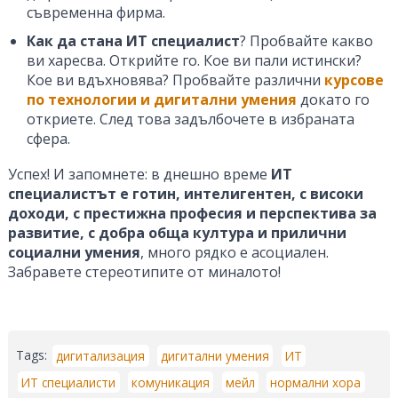
съвременна фирма.
Как да стана ИТ специалист
? Пробвайте какво
ви харесва. Открийте го. Кое ви пали истински?
Кое ви вдъхновява? Пробвайте различни
курсове
по технологии и дигитални умения
докато го
откриете. След това задълбочете в избраната
сфера.
Успех! И запомнете: в днешно време
ИТ
специалистът е готин, интелигентен, с високи
доходи, с престижна професия и перспектива за
развитие, с добра обща култура и прилични
социални умения
, много рядко е асоциален.
Забравете стереотипите от миналото!
Tags:
дигитализация
дигитални умения
ИТ
ИТ специалисти
комуникация
мейл
нормални хора