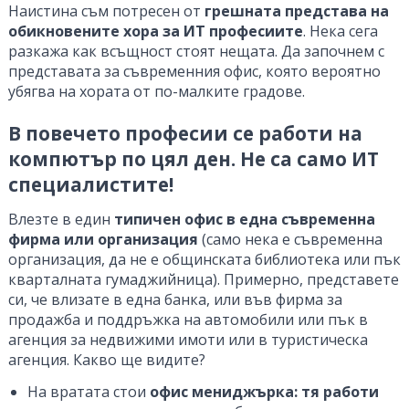
Наистина съм потресен от
грешната представа на
обикновените хора за ИТ професиите
. Нека сега
разкажа как всъщност стоят нещата. Да започнем с
представата за съвременния офис, която вероятно
убягва на хората от по-малките градове.
В повечето професии се работи на
компютър по цял ден. Не са само ИТ
специалистите!
Влезте в един
типичен офис в една съвременна
фирма или организация
(само нека е съвременна
организация, да не е общинската библиотека или пък
кварталната гумаджийница). Примерно, представете
си, че влизате в една банка, или във фирма за
продажба и поддръжка на автомобили или пък в
агенция за недвижими имоти или в туристическа
агенция. Какво ще видите?
На вратата стои
офис мениджърка: тя работи