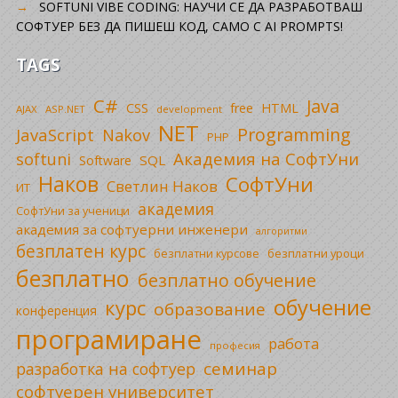
SOFTUNI VIBE CODING: НАУЧИ СЕ ДА РАЗРАБОТВАШ
СОФТУЕР БЕЗ ДА ПИШЕШ КОД, САМО С AI PROMPTS!
TAGS
C#
Java
CSS
free
HTML
AJAX
ASP.NET
development
NET
Programming
JavaScript
Nakov
PHP
Академия на СофтУни
softuni
SQL
Software
Наков
СофтУни
Светлин Наков
ИТ
академия
СофтУни за ученици
академия за софтуерни инженери
алгоритми
безплатен курс
безплатни уроци
безплатни курсове
безплатно
безплатно обучение
обучение
курс
образование
конференция
програмиране
работа
професия
семинар
разработка на софтуер
софтуерен университет