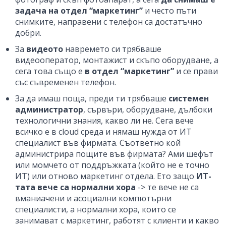
задача на отдел “маркетинг”
и често пъти
снимките, направени с телефон са достатъчно
добри.
За
видеото
навремето си трябваше
видеооператор, монтажист и скъпо оборудване, а
сега това също е
в отдел “маркетинг”
и се прави
със съвременен телефон.
За да имаш поща, преди ти трябваше
системен
администратор
, сървъри, оборудване, дълбоки
технологични знания, какво ли не. Сега вече
всичко е в cloud среда и нямаш нужда от ИТ
специалист във фирмата. Съответно кой
администрира пощите във фирмата? Ами шефът
или момчето от поддръжката (който не е точно
ИТ) или отново маркетинг отдела. Ето защо
ИТ-
тата вече са нормални хора
-> те вече не са
вманиачени и асоциални компютърни
специалисти, а нормални хора, които се
занимават с маркетинг, работят с клиенти и какво