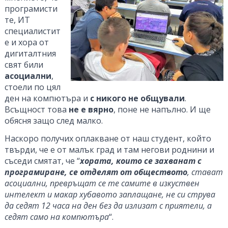
програмисти
те, ИТ
специалистит
е и хора от
дигиталтния
свят били
асоциални
,
стоели по цял
ден на компютъра и
с никого не общували
.
Всъщност това
не е вярно
, поне не напълно. И ще
обясня защо след малко.
Наскоро получих оплакване от наш студент, който
твърди, че е от малък град и там негови роднини и
съседи смятат, че “
хората, които се захванат с
програмиране, се отделят от обществото
, стават
асоциални, превръщат се те самите в изкуствен
интелект и макар хубавото заплащане, не си струва
да седят 12 часа на ден без да излизат с приятели, а
седят само на компютъра
“.