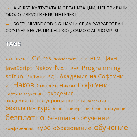
AI-FIRST КУЛТУРАТА И ОРГАНИЗАЦИИ, ЦЕНТРИРАНИ
ОКОЛО ИЗКУСТВЕНИЯ ИНТЕЛЕКТ
SOFTUNI VIBE CODING: НАУЧИ СЕ ДА РАЗРАБОТВАШ
СОФТУЕР БЕЗ ДА ПИШЕШ КОД, САМО С AI PROMPTS!
TAGS
C#
Java
CSS
free
HTML
AJAX
ASP.NET
development
NET
Programming
JavaScript
Nakov
PHP
Академия на СофтУни
softuni
SQL
Software
Наков
СофтУни
Светлин Наков
ИТ
академия
СофтУни за ученици
академия за софтуерни инженери
алгоритми
безплатен курс
безплатни уроци
безплатни курсове
безплатно
безплатно обучение
обучение
курс
образование
конференция