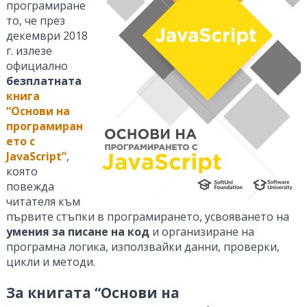
програмиране
то, че през
декември 2018
г. излезе
официално
безплатната
книга
“Основи на
програмиран
ето с
JavaScript”
,
която
повежда
читателя към
първите стъпки в програмирането, усвояването на
умения за писане на код
и организиране на
програмна логика, използвайки данни, проверки,
цикли и методи.
За книгата “Основи на