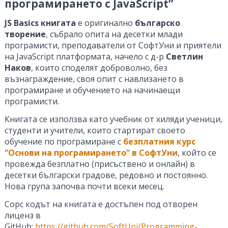
програмирането с JavaScript”
JS Basics книгата
е оригинално
българско
творение
, събрало опита на десетки млади
програмисти, преподаватели от СофтУни и приятели
на JavaScript платформата, начело с д-р
Светлин
Наков
, които споделят доброволно, без
възнаграждение, своя опит с навлизането в
програмиране и обучението на начинаещи
програмисти.
Книгата се използва като учебник от хиляди ученици,
студенти и учители, които стартират своето
обучение по програмиране с
безплатния курс
“Основи на програмирането” в СофтУни
, който се
провежда безплатно (присъствено и онлайн) в
десетки български градове, редовно и постоянно.
Нова група започва почти всеки месец.
Сорс кодът на книгата е достъпен под отворен
лиценз в
GitHub:
https://github.com/SoftUni/Programming-