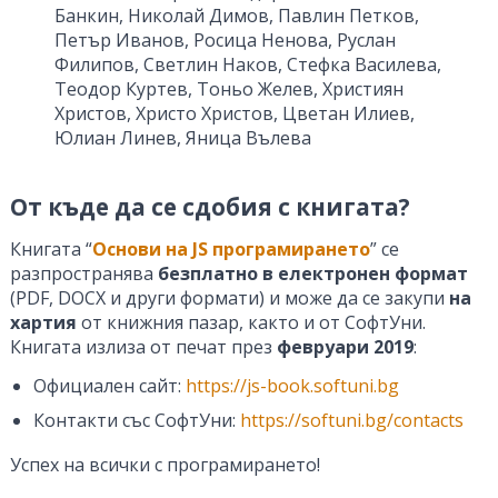
Банкин, Николай Димов, Павлин Петков,
Петър Иванов, Росица Ненова, Руслан
Филипов, Светлин Наков, Стефка Василева,
Теодор Куртев, Тоньо Желев, Християн
Христов, Христо Христов, Цветан Илиев,
Юлиан Линев, Яница Вълева
От къде да се сдобия с книгата?
Книгата “
Основи на JS програмирането
” се
разпространява
безплатно в електронен формат
(PDF, DOCX и други формати) и може да се закупи
на
хартия
от книжния пазар, както и от СофтУни.
Книгата излиза от печат през
февруари 2019
:
Официален сайт:
https://js-book.softuni.bg
Контакти със СофтУни:
https://softuni.bg/contacts
Успех на всички с програмирането!