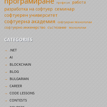
програмиране
работа
професия
семинар
разработка на софтуер
софтуерен университет
софтуерна академия
софтуерни технологии
софтуерно инженерство
състезание
технологии
CATEGORIES
.NET
AI
BLOCKCHAIN
BLOG
BULGARIAN
CAREER
CODE LESSONS
CONTESTS