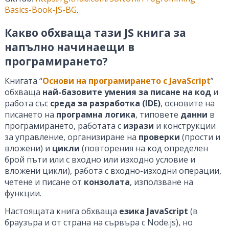
Basics-Book-JS-BG
.
Какво обхваща тази JS книга за
напълно начинаещи в
програмирането?
Книгата “
Основи на програмирането с JavaScript
”
обхваща
най-базовите умения за писане на код
и
работа със
среда за разработка (IDE)
, основите на
писането на
програмна логика
, типовете
данни
в
програмирането, работата с
изрази
и конструкции
за управление, организиране на
проверки
(прости и
вложени) и
цикли
(повторения на код определен
брой пъти или с входно или изходно условие и
вложени цикли), работа с входно-изходни операции,
четене и писане от
конзолата
, използване на
функции.
Настоящата книга обхваща
езика JavaScript
(в
браузъра и от страна на сървъра с Node.js), но