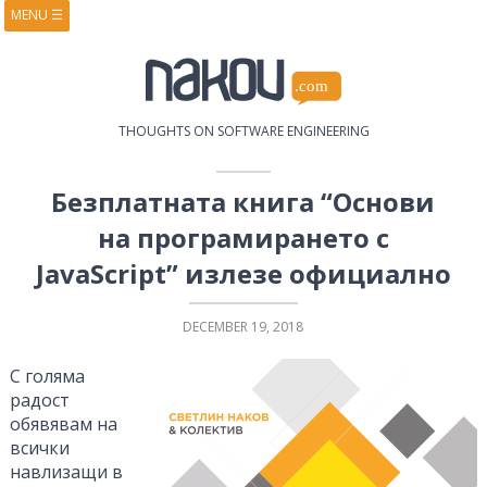
MENU
☰
HOME
ABOUT
BOOKS
COURSES
VIDEOS
PRESENTATIONS
THOUGHTS ON SOFTWARE ENGINEERING
RESEARCH
PUBLICATIONS
CONTACTS
RSS FEED
Безплатната книга “Основи
на програмирането с
JavaScript” излезе официално
DECEMBER 19, 2018
С голяма
радост
обявявам на
всички
навлизащи в