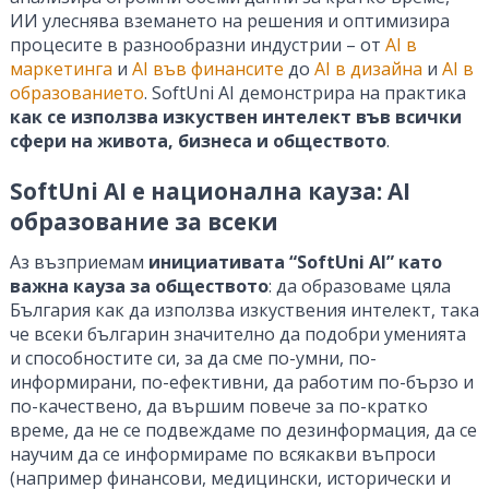
ИИ улеснява вземането на решения и оптимизира
процесите в разнообразни индустрии – от
AI в
маркетинга
и
AI във финансите
до
AI в дизайна
и
AI в
образованието
. SoftUni AI демонстрира на практика
как се използва изкуствен интелект във всички
сфери на живота, бизнеса и обществото
.
SoftUni AI е национална кауза: AI
образование за всеки
Аз възприемам
инициативата “SoftUni AI” като
важна кауза за обществото
: да образоваме цяла
България как да използва изкуствения интелект, така
че всеки българин значително да подобри уменията
и способностите си, за да сме по-умни, по-
информирани, по-ефективни, да работим по-бързо и
по-качествено, да вършим повече за по-кратко
време, да не се подвеждаме по дезинформация, да се
научим да се информираме по всякакви въпроси
(например финансови, медицински, исторически и