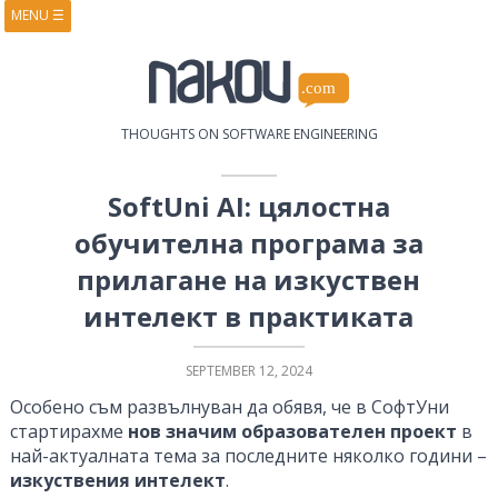
MENU
☰
HOME
ABOUT
BOOKS
COURSES
VIDEOS
PRESENTATIONS
THOUGHTS ON SOFTWARE ENGINEERING
RESEARCH
PUBLICATIONS
CONTACTS
RSS FEED
SoftUni AI: цялостна
обучителна програма за
прилагане на изкуствен
интелект в практиката
SEPTEMBER 12, 2024
Особено съм развълнуван да обявя, че в СофтУни
стартирахме
нов значим образователен проект
в
най-актуалната тема за последните няколко години –
изкуствения интелект
.