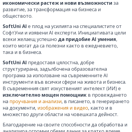
икономически растеж и нови възможности
за
развитие, за трансформация на бизнеса и
обществото.
SoftUni AI
е плод на усилията на специалистите от
СофтУни и изявени AI експерти. Инициативата цели
всеки желаещ успешно
да придобие AI умения
,
които могат да са полезни както в ежедневието,
така и в бизнеса.
SoftUni AI
предоставя цялостна, добре
структурирана, задълбочена образователна
програма за използване на съвременните AI
инструменти във всички сфери на живота и бизнеса.
В съвременния свят изкуственият интелект (ИИ) е
изключително мощен помощник
в провеждането
на
проучвания и анализи
, в писането, в генерирането
на документи,
изображения и видео
, както и в
множество други области на човешката дейност.
Благодарение на своите способности да обработва и
анализира огромни обеми данни за кратко време,