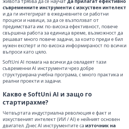
живота трябва да се научат
да прилагат ефективно
съвременните инструменти с изкуствен интелект
и да ги интегрират в ежедневните си работни
процеси и навици, за да се възползват от
предимствата им: по-висока ефективност, повече
свършена работа за единица време, възможност да
решават много повече задачи, за които преди е бил
нужен експерт и по-висока информираност по всички
въпроси като цяло.
SoftUni AI помага на всички да овладеят тази
съвременни AI инструменти чрез добре
структурирана учебна програма, с много практика и
реални проекти и задачи.
Какво е SoftUni AI и защо го
стартирахме?
Четвъртата индустриална революция е факт и
изкуственият интелект (ИИ / AI) е нейният основен
двигател. Днес AI инструментите са
източник на