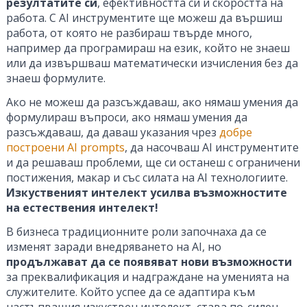
резултатите си
, ефективността си и скоростта на
работа. С AI инструментите ще можеш да вършиш
работа, от която не разбираш твърде много,
например да програмираш на език, който не знаеш
или да извършваш математически изчисления без да
знаеш формулите.
Ако не можеш да разсъждаваш, ако нямаш умения да
формулираш въпроси, ако нямаш умения да
разсъждаваш, да даваш указания чрез
добре
построени AI prompts
, да насочваш AI инструментите
и да решаваш проблеми, ще си останеш с ограничени
постижения, макар и със силата на AI технологиите.
Изкуственият интелект усилва възможностите
на естествения интелект!
В бизнеса традиционните роли започнаха да се
изменят заради внедряването на AI, но
продължават да се появяват нови възможности
за преквалификация и надграждане на уменията на
служителите. Който успее да се адаптира към