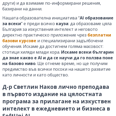
други) и да взимаме по-информирани решения,
базирани на данни.
Нашата образователна инициатива “
AI образование
за всеки
” е преди всичко
кауза
: да образоваме цяла
България за изкуствения интелект и неговото
директно практическо приложение чрез
безплатни
базови курсове
и специализирани задълбочени
обучения. Искаме да достигнем голяма масовост:
стотици хиляди млади хора.
Искаме всеки българин
да знае какво е AI и да се научи да го ползва поне
на базово ниво
. Ще отнеме време, но ще получим
предимство във всички посоки на нашето развитие
като личности и като общество.
Д-р Светлин Наков лично преподава
в първото издание на цялостната
програма за прилагане на изкуствен
интелект в ежедневието и бизнеса в
SoftUni AI