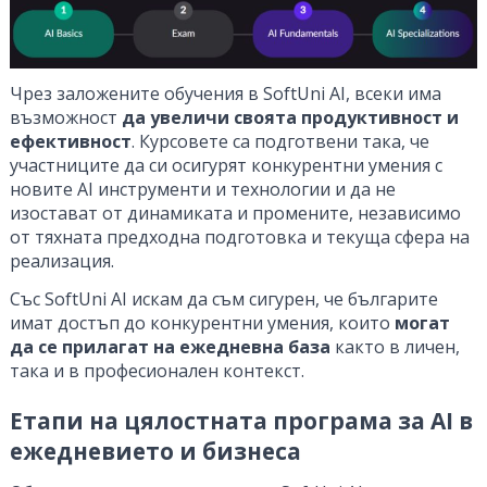
Чрез заложените обучения в SoftUni AI, всеки има
възможност
да увеличи своята продуктивност и
ефективност
. Курсовете са подготвени така, че
участниците да си осигурят конкурентни умения с
новите AI инструменти и технологии и да не
изостават от динамиката и промените, независимо
от тяхната предходна подготовка и текуща сфера на
реализация.
Със SoftUni AI искам да съм сигурен, че българите
имат достъп до конкурентни умения, които
могат
да се прилагат на ежедневна база
както в личен,
така и в професионален контекст.
Етапи на цялостната програма за AI в
ежедневието и бизнеса