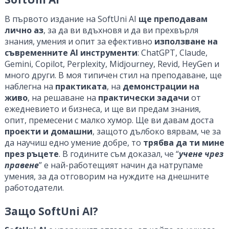
В първото издание на SoftUni AI
ще преподавам
лично аз
, за да ви вдъхновя и да ви прехвърля
знания, умения и опит за ефективно
използване на
съвременните AI инструменти
: ChatGPT, Claude,
Gemini, Copilot, Perplexity, Midjourney, Revid, HeyGen и
много други. В моя типичен стил на преподаване, ще
наблегна на
практиката
, на
демонстрации на
живо
, на решаване на
практически задачи
от
ежедневието и бизнеса, и ще ви предам знания,
опит, премесени с малко хумор. Ще ви давам доста
проекти и домашни
, защото дълбоко вярвам, че за
да научиш едно умение добре, то
трябва да ти мине
през ръцете
. В годините съм доказал, че “
учене чрез
правене
” е най-работещият начин да натрупаме
умения, за да отговорим на нуждите на днешните
работодатели.
Защо SoftUni AI?