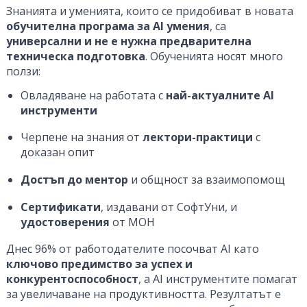
Знанията и уменията, които се придобиват в новата
обучителна програма за AI умения
, са
универсални и не е нужна предварителна
техническа подготовка
. Обученията носят много
ползи:
Овладяване на работата с
най-актуалните
AI
инструменти
Черпене на знания от
лектори-практици
с
доказан опит
Достъп до ментор
и общност за взаимопомощ
Сертификати
, издавани от СофтУни, и
удостоверения
от МОН
Днес 96% от работодателите посочват AI като
ключово предимство за успех и
конкурентоспособност
, а AI инструментите помагат
за увеличаване на продуктивността. Резултатът е