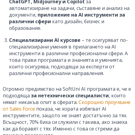
ChatGPT, Midjourney и Copilot
за
автоматизиране на задачи, съставяне и анализ на
документи,
приложение на AI инструменти за
различни сфери
като дизайн, бизнес и
образование.
Специализирани AI курсове
– те осигуряват по-
специализирани умения в прилагането на AI
инструменти в различни професионални сфери. А
това прави програмата и знанията и уменията,
които осигурява, подходящи за експерти от
различни професионални направления.
Огромно предимство на SoftUni AI програмата е, че е
подходяща
за нетехнически специалисти
, които
нямат никакъв опит в сферата.
Скорошно проучване
от Sales Force
показа, че хората избягват AI
инструментите, защото не знаят достатъчно за тях.
Всъщност, 70% биха си служили с такива, ако знаеха
как да боравят с тях. Именно с това се стреми да