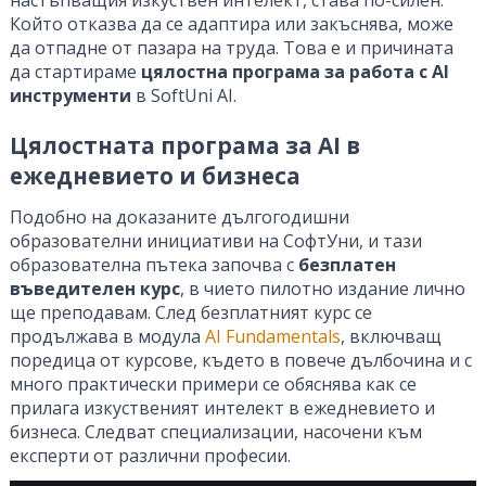
настъпващия изкуствен интелект, става по-силен.
Който отказва да се адаптира или закъснява, може
да отпадне от пазара на труда. Това е и причината
да стартираме
цялостна програма за работа с AI
инструменти
в SoftUni AI.
Цялостната програма за AI в
ежедневието и бизнеса
Подобно на доказаните дългогодишни
образователни инициативи на СофтУни, и тази
образователна пътека започва с
безплатен
въведителен курс
, в чието пилотно издание лично
ще преподавам. След безплатният курс се
продължава в модула
AI Fundamentals
, включващ
поредица от курсове, където в повече дълбочина и с
много практически примери се обяснява как се
прилага изкуственият интелект в ежедневието и
бизнеса. Следват специализации, насочени към
експерти от различни професии.