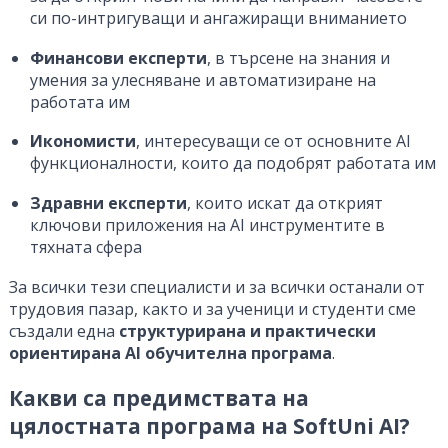
си по-интригуващи и ангажиращи вниманието
Финансови експерти
, в търсене на знания и
умения за улесняване и автоматизиране на
работата им
Икономисти
, интересуващи се от основните AI
функционалности, които да подобрят работата им
Здравни експерти
, които искат да открият
ключови приложения на AI инструментите в
тяхната сфера
За всички тези специалисти и за всички останали от
трудовия пазар, както и за ученици и студенти сме
създали една
структурирана и практически
ориентирана AI обучителна програма
.
Какви са предимствата на
цялостната програма на SoftUni AI?