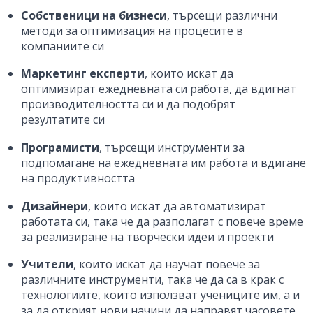
Собственици на бизнеси
, търсещи различни
методи за оптимизация на процесите в
компаниите си
Маркетинг експерти
, които искат да
оптимизират ежедневната си работа, да вдигнат
производителността си и да подобрят
резултатите си
Програмисти
, търсещи инструменти за
подпомагане на ежедневната им работа и вдигане
на продуктивността
Дизайнери
, които искат да автоматизират
работата си, така че да разполагат с повече време
за реализиране на творчески идеи и проекти
Учители
, които искат да научат повече за
различните инструменти, така че да са в крак с
технологиите, които използват учениците им, а и
за да открият нови начини да направят часовете