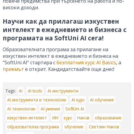
повече предимства при търсенето на работа и по-
високи доходи.
Научи как да прилагаш изкуствен
интелект в ежедневието и бизнеса с
програмата на SoftUni AI сега!
Образователната програма за прилагане на
изкуствен интелект в ежедневието и бизнеса на
“SoftUni AI” стартира с
безплатния курс AI Basics
, а
приемът
е открит. Кандидатствайте още днес!
Tags:
AI
AI tools
AI инструменти
AI инструменти и технологии
AI курс
AI обучение
AI технологии
AI умения
SoftUni AI
изкуствен интелект
ИИ
курс
Наков
образование
образователна програма
обучение
Светлин Наков