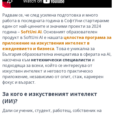
Радвам се, че след усилена подготовка и много
работа в последната година в СофтУни стартирахме
един от най-ценните и значими проекти за 2024
година –
SoftUni AI
. Основният образователен
продукт в SoftUni AI е нашата
цялостна програма за
приложение на изкуствения интелект в
ежедневието и бизнеса
. Това е уникална за
България образователна инициатива в сферата на AI,
насочена към
нетехнически специалисти
и
подходяща за всеки, който се интересува от
изкуствен интелект и неговото практическо
приложение, независимо от опит, стаж, кариерен
фокус и възраст.
За кого е изкуственият интелект
(ИИ)?
Дали си ученик, студент, работещ, собственик на