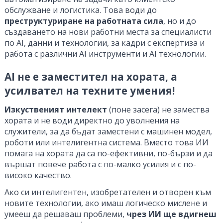
обслужване и логистика. Това води до
преструктуриране на работната сила
, но и до
създаването на нови работни места за специалисти
по AI, данни и технологии, за кадри с експертиза и
работа с различни AI инструменти и AI технологии.
AI не е заместител на хората, а
усилвател на техните умения!
Изкуственият интелект
(поне засега) не замества
хората и не води директно до уволнения на
служители, за да бъдат заместени с машинен модел,
роботи или интелигентна система. Вместо това ИИ
помага на хората да са по-ефективни, по-бързи и да
вършат повече работа с по-малко усилия и с по-
високо качество.
Ако си интелигентен, изобретателен и отворен към
новите технологии, ако имаш логическо мислене и
умееш да решаваш проблеми,
чрез ИИ ще вдигнеш