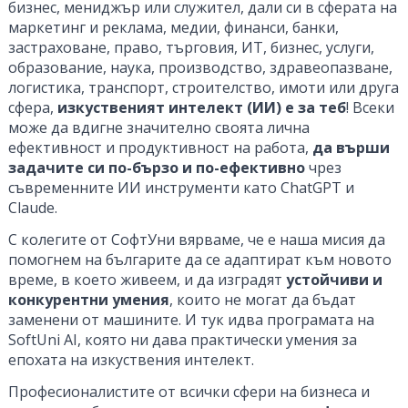
бизнес, мениджър или служител, дали си в сферата на
маркетинг и реклама, медии, финанси, банки,
застраховане, право, търговия, ИТ, бизнес, услуги,
образование, наука, производство, здравеопазване,
логистика, транспорт, строителство, имоти или друга
сфера,
изкуственият интелект (ИИ) е за теб
! Всеки
може да вдигне значително своята лична
ефективност и продуктивност на работа,
да върши
задачите си по-бързо и по-ефективно
чрез
съвременните ИИ инструменти като ChatGPT и
Claude.
С колегите от СофтУни вярваме, че е наша мисия да
помогнем на българите да се адаптират към новото
време, в което живеем, и да изградят
устойчиви и
конкурентни умения
, които не могат да бъдат
заменени от машините. И тук идва програмата на
SoftUni AI, която ни дава практически умения за
епохата на изкуствения интелект.
Професионалистите от всички сфери на бизнеса и