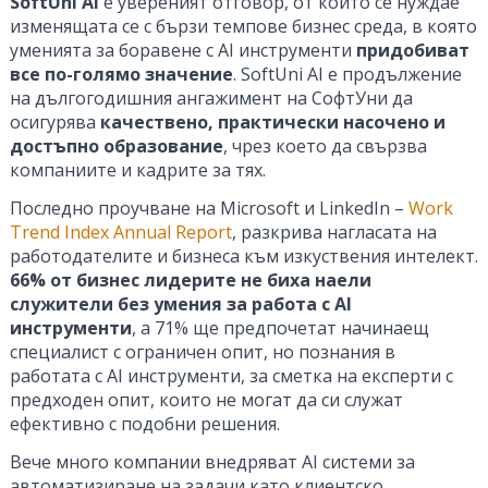
SoftUni AI
е увереният отговор, от който се нуждае
изменящата се с бързи темпове бизнес среда, в която
уменията за боравене с AI инструменти
придобиват
все по-голямо значение
. SoftUni AI е продължение
на дългогодишния ангажимент на СофтУни да
осигурява
качествено, практически насочено и
достъпно образование
, чрез което да свързва
компаниите и кадрите за тях.
Последно проучване на Microsoft и LinkedIn –
Work
Trend Index Annual Report
, разкрива нагласата на
работодателите и бизнеса към изкуствения интелект.
66% от бизнес лидерите не биха наели
служители без умения за работа с AI
инструменти
, а 71% ще предпочетат начинаещ
специалист с ограничен опит, но познания в
работата с AI инструменти, за сметка на експерти с
предходен опит, които не могат да си служат
ефективно с подобни решения.
Вече много компании внедряват AI системи за
автоматизиране на задачи като клиентско