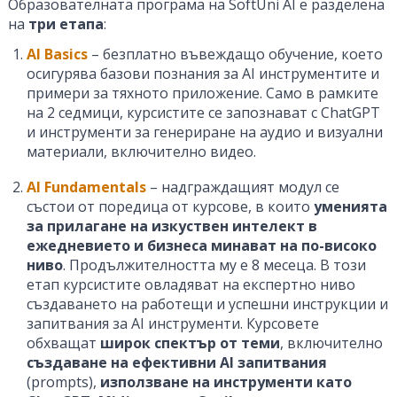
Образователната програма на SoftUni AI е разделена
на
три етапа
:
AI Basics
– безплатно въвеждащо обучение, което
осигурява базови познания за AI инструментите и
примери за тяхното приложение. Само в рамките
на 2 седмици, курсистите се запознават с ChatGPT
и инструменти за генериране на аудио и визуални
материали, включително видео.
AI Fundamentals
– надграждащият модул се
състои от поредица от курсове, в които
уменията
за прилагане на изкуствен интелект в
ежедневието и бизнеса минават на по-високо
ниво
. Продължителността му е 8 месеца. В този
етап курсистите овладяват на експертно ниво
създаването на работещи и успешни инструкции и
запитвания за AI инструменти. Курсовете
обхващат
широк спектър от теми
, включително
създаване на ефективни AI запитвания
(prompts),
използване на инструменти като