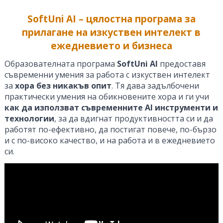
SoftUni AI – цялостна програма за
прилагане на изкуствен интелект в
ежедневието и бизнеса
Образователната програма
SoftUni AI
предоставя
съвременни умения за работа с изкуствен интелект
за
хора без никакъв опит
. Тя дава задълбочени
практически умения на обикновените хора и ги учи
как да използват съвременните AI инструменти и
технологии
, за да вдигнат продуктивността си и да
работят по-ефективно, да постигат повече, по-бързо
и с по-високо качество, и на работа и в ежедневието
си.