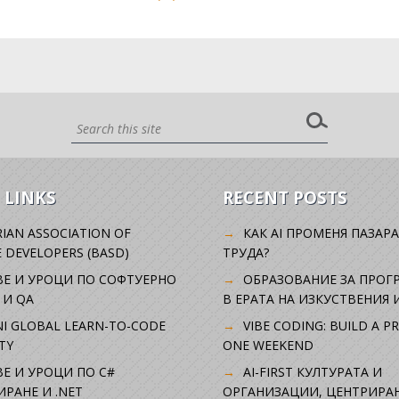
 LINKS
RECENT POSTS
IAN ASSOCIATION OF
КАК AI ПРОМЕНЯ ПАЗАРА
 DEVELOPERS (BASD)
ТРУДА?
ВЕ И УРОЦИ ПО СОФТУЕРНО
ОБРАЗОВАНИЕ ЗА ПРОГ
 И QA
В ЕРАТА НА ИЗКУСТВЕНИЯ 
I GLOBAL LEARN-TO-CODE
VIBE CODING: BUILD A P
TY
ONE WEEKEND
Е И УРОЦИ ПО C#
AI-FIRST КУЛТУРАТА И
РАНЕ И .NET
ОРГАНИЗАЦИИ, ЦЕНТРИРА