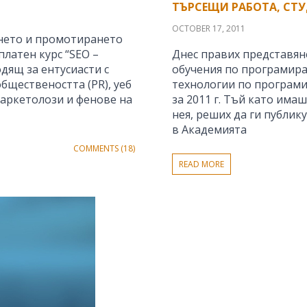
ТЪРСЕЩИ РАБОТА, СТУ
OCTOBER 17, 2011
ането и промотирането
платен курс “SEO –
Днес правих представян
дящ за ентусиасти с
обучения по програмира
бществеността (PR), уеб
технологии по програми
маркетолози и фенове на
за 2011 г. Тъй като има
нея, реших да ги публик
в Академията
COMMENTS (18)
READ MORE