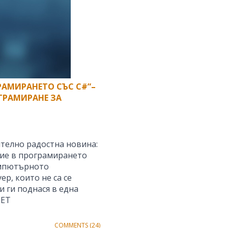
РАМИРАНЕТО СЪС C#”–
ГРАМИРАНЕ ЗА
телно радостна новина:
ние в програмирането
омпютърното
р, които не са се
 ги поднася в една
NET
COMMENTS (24)