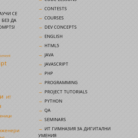
CONTESTS
НАУЧИ СЕ
COURSES
 БЕЗ ДА
OMPTS!
DEV CONCEPTS
ENGLISH
HTML5
JAVA
opment
ipt
JAVASCRIPT
PHP
i
PROGRAMMING
PROJECT TUTORIALS
и
ИТ
PYTHON
в
QA
ченици
SEMINARS
ИТ ГИМНАЗИЯ ЗА ДИГИТАЛНИ
инженери
УМЕНИЯ
рс