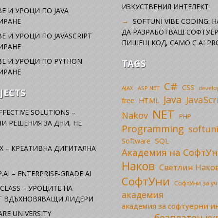
ИЗКУСТВЕНИЯ ИНТЕЛЕКТ
Е И УРОЦИ ПО JAVA
ИРАНЕ
SOFTUNI VIBE CODING: 
ДА РАЗРАБОТВАШ СОФТУЕР
Е И УРОЦИ ПО JAVASCRIPT
ПИШЕШ КОД, САМО С AI PR
ИРАНЕ
Е И УРОЦИ ПО PYTHON
TAGS
ИРАНЕ
C#
CSS
AJAX
ASP.NET
devel
JECTS
Java
JavaScr
free
HTML
NET
FFECTIVE SOLUTIONS –
Nakov
PHP
И РЕШЕНИЯ ЗА ДНИ, НЕ
Programming
softun
SQL
Software
X – КРЕАТИВНА ДИГИТАЛНА
Академия на СофтУн
Наков
Светлин Нако
.AI – ENTERPRISE-GRADE AI
СофтУни
СофтУни за у
CLASS – УРОЦИТЕ НА
академия
ОТ ВДЪХНОВЯВАЩИ ЛИДЕРИ
академия за софтуерни 
RE UNIVERSITY
безплатен ку