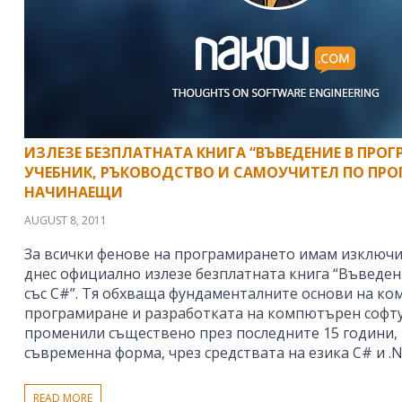
ИЗЛЕЗЕ БЕЗПЛАТНАТА КНИГА “ВЪВЕДЕНИЕ В ПРОГ
УЧЕБНИК, РЪКОВОДСТВО И САМОУЧИТЕЛ ПО ПРО
НАЧИНАЕЩИ
AUGUST 8, 2011
За всички фенове на програмирането имам изключи
днес официално излезе безплатната книга “Въведе
със C#”. Тя обхваща фундаменталните основи на к
програмиране и разработката на компютърен софтуе
променили съществено през последните 15 години, и
съвременна форма, чрез средствата на езика C# и .
READ MORE