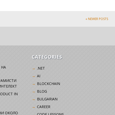
« NEWER POSTS
CATEGORIES
 НА
.NET
AI
РАМИСТИ
BLOCKCHAIN
ИНТЕЛЕКТ
BLOG
RODUCT IN
BULGARIAN
CAREER
НИ ОКОЛО
CODE LESSONS