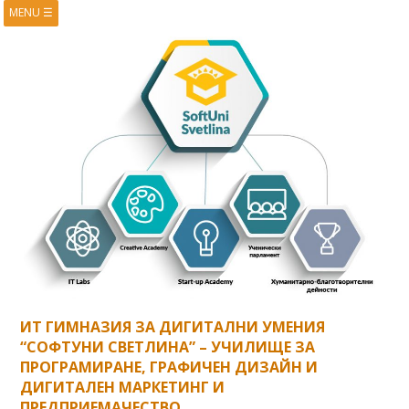
MENU
☰
HOME
ABOUT
BOOKS
COURSES
VIDEOS
PRESENTATIONS
RESEARCH
PUBLICATIONS
CONTACTS
RSS FEED
ИТ ГИМНАЗИЯ ЗА ДИГИТАЛНИ УМЕНИЯ
“СОФТУНИ СВЕТЛИНА” – УЧИЛИЩЕ ЗА
ПРОГРАМИРАНЕ, ГРАФИЧЕН ДИЗАЙН И
ДИГИТАЛЕН МАРКЕТИНГ И
ПРЕДПРИЕМАЧЕСТВО