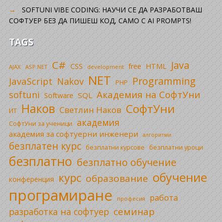
SOFTUNI VIBE CODING: НАУЧИ СЕ ДА РАЗРАБОТВАШ
СОФТУЕР БЕЗ ДА ПИШЕШ КОД, САМО С AI PROMPTS!
TAGS
C#
Java
CSS
free
HTML
AJAX
ASP.NET
development
NET
Programming
JavaScript
Nakov
PHP
Академия на СофтУни
softuni
SQL
Software
Наков
СофтУни
Светлин Наков
ИТ
академия
СофтУни за ученици
академия за софтуерни инженери
алгоритми
безплатен курс
безплатни уроци
безплатни курсове
безплатно
безплатно обучение
обучение
курс
образование
конференция
програмиране
работа
професия
семинар
разработка на софтуер