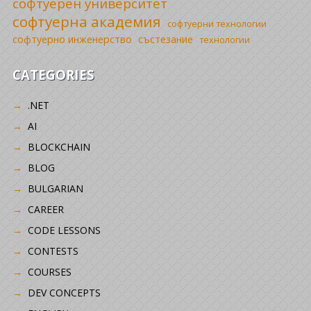
софтуерен университет
софтуерна академия
софтуерни технологии
софтуерно инженерство
състезание
технологии
CATEGORIES
.NET
AI
BLOCKCHAIN
BLOG
BULGARIAN
CAREER
CODE LESSONS
CONTESTS
COURSES
DEV CONCEPTS