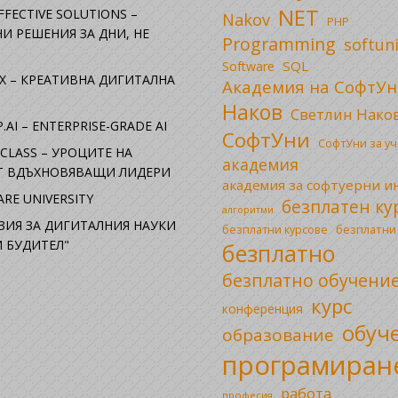
NET
FFECTIVE SOLUTIONS –
Nakov
PHP
И РЕШЕНИЯ ЗА ДНИ, НЕ
Programming
softun
SQL
Software
X – КРЕАТИВНА ДИГИТАЛНА
Академия на СофтУн
Наков
Светлин Нако
.AI – ENTERPRISE-GRADE AI
СофтУни
СофтУни за у
CLASS – УРОЦИТЕ НА
академия
ОТ ВДЪХНОВЯВАЩИ ЛИДЕРИ
академия за софтуерни 
RE UNIVERSITY
безплатен ку
алгоритми
ЗИЯ ЗА ДИГИТАЛНИЯ НАУКИ
безплатни
безплатни курсове
 БУДИТЕЛ"
безплатно
безплатно обучени
курс
конференция
обуч
образование
програмиран
работа
професия