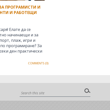
Р ЗА ПРОГРАМИСТИ И
ЕНТИ И РАБОТЕЩИ
аря! Елате да се
тно начинаещи и за
орт, плаж, игри и
 по програмиране? За
секи ден практически
COMMENTS (0)