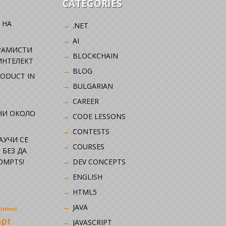
CATEGORIES
 НА
.NET
AI
РАМИСТИ
BLOCKCHAIN
ИНТЕЛЕКТ
BLOG
RODUCT IN
BULGARIAN
CAREER
НИ ОКОЛО
CODE LESSONS
CONTESTS
НАУЧИ СЕ
COURSES
 БЕЗ ДА
OMPTS!
DEV CONCEPTS
ENGLISH
HTML5
JAVA
opment
ipt
JAVASCRIPT