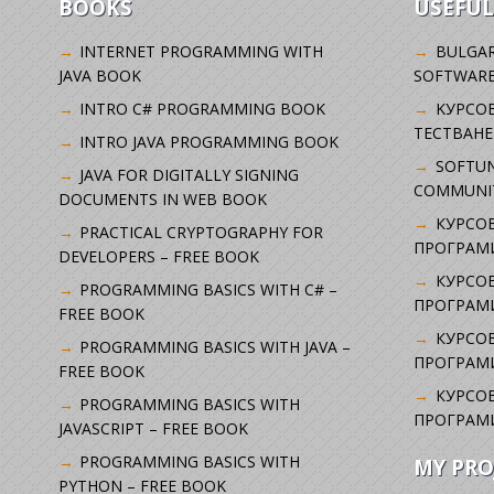
BOOKS
USEFUL
INTERNET PROGRAMMING WITH
BULGAR
JAVA BOOK
SOFTWARE
INTRO C# PROGRAMMING BOOK
KУРСО
ТЕСТВАНЕ
INTRO JAVA PROGRAMMING BOOK
SOFTUN
JAVA FOR DIGITALLY SIGNING
COMMUNI
DOCUMENTS IN WEB BOOK
КУРСОВ
PRACTICAL CRYPTOGRAPHY FOR
ПРОГРАМИ
DEVELOPERS – FREE BOOK
КУРСОВ
PROGRAMMING BASICS WITH C# –
ПРОГРАМ
FREE BOOK
КУРСОВ
PROGRAMMING BASICS WITH JAVA –
ПРОГРАМ
FREE BOOK
КУРСОВ
PROGRAMMING BASICS WITH
ПРОГРАМ
JAVASCRIPT – FREE BOOK
PROGRAMMING BASICS WITH
MY PRO
PYTHON – FREE BOOK