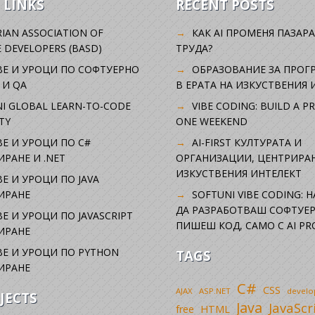
 LINKS
RECENT POSTS
IAN ASSOCIATION OF
КАК AI ПРОМЕНЯ ПАЗАРА
 DEVELOPERS (BASD)
ТРУДА?
ВЕ И УРОЦИ ПО СОФТУЕРНО
ОБРАЗОВАНИЕ ЗА ПРОГ
 И QA
В ЕРАТА НА ИЗКУСТВЕНИЯ 
I GLOBAL LEARN-TO-CODE
VIBE CODING: BUILD A P
TY
ONE WEEKEND
Е И УРОЦИ ПО C#
AI-FIRST КУЛТУРАТА И
РАНЕ И .NET
ОРГАНИЗАЦИИ, ЦЕНТРИРА
ИЗКУСТВЕНИЯ ИНТЕЛЕКТ
Е И УРОЦИ ПО JAVA
ИРАНЕ
SOFTUNI VIBE CODING: 
ДА РАЗРАБОТВАШ СОФТУЕР
Е И УРОЦИ ПО JAVASCRIPT
ПИШЕШ КОД, САМО С AI PR
ИРАНЕ
Е И УРОЦИ ПО PYTHON
TAGS
ИРАНЕ
C#
CSS
AJAX
ASP.NET
devel
JECTS
Java
JavaScr
free
HTML