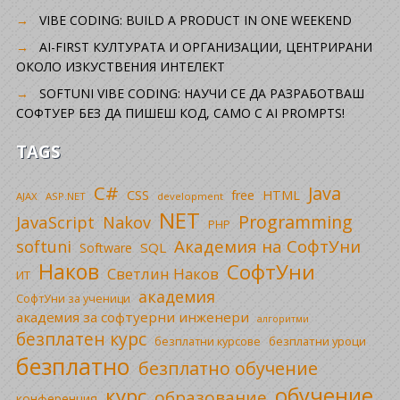
VIBE CODING: BUILD A PRODUCT IN ONE WEEKEND
AI-FIRST КУЛТУРАТА И ОРГАНИЗАЦИИ, ЦЕНТРИРАНИ
ОКОЛО ИЗКУСТВЕНИЯ ИНТЕЛЕКТ
SOFTUNI VIBE CODING: НАУЧИ СЕ ДА РАЗРАБОТВАШ
СОФТУЕР БЕЗ ДА ПИШЕШ КОД, САМО С AI PROMPTS!
TAGS
C#
Java
CSS
free
HTML
AJAX
ASP.NET
development
NET
Programming
JavaScript
Nakov
PHP
Академия на СофтУни
softuni
SQL
Software
Наков
СофтУни
Светлин Наков
ИТ
академия
СофтУни за ученици
академия за софтуерни инженери
алгоритми
безплатен курс
безплатни уроци
безплатни курсове
безплатно
безплатно обучение
обучение
курс
образование
конференция