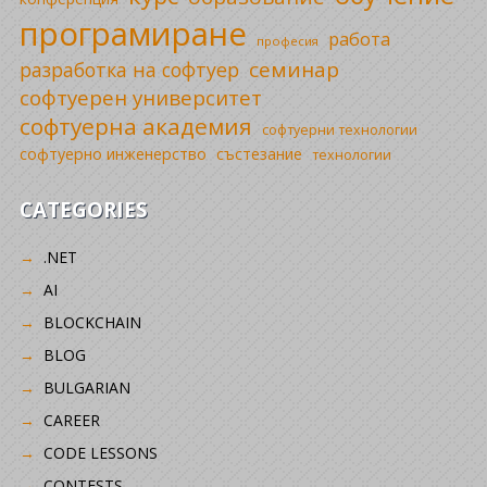
програмиране
работа
професия
семинар
разработка на софтуер
софтуерен университет
софтуерна академия
софтуерни технологии
софтуерно инженерство
състезание
технологии
CATEGORIES
.NET
AI
BLOCKCHAIN
BLOG
BULGARIAN
CAREER
CODE LESSONS
CONTESTS