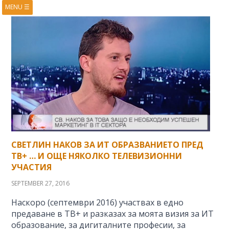
MENU
☰
HOME
ABOUT
BOOKS
COURSES
VIDEOS
PRESENTATIONS
RESEARCH
PUBLICATIONS
CONTACTS
RSS FEED
СВЕТЛИН НАКОВ ЗА ИТ ОБРАЗВАНИЕТО ПРЕД
ТВ+ … И ОЩЕ НЯКОЛКО ТЕЛЕВИЗИОННИ
УЧАСТИЯ
SEPTEMBER 27, 2016
Наскоро (септември 2016) участвах в едно
предаване в ТВ+ и разказах за моята визия за ИТ
образование, за дигиталните професии, за