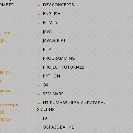
OMPTS!
DEV CONCEPTS
ENGLISH
HTML5
JAVA
opment
ipt
JAVASCRIPT
PHP
i
PROGRAMMING
PROJECT TUTORIALS
и
ИТ
PYTHON
в
QA
ченици
SEMINARS
ИТ ГИМНАЗИЯ ЗА ДИГИТАЛНИ
инженери
УМЕНИЯ
рс
НЛП
 уроци
ОБРАЗОВАНИЕ