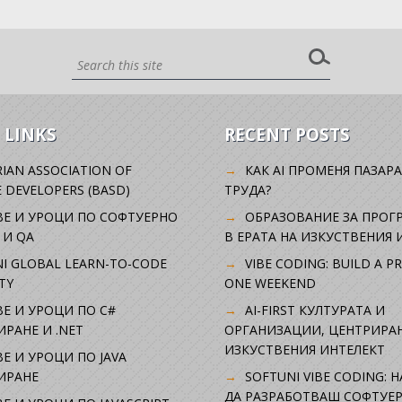
 LINKS
RECENT POSTS
IAN ASSOCIATION OF
КАК AI ПРОМЕНЯ ПАЗАРА
 DEVELOPERS (BASD)
ТРУДА?
ВЕ И УРОЦИ ПО СОФТУЕРНО
ОБРАЗОВАНИЕ ЗА ПРОГ
 И QA
В ЕРАТА НА ИЗКУСТВЕНИЯ 
I GLOBAL LEARN-TO-CODE
VIBE CODING: BUILD A P
TY
ONE WEEKEND
Е И УРОЦИ ПО C#
AI-FIRST КУЛТУРАТА И
РАНЕ И .NET
ОРГАНИЗАЦИИ, ЦЕНТРИРА
ИЗКУСТВЕНИЯ ИНТЕЛЕКТ
Е И УРОЦИ ПО JAVA
ИРАНЕ
SOFTUNI VIBE CODING: 
ДА РАЗРАБОТВАШ СОФТУЕР