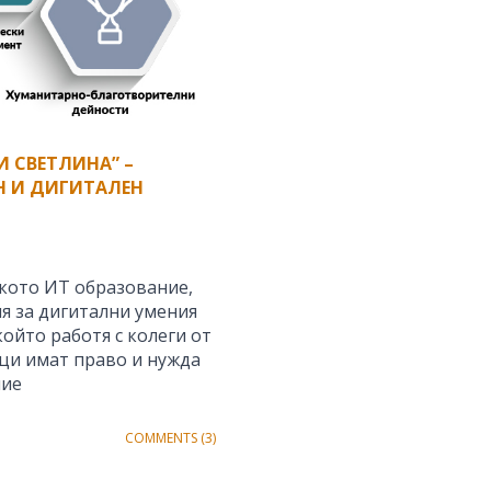
 СВЕТЛИНА” –
Н И ДИГИТАЛЕН
ското ИТ образование,
я за дигитални умения
който работя с колеги от
ци имат право и нужда
ние
COMMENTS (3)