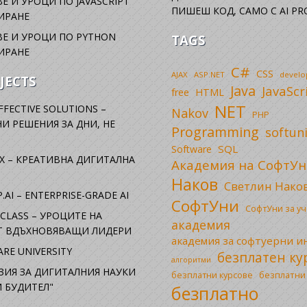
Е И УРОЦИ ПО JAVASCRIPT
ПИШЕШ КОД, САМО С AI PR
ИРАНЕ
Е И УРОЦИ ПО PYTHON
TAGS
ИРАНЕ
C#
CSS
AJAX
ASP.NET
devel
JECTS
Java
JavaScr
free
HTML
NET
FFECTIVE SOLUTIONS –
Nakov
PHP
И РЕШЕНИЯ ЗА ДНИ, НЕ
Programming
softun
SQL
Software
X – КРЕАТИВНА ДИГИТАЛНА
Академия на СофтУн
Наков
Светлин Нако
.AI – ENTERPRISE-GRADE AI
СофтУни
СофтУни за у
CLASS – УРОЦИТЕ НА
академия
ОТ ВДЪХНОВЯВАЩИ ЛИДЕРИ
академия за софтуерни 
RE UNIVERSITY
безплатен ку
алгоритми
ЗИЯ ЗА ДИГИТАЛНИЯ НАУКИ
безплатни
безплатни курсове
 БУДИТЕЛ"
безплатно