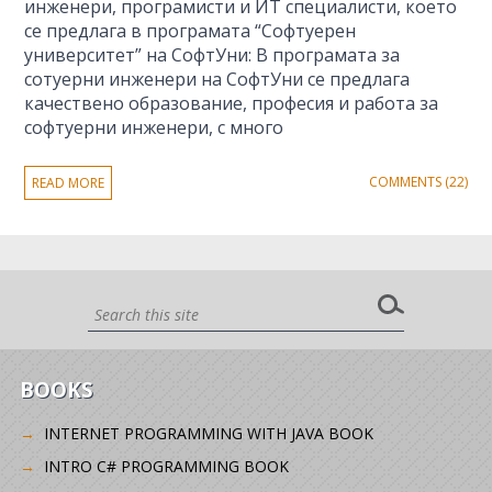
инженери, програмисти и ИТ специалисти, което
се предлага в програмата “Софтуерeн
университет” на СофтУни: В програмата за
сотуерни инженери на СофтУни се предлага
качествено образование, професия и работа за
софтуерни инженери, с много
COMMENTS (22)
READ MORE
BOOKS
INTERNET PROGRAMMING WITH JAVA BOOK
INTRO C# PROGRAMMING BOOK