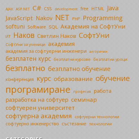
C#
Java
CSS
free
HTML
AJAX
ASP.NET
development
NET
Programming
JavaScript
Nakov
PHP
Академия на СофтУни
softuni
SQL
Software
Наков
СофтУни
Светлин Наков
ИТ
академия
СофтУни за ученици
академия за софтуерни инженери
алгоритми
безплатен курс
безплатни уроци
безплатни курсове
безплатно
безплатно обучение
обучение
курс
образование
конференция
програмиране
работа
професия
семинар
разработка на софтуер
софтуерен университет
софтуерна академия
софтуерни технологии
софтуерно инженерство
състезание
технологии