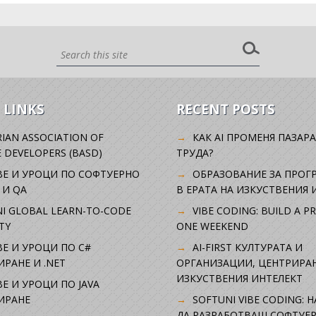
 LINKS
RECENT POSTS
IAN ASSOCIATION OF
КАК AI ПРОМЕНЯ ПАЗАРА
 DEVELOPERS (BASD)
ТРУДА?
ВЕ И УРОЦИ ПО СОФТУЕРНО
ОБРАЗОВАНИЕ ЗА ПРОГ
 И QA
В ЕРАТА НА ИЗКУСТВЕНИЯ 
I GLOBAL LEARN-TO-CODE
VIBE CODING: BUILD A P
TY
ONE WEEKEND
Е И УРОЦИ ПО C#
AI-FIRST КУЛТУРАТА И
РАНЕ И .NET
ОРГАНИЗАЦИИ, ЦЕНТРИРА
ИЗКУСТВЕНИЯ ИНТЕЛЕКТ
Е И УРОЦИ ПО JAVA
ИРАНЕ
SOFTUNI VIBE CODING: 
ДА РАЗРАБОТВАШ СОФТУЕР