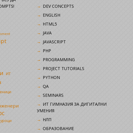
OMPTS!
DEV CONCEPTS
ENGLISH
HTML5
JAVA
opment
ipt
JAVASCRIPT
PHP
i
PROGRAMMING
PROJECT TUTORIALS
и
ИТ
PYTHON
в
QA
ченици
SEMINARS
ИТ ГИМНАЗИЯ ЗА ДИГИТАЛНИ
инженери
УМЕНИЯ
рс
НЛП
 уроци
ОБРАЗОВАНИЕ