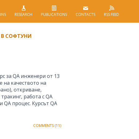
ONS
RESEARCH
PUBLICATIONS
CONTACTS
RSS FEED
И В СОФТУНИ
рс за QA инженери от 13
не на качеството на
ано), откриване,
 тракинг, работа с QA
и QA процес. Курсът QA
COMMENTS (11)