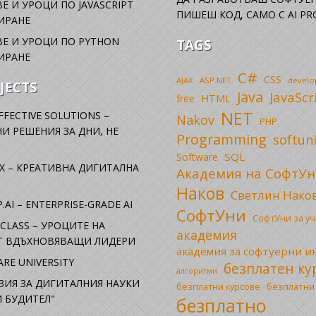
Е И УРОЦИ ПО JAVASCRIPT
ПИШЕШ КОД, САМО С AI PR
ИРАНЕ
Е И УРОЦИ ПО PYTHON
TAGS
ИРАНЕ
C#
CSS
AJAX
ASP.NET
devel
JECTS
Java
JavaScr
free
HTML
NET
FFECTIVE SOLUTIONS –
Nakov
PHP
И РЕШЕНИЯ ЗА ДНИ, НЕ
Programming
softun
SQL
Software
X – КРЕАТИВНА ДИГИТАЛНА
Академия на СофтУн
Наков
Светлин Нако
.AI – ENTERPRISE-GRADE AI
СофтУни
СофтУни за у
CLASS – УРОЦИТЕ НА
академия
ОТ ВДЪХНОВЯВАЩИ ЛИДЕРИ
академия за софтуерни 
RE UNIVERSITY
безплатен ку
алгоритми
ЗИЯ ЗА ДИГИТАЛНИЯ НАУКИ
безплатни
безплатни курсове
 БУДИТЕЛ"
безплатно