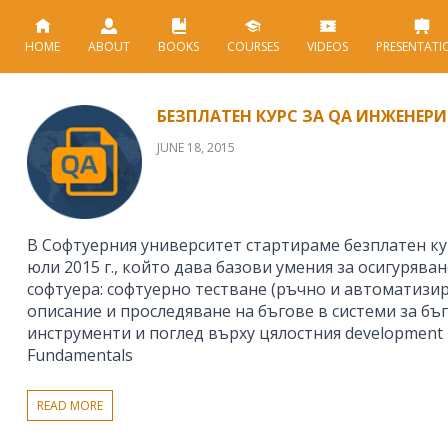
HOME
ABOUT
BOOKS
COURSES
VIDEOS
PRESENTATI
БЕЗПЛАТЕН КУРС ЗА QA ИНЖЕНЕР
JUNE 18, 2015
В Софтуерния университет стартираме безплатен ку
юли 2015 г., който дава базови умения за осигурява
софтуера: софтуерно тестване (ръчно и автоматизир
описание и проследяване на бъгове в системи за бъг
инструменти и поглед върху цялостния development 
Fundamentals
READ MORE