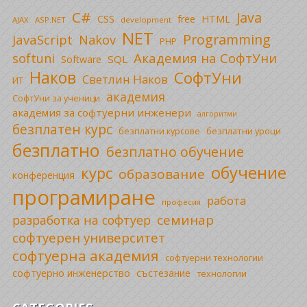
C#
Java
CSS
free
HTML
AJAX
ASP.NET
development
NET
Programming
JavaScript
Nakov
PHP
Академия на СофтУни
softuni
SQL
Software
Наков
СофтУни
Светлин Наков
ИТ
академия
СофтУни за ученици
академия за софтуерни инженери
алгоритми
безплатен курс
безплатни уроци
безплатни курсове
безплатно
безплатно обучение
обучение
курс
образование
конференция
програмиране
работа
професия
семинар
разработка на софтуер
софтуерен университет
софтуерна академия
софтуерни технологии
софтуерно инженерство
състезание
технологии