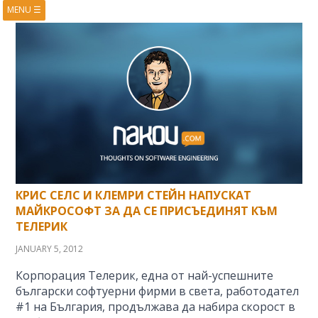
MENU
☰
HOME
ABOUT
BOOKS
COURSES
VIDEOS
PRESENTATIONS
RESEARCH
PUBLICATIONS
CONTACTS
RSS FEED
КРИС СЕЛС И КЛЕМРИ СТЕЙН НАПУСКАТ
МАЙКРОСОФТ ЗА ДА СЕ ПРИСЪЕДИНЯТ КЪМ
ТЕЛЕРИК
JANUARY 5, 2012
Корпорация Телерик, една от най-успешните
български софтуерни фирми в света, работодател
#1 на България, продължава да набира скорост в