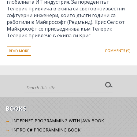
глобалната ИТ индустрия. За пореден път
Телерик привлича в екипа си световноизвестни
софтуерни инженери, които дълги години са
работили в Майкрософт (Редмънд). Крис Селс от
Майкрософт се присъединява към Телерик
Телерик привлече в екипа си Крис
COMMENTS (9)
READ MORE
BOOKS
INTERNET PROGRAMMING WITH JAVA BOOK
INTRO C# PROGRAMMING BOOK