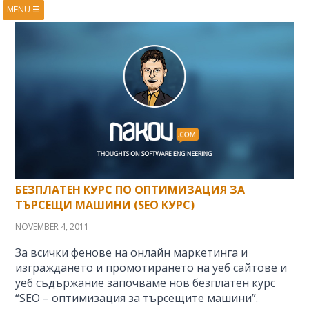
MENU
☰
HOME
ABOUT
BOOKS
COURSES
VIDEOS
PRESENTATIONS
RESEARCH
PUBLICATIONS
CONTACTS
RSS FEED
БЕЗПЛАТЕН КУРС ПО ОПТИМИЗАЦИЯ ЗА
ТЪРСЕЩИ МАШИНИ (SEO КУРС)
NOVEMBER 4, 2011
За всички фенове на онлайн маркетинга и
изграждането и промотирането на уеб сайтове и
уеб съдържание започваме нов безплатен курс
“SEO – оптимизация за търсещите машини”.