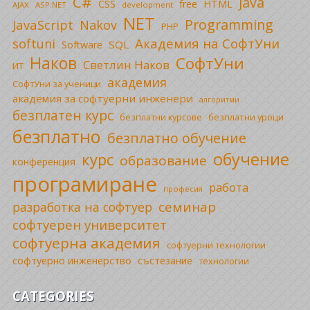
C#
Java
CSS
free
HTML
AJAX
ASP.NET
development
NET
Programming
JavaScript
Nakov
PHP
Академия на СофтУни
softuni
SQL
Software
Наков
СофтУни
Светлин Наков
ИТ
академия
СофтУни за ученици
академия за софтуерни инженери
алгоритми
безплатен курс
безплатни уроци
безплатни курсове
безплатно
безплатно обучение
обучение
курс
образование
конференция
програмиране
работа
професия
семинар
разработка на софтуер
софтуерен университет
софтуерна академия
софтуерни технологии
софтуерно инженерство
състезание
технологии
CATEGORIES