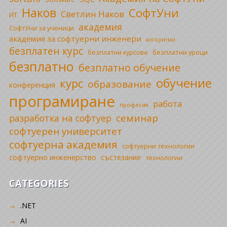
Наков
СофтУни
Светлин Наков
ИТ
академия
СофтУни за ученици
академия за софтуерни инженери
алгоритми
безплатен курс
безплатни уроци
безплатни курсове
безплатно
безплатно обучение
обучение
курс
образование
конференция
програмиране
работа
професия
семинар
разработка на софтуер
софтуерен университет
софтуерна академия
софтуерни технологии
софтуерно инженерство
състезание
технологии
CATEGORIES
.NET
AI