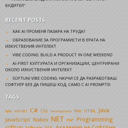
БУДИТЕЛ"
RECENT POSTS
КАК AI ПРОМЕНЯ ПАЗАРА НА ТРУДА?
ОБРАЗОВАНИЕ ЗА ПРОГРАМИСТИ В ЕРАТА НА
ИЗКУСТВЕНИЯ ИНТЕЛЕКТ
VIBE CODING: BUILD A PRODUCT IN ONE WEEKEND
AI-FIRST КУЛТУРАТА И ОРГАНИЗАЦИИ, ЦЕНТРИРАНИ
ОКОЛО ИЗКУСТВЕНИЯ ИНТЕЛЕКТ
SOFTUNI VIBE CODING: НАУЧИ СЕ ДА РАЗРАБОТВАШ
СОФТУЕР БЕЗ ДА ПИШЕШ КОД, САМО С AI PROMPTS!
TAGS
C#
Java
CSS
free
HTML
AJAX
ASP.NET
development
NET
Programming
JavaScript
Nakov
PHP
Академия на СофтУни
softuni
SQL
Software