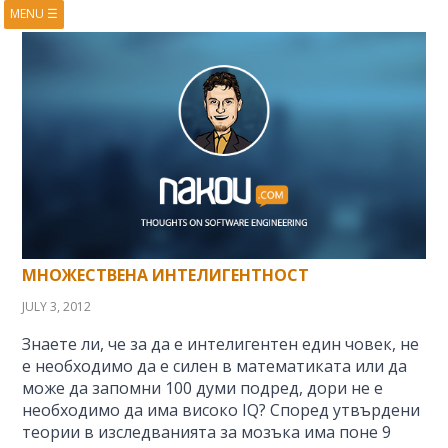
MENU
☰
HOME
ABOUT
BOOKS
COURSES
VIDEOS
PRESENTATIONS
RESEARCH
PUBLICATIONS
CONTACTS
RSS FEED
МНОЖЕСТВЕНА ИНТЕЛИГЕНТНОСТ
JULY 3, 2012
Знаете ли, че за да е интелигентен един човек, не
е необходимо да е силен в математиката или да
може да запомни 100 думи подред, дори не е
необходимо да има високо IQ? Според утвърдени
теории в изследванията за мозъка има поне 9