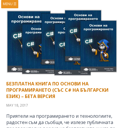
MENU
☰
HOME
ABOUT
BOOKS
COURSES
VIDEOS
PRESENTATIONS
RESEARCH
PUBLICATIONS
CONTACTS
RSS FEED
БЕЗПЛАТНА КНИГА ПО ОСНОВИ НА
ПРОГРАМИРАНЕТО (СЪС C# НА БЪЛГАРСКИ
ЕЗИК) – БЕТА ВЕРСИЯ
MAY 18, 2017
Приятели на програмирането и технологиите,
радостен съм да съобщя, че излезе публичната