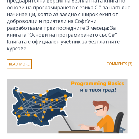
предварителна версия на безплатната книга по
основи на програмирането с езика C# за напълно
начинаещи, която аз заедно с широк екип от
доброволци и приятели на СофтУни
разработваме през последните 3 месеца: За
книгата “Основи на програмирането със C#”
Книгата е официален учебник за безплатните
курсове
COMMENTS (3)
READ MORE