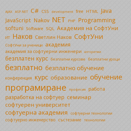
C#
Java
CSS
free
HTML
AJAX
ASP.NET
development
NET
Programming
JavaScript
Nakov
PHP
Академия на СофтУни
softuni
SQL
Software
Наков
СофтУни
Светлин Наков
ИТ
академия
СофтУни за ученици
академия за софтуерни инженери
алгоритми
безплатен курс
безплатни уроци
безплатни курсове
безплатно
безплатно обучение
обучение
курс
образование
конференция
програмиране
работа
професия
семинар
разработка на софтуер
софтуерен университет
софтуерна академия
софтуерни технологии
софтуерно инженерство
състезание
технологии