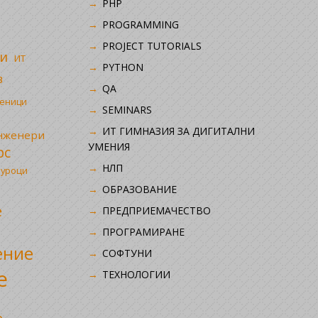
PHP
i
PROGRAMMING
PROJECT TUTORIALS
и
ИТ
PYTHON
в
QA
ченици
SEMINARS
ИТ ГИМНАЗИЯ ЗА ДИГИТАЛНИ
инженери
УМЕНИЯ
рс
НЛП
 уроци
ОБРАЗОВАНИЕ
е
ПРЕДПРИЕМАЧЕСТВО
ПРОГРАМИРАНЕ
ение
СОФТУНИ
е
ТЕХНОЛОГИИ
р