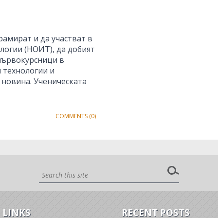
рамират и да участват в
огии (НОИТ), да добият
 първокурсници в
 технологии и
 новина. Ученическата
COMMENTS (0)
 LINKS
RECENT POSTS