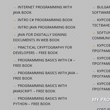
INTERNET PROGRAMMING WITH
BULGAR
JAVA BOOK
SOFTWARE
INTRO C# PROGRAMMING BOOK
KУРСО
ТЕСТВАНЕ
INTRO JAVA PROGRAMMING BOOK
SOFTUN
JAVA FOR DIGITALLY SIGNING
COMMUNI
DOCUMENTS IN WEB BOOK
КУРСОВ
PRACTICAL CRYPTOGRAPHY FOR
ПРОГРАМИ
DEVELOPERS – FREE BOOK
КУРСОВ
PROGRAMMING BASICS WITH C# –
ПРОГРАМ
FREE BOOK
КУРСОВ
PROGRAMMING BASICS WITH JAVA –
ПРОГРАМ
FREE BOOK
КУРСОВ
PROGRAMMING BASICS WITH
ПРОГРАМ
JAVASCRIPT – FREE BOOK
PROGRAMMING BASICS WITH
MY PRO
PYTHON – FREE BOOK
COST-E