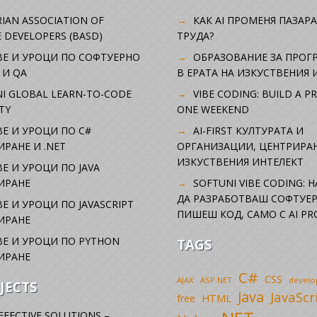
IAN ASSOCIATION OF
КАК AI ПРОМЕНЯ ПАЗАРА
 DEVELOPERS (BASD)
ТРУДА?
ВЕ И УРОЦИ ПО СОФТУЕРНО
ОБРАЗОВАНИЕ ЗА ПРОГ
 И QA
В ЕРАТА НА ИЗКУСТВЕНИЯ 
I GLOBAL LEARN-TO-CODE
VIBE CODING: BUILD A P
TY
ONE WEEKEND
Е И УРОЦИ ПО C#
AI-FIRST КУЛТУРАТА И
РАНЕ И .NET
ОРГАНИЗАЦИИ, ЦЕНТРИРА
ИЗКУСТВЕНИЯ ИНТЕЛЕКТ
Е И УРОЦИ ПО JAVA
ИРАНЕ
SOFTUNI VIBE CODING: 
ДА РАЗРАБОТВАШ СОФТУЕР
Е И УРОЦИ ПО JAVASCRIPT
ПИШЕШ КОД, САМО С AI PR
ИРАНЕ
Е И УРОЦИ ПО PYTHON
TAGS
ИРАНЕ
C#
CSS
AJAX
ASP.NET
devel
JECTS
Java
JavaScr
free
HTML
FFECTIVE SOLUTIONS –