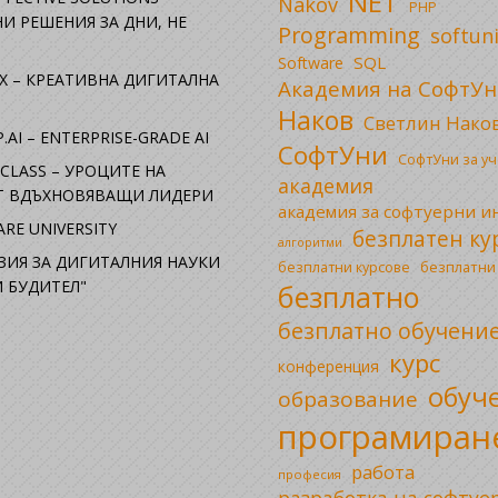
NET
Nakov
PHP
И РЕШЕНИЯ ЗА ДНИ, НЕ
Programming
softun
SQL
Software
X – КРЕАТИВНА ДИГИТАЛНА
Академия на СофтУн
Наков
Светлин Нако
.AI – ENTERPRISE-GRADE AI
СофтУни
СофтУни за у
CLASS – УРОЦИТЕ НА
академия
ОТ ВДЪХНОВЯВАЩИ ЛИДЕРИ
академия за софтуерни 
RE UNIVERSITY
безплатен ку
алгоритми
ЗИЯ ЗА ДИГИТАЛНИЯ НАУКИ
безплатни
безплатни курсове
 БУДИТЕЛ"
безплатно
безплатно обучени
курс
конференция
обуч
образование
програмиран
работа
професия
разработка на софтуе