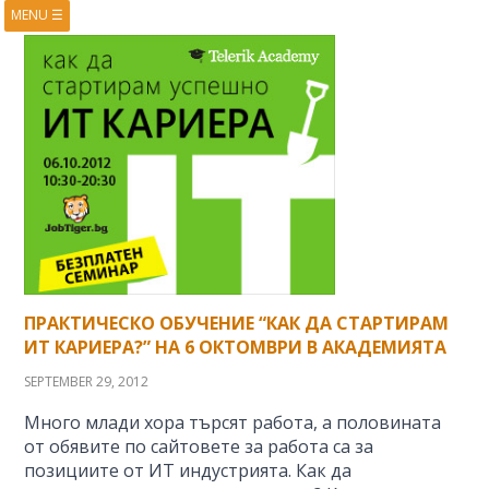
MENU
☰
HOME
ABOUT
BOOKS
COURSES
VIDEOS
PRESENTATIONS
RESEARCH
PUBLICATIONS
CONTACTS
RSS FEED
ПРАКТИЧЕСКО ОБУЧЕНИЕ “КАК ДА СТАРТИРАМ
ИТ КАРИЕРА?” НА 6 ОКТОМВРИ В АКАДЕМИЯТА
SEPTEMBER 29, 2012
Много млади хора търсят работа, а половината
от обявите по сайтовете за работа са за
позициите от ИТ индустрията. Как да