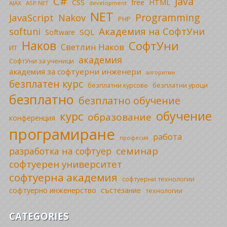
C#
Java
CSS
free
HTML
AJAX
ASP.NET
development
NET
Programming
JavaScript
Nakov
PHP
Академия на СофтУни
softuni
SQL
Software
Наков
СофтУни
Светлин Наков
ИТ
академия
СофтУни за ученици
академия за софтуерни инженери
алгоритми
безплатен курс
безплатни уроци
безплатни курсове
безплатно
безплатно обучение
обучение
курс
образование
конференция
програмиране
работа
професия
семинар
разработка на софтуер
софтуерен университет
софтуерна академия
софтуерни технологии
софтуерно инженерство
състезание
технологии
CATEGORIES