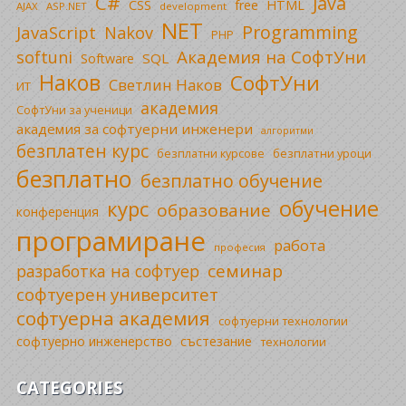
C#
Java
CSS
free
HTML
AJAX
ASP.NET
development
NET
Programming
JavaScript
Nakov
PHP
Академия на СофтУни
softuni
SQL
Software
Наков
СофтУни
Светлин Наков
ИТ
академия
СофтУни за ученици
академия за софтуерни инженери
алгоритми
безплатен курс
безплатни уроци
безплатни курсове
безплатно
безплатно обучение
обучение
курс
образование
конференция
програмиране
работа
професия
семинар
разработка на софтуер
софтуерен университет
софтуерна академия
софтуерни технологии
софтуерно инженерство
състезание
технологии
CATEGORIES