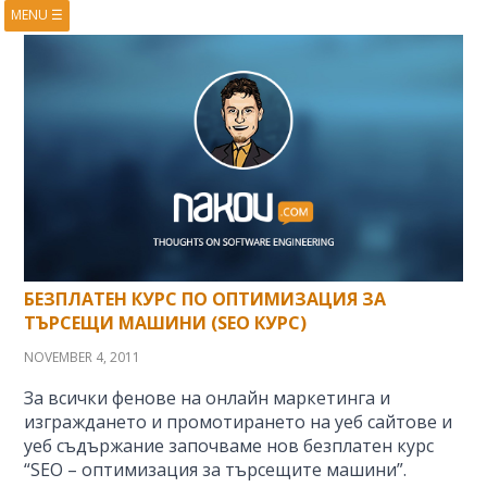
MENU
☰
HOME
ABOUT
BOOKS
COURSES
VIDEOS
PRESENTATIONS
RESEARCH
PUBLICATIONS
CONTACTS
RSS FEED
БЕЗПЛАТЕН КУРС ПО ОПТИМИЗАЦИЯ ЗА
ТЪРСЕЩИ МАШИНИ (SEO КУРС)
NOVEMBER 4, 2011
За всички фенове на онлайн маркетинга и
изграждането и промотирането на уеб сайтове и
уеб съдържание започваме нов безплатен курс
“SEO – оптимизация за търсещите машини”.