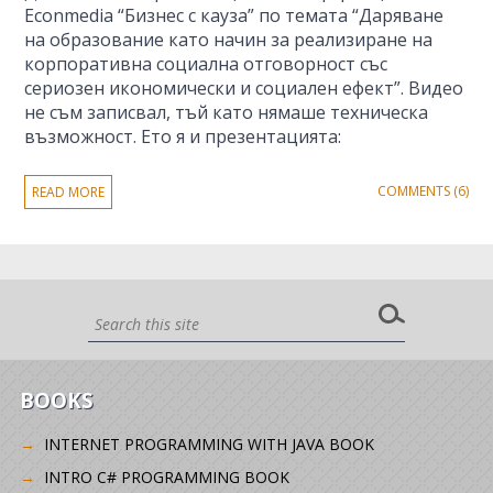
Econmedia “Бизнес с кауза” по темата “Даряване
на образование като начин за реализиране на
корпоративна социална отговорност със
сериозен икономически и социален ефект”. Видео
не съм записвал, тъй като нямаше техническа
възможност. Ето я и презентацията:
COMMENTS (6)
READ MORE
BOOKS
INTERNET PROGRAMMING WITH JAVA BOOK
INTRO C# PROGRAMMING BOOK