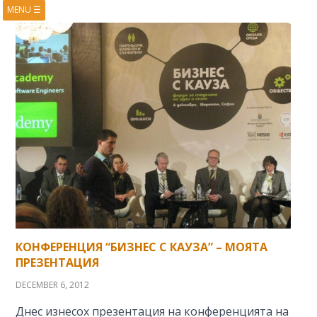
MENU
☰
HOME
ABOUT
BOOKS
COURSES
VIDEOS
PRESENTATIONS
RESEARCH
PUBLICATIONS
CONTACTS
RSS FEED
КОНФЕРЕНЦИЯ “БИЗНЕС С КАУЗА” – МОЯТА
ПРЕЗЕНТАЦИЯ
DECEMBER 6, 2012
Днес изнесох презентация на конференцията на