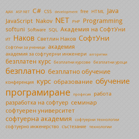
C#
Java
CSS
free
HTML
AJAX
ASP.NET
development
NET
Programming
JavaScript
Nakov
PHP
Академия на СофтУни
softuni
SQL
Software
Наков
СофтУни
Светлин Наков
ИТ
академия
СофтУни за ученици
академия за софтуерни инженери
алгоритми
безплатен курс
безплатни уроци
безплатни курсове
безплатно
безплатно обучение
обучение
курс
образование
конференция
програмиране
работа
професия
семинар
разработка на софтуер
софтуерен университет
софтуерна академия
софтуерни технологии
софтуерно инженерство
състезание
технологии