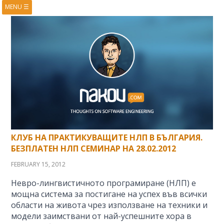
MENU
☰
HOME
ABOUT
BOOKS
COURSES
VIDEOS
PRESENTATIONS
RESEARCH
PUBLICATIONS
CONTACTS
RSS FEED
КЛУБ НА ПРАКТИКУВАЩИТЕ НЛП В БЪЛГАРИЯ.
БЕЗПЛАТЕН НЛП СЕМИНАР НА 28.02.2012
FEBRUARY 15, 2012
Невро-лингвистичното програмиране (НЛП) е
мощна система за постигане на успех във всички
области на живота чрез използване на техники и
модели заимствани от най-успешните хора в