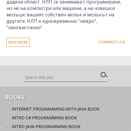
дадена област. НЛП се занимава с програмиране,
но не на компютри или машини, а на човешки
мозъци: вашият собствен мозък и мозъкът на
другите. НЛП е едновременно “невро”,
“лингвистично”
COMMENTS (10)
READ MORE
BOOKS
INTERNET PROGRAMMING WITH JAVA BOOK
INTRO C# PROGRAMMING BOOK
INTRO JAVA PROGRAMMING BOOK