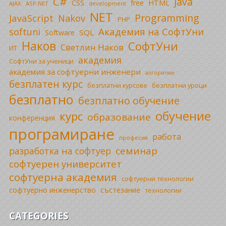
C#
Java
CSS
free
HTML
AJAX
ASP.NET
development
NET
Programming
JavaScript
Nakov
PHP
Академия на СофтУни
softuni
SQL
Software
Наков
СофтУни
Светлин Наков
ИТ
академия
СофтУни за ученици
академия за софтуерни инженери
алгоритми
безплатен курс
безплатни уроци
безплатни курсове
безплатно
безплатно обучение
обучение
курс
образование
конференция
програмиране
работа
професия
семинар
разработка на софтуер
софтуерен университет
софтуерна академия
софтуерни технологии
софтуерно инженерство
състезание
технологии
CATEGORIES