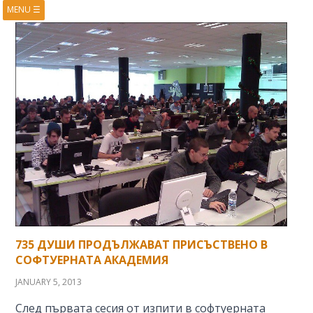
MENU
☰
HOME
ABOUT
BOOKS
COURSES
VIDEOS
PRESENTATIONS
RESEARCH
PUBLICATIONS
CONTACTS
RSS FEED
735 ДУШИ ПРОДЪЛЖАВАТ ПРИСЪСТВЕНО В
СОФТУЕРНАТА АКАДЕМИЯ
JANUARY 5, 2013
След първата сесия от изпити в софтуерната