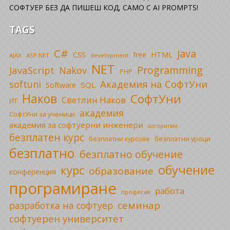
СОФТУЕР БЕЗ ДА ПИШЕШ КОД, САМО С AI PROMPTS!
TAGS
C#
Java
CSS
free
HTML
AJAX
ASP.NET
development
NET
Programming
JavaScript
Nakov
PHP
Академия на СофтУни
softuni
SQL
Software
Наков
СофтУни
Светлин Наков
ИТ
академия
СофтУни за ученици
академия за софтуерни инженери
алгоритми
безплатен курс
безплатни уроци
безплатни курсове
безплатно
безплатно обучение
обучение
курс
образование
конференция
програмиране
работа
професия
семинар
разработка на софтуер
софтуерен университет