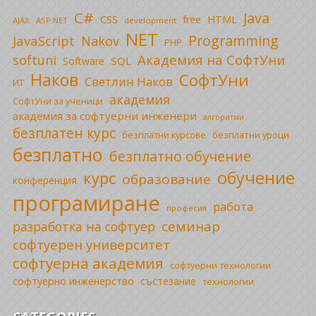
C#
Java
CSS
free
HTML
AJAX
ASP.NET
development
NET
Programming
JavaScript
Nakov
PHP
Академия на СофтУни
softuni
SQL
Software
Наков
СофтУни
Светлин Наков
ИТ
академия
СофтУни за ученици
академия за софтуерни инженери
алгоритми
безплатен курс
безплатни уроци
безплатни курсове
безплатно
безплатно обучение
обучение
курс
образование
конференция
програмиране
работа
професия
семинар
разработка на софтуер
софтуерен университет
софтуерна академия
софтуерни технологии
софтуерно инженерство
състезание
технологии