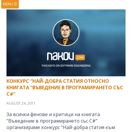
MENU
☰
HOME
ABOUT
BOOKS
COURSES
VIDEOS
PRESENTATIONS
RESEARCH
PUBLICATIONS
CONTACTS
RSS FEED
КОНКУРС “НАЙ-ДОБРА СТАТИЯ ОТНОСНО
КНИГАТА “ВЪВЕДЕНИЕ В ПРОГРАМИРАНЕТО СЪС
C#”
AUGUST 24, 2011
За всички фенове и критици на книгата
“Въведение в програмирането със C#”
организираме конкурс “Най-добра статия към