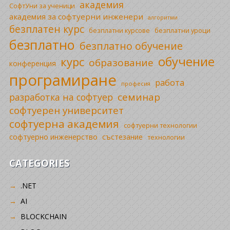
академия
СофтУни за ученици
академия за софтуерни инженери
алгоритми
безплатен курс
безплатни уроци
безплатни курсове
безплатно
безплатно обучение
обучение
курс
образование
конференция
програмиране
работа
професия
семинар
разработка на софтуер
софтуерен университет
софтуерна академия
софтуерни технологии
софтуерно инженерство
състезание
технологии
CATEGORIES
.NET
AI
BLOCKCHAIN