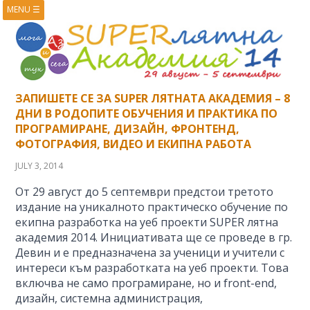
MENU
☰
HOME
ABOUT
BOOKS
COURSES
VIDEOS
PRESENTATIONS
RESEARCH
PUBLICATIONS
ЗАПИШЕТЕ СЕ ЗА SUPER ЛЯТНАТА АКАДЕМИЯ – 8
CONTACTS
RSS FEED
ДНИ В РОДОПИТЕ ОБУЧЕНИЯ И ПРАКТИКА ПО
ПРОГРАМИРАНЕ, ДИЗАЙН, ФРОНТЕНД,
ФОТОГРАФИЯ, ВИДЕО И ЕКИПНА РАБОТА
JULY 3, 2014
От 29 август до 5 септември предстои третото
издание на уникалното практическо обучение по
екипна разработка на уеб проекти SUPER лятна
академия 2014. Инициативата ще се проведе в гр.
Девин и е предназначена за ученици и учители с
интереси към разработката на уеб проекти. Това
включва не само програмиране, но и front-end,
дизайн, системна администрация,