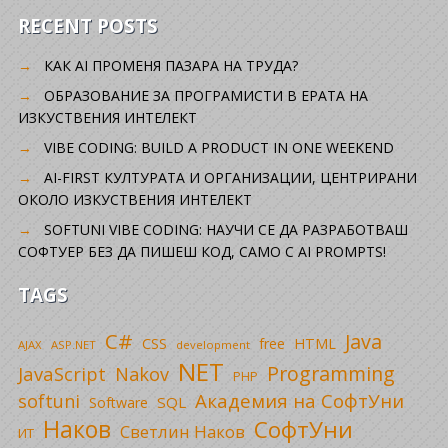
RECENT POSTS
КАК AI ПРОМЕНЯ ПАЗАРА НА ТРУДА?
ОБРАЗОВАНИЕ ЗА ПРОГРАМИСТИ В ЕРАТА НА
ИЗКУСТВЕНИЯ ИНТЕЛЕКТ
VIBE CODING: BUILD A PRODUCT IN ONE WEEKEND
AI-FIRST КУЛТУРАТА И ОРГАНИЗАЦИИ, ЦЕНТРИРАНИ
ОКОЛО ИЗКУСТВЕНИЯ ИНТЕЛЕКТ
SOFTUNI VIBE CODING: НАУЧИ СЕ ДА РАЗРАБОТВАШ
СОФТУЕР БЕЗ ДА ПИШЕШ КОД, САМО С AI PROMPTS!
TAGS
C#
Java
CSS
free
HTML
AJAX
ASP.NET
development
NET
Programming
JavaScript
Nakov
PHP
Академия на СофтУни
softuni
SQL
Software
Наков
СофтУни
Светлин Наков
ИТ