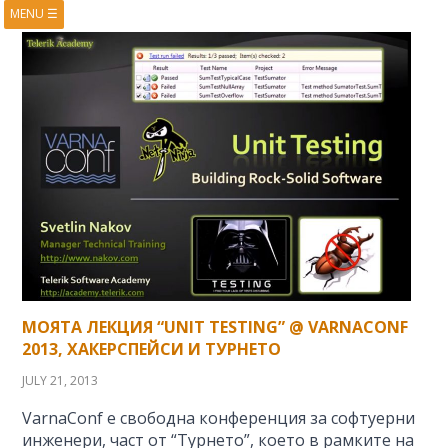
MENU
☰
HOME
ABOUT
BOOKS
COURSES
VIDEOS
PRESENTATIONS
RESEARCH
PUBLICATIONS
CONTACTS
RSS FEED
МОЯТА ЛЕКЦИЯ “UNIT TESTING” @ VARNACONF
2013, ХАКЕРСПЕЙСИ И ТУРНЕТО
JULY 21, 2013
VarnaConf е свободна конференция за софтуерни
инженери, част от “Турнето”, което в рамките на