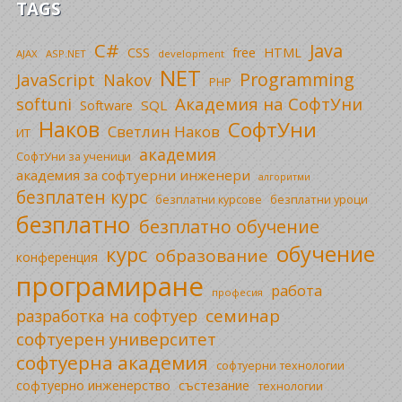
TAGS
C#
Java
CSS
free
HTML
AJAX
ASP.NET
development
NET
Programming
JavaScript
Nakov
PHP
Академия на СофтУни
softuni
SQL
Software
Наков
СофтУни
Светлин Наков
ИТ
академия
СофтУни за ученици
академия за софтуерни инженери
алгоритми
безплатен курс
безплатни уроци
безплатни курсове
безплатно
безплатно обучение
обучение
курс
образование
конференция
програмиране
работа
професия
семинар
разработка на софтуер
софтуерен университет
софтуерна академия
софтуерни технологии
софтуерно инженерство
състезание
технологии