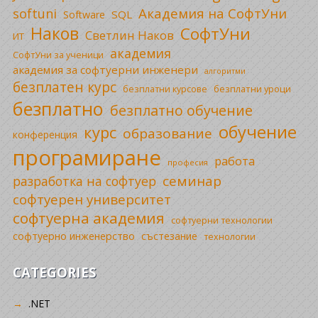
Академия на СофтУни
softuni
SQL
Software
Наков
СофтУни
Светлин Наков
ИТ
академия
СофтУни за ученици
академия за софтуерни инженери
алгоритми
безплатен курс
безплатни уроци
безплатни курсове
безплатно
безплатно обучение
обучение
курс
образование
конференция
програмиране
работа
професия
семинар
разработка на софтуер
софтуерен университет
софтуерна академия
софтуерни технологии
софтуерно инженерство
състезание
технологии
CATEGORIES
.NET