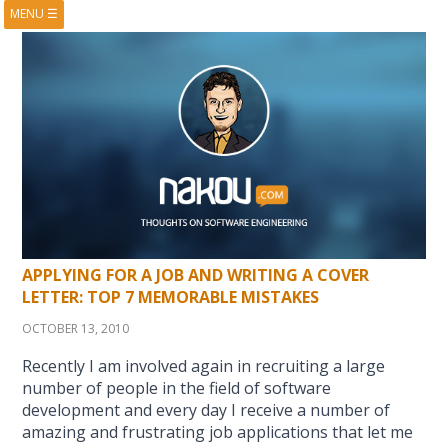
MENU
☰
HOME
ABOUT
BOOKS
COURSES
VIDEOS
PRESENTATIONS
RESEARCH
PUBLICATIONS
CONTACTS
RSS FEED
APPLYING FOR A JOB AND WRITING A COVER
LETTER: TOP 7 MEMORABLE MISTAKES
OCTOBER 13, 2010
Recently I am involved again in recruiting a large
number of people in the field of software
development and every day I receive a number of
amazing and frustrating job applications that let me