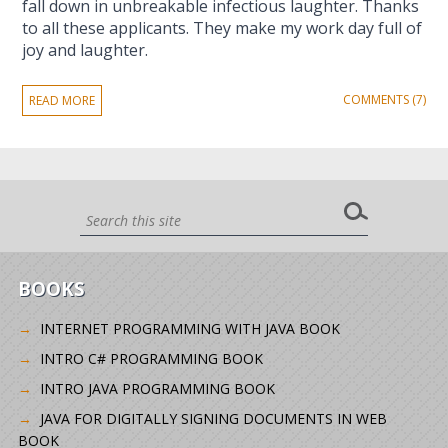
fall down in unbreakable infectious laughter. Thanks
to all these applicants. They make my work day full of
joy and laughter.
COMMENTS (7)
READ MORE
BOOKS
INTERNET PROGRAMMING WITH JAVA BOOK
INTRO C# PROGRAMMING BOOK
INTRO JAVA PROGRAMMING BOOK
JAVA FOR DIGITALLY SIGNING DOCUMENTS IN WEB
BOOK