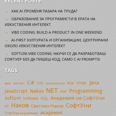
RECENT POSTS
КАК AI ПРОМЕНЯ ПАЗАРА НА ТРУДА?
ОБРАЗОВАНИЕ ЗА ПРОГРАМИСТИ В ЕРАТА НА
ИЗКУСТВЕНИЯ ИНТЕЛЕКТ
VIBE CODING: BUILD A PRODUCT IN ONE WEEKEND
AI-FIRST КУЛТУРАТА И ОРГАНИЗАЦИИ, ЦЕНТРИРАНИ
ОКОЛО ИЗКУСТВЕНИЯ ИНТЕЛЕКТ
SOFTUNI VIBE CODING: НАУЧИ СЕ ДА РАЗРАБОТВАШ
СОФТУЕР БЕЗ ДА ПИШЕШ КОД, САМО С AI PROMPTS!
TAGS
C#
Java
CSS
free
HTML
AJAX
ASP.NET
development
NET
Programming
JavaScript
Nakov
PHP
Академия на СофтУни
softuni
SQL
Software
Наков
СофтУни
Светлин Наков
ИТ
академия
СофтУни за ученици