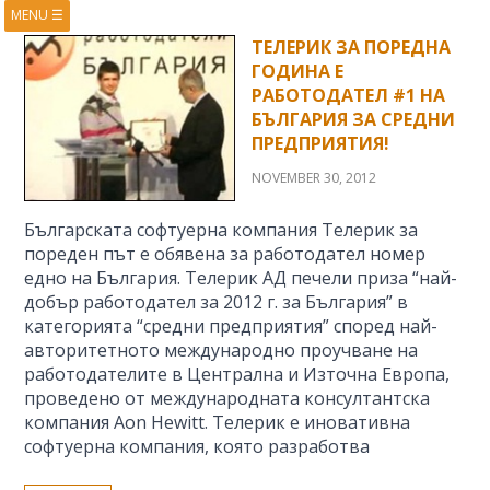
MENU
☰
HOME
ABOUT
ТЕЛЕРИК ЗА ПОРЕДНА
ГОДИНА Е
BOOKS
COURSES
РАБОТОДАТЕЛ #1 НА
VIDEOS
PRESENTATIONS
БЪЛГАРИЯ ЗА СРЕДНИ
ПРЕДПРИЯТИЯ!
RESEARCH
PUBLICATIONS
CONTACTS
RSS FEED
NOVEMBER 30, 2012
Българската софтуерна компания Телерик за
пореден път е обявена за работодател номер
едно на България. Телерик АД печели приза “най-
добър работодател за 2012 г. за България” в
категорията “средни предприятия” според най-
авторитетното международно проучване на
работодателите в Централна и Източна Европа,
проведено от международната консултантска
компания Aon Hewitt. Телерик е иновативна
софтуерна компания, която разработва