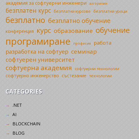
академия за софтуерни инженери
алгоритми
безплатен курс
безплатни уроци
безплатни курсове
безплатно
безплатно обучение
обучение
курс
образование
конференция
програмиране
работа
професия
семинар
разработка на софтуер
софтуерен университет
софтуерна академия
софтуерни технологии
софтуерно инженерство
състезание
технологии
CATEGORIES
.NET
AI
BLOCKCHAIN
BLOG