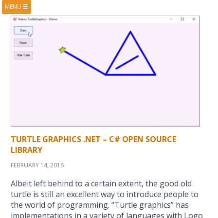
MENU
☰
HOME
ABOUT
BOOKS
COURSES
VIDEOS
PRESENTATIONS
RESEARCH
PUBLICATIONS
CONTACTS
RSS FEED
TURTLE GRAPHICS .NET – C# OPEN SOURCE
LIBRARY
FEBRUARY 14, 2016
Albeit left behind to a certain extent, the good old
turtle is still an excellent way to introduce people to
the world of programming. “Turtle graphics” has
implementations in a variety of languages with Logo