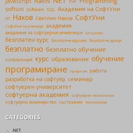
NET
Programming
JavaScript
Nakov
PHP
Академия на СофтУни
softuni
SQL
Software
Наков
СофтУни
Светлин Наков
ИТ
академия
СофтУни за ученици
академия за софтуерни инженери
алгоритми
безплатен курс
безплатни уроци
безплатни курсове
безплатно
безплатно обучение
обучение
курс
образование
конференция
програмиране
работа
професия
семинар
разработка на софтуер
софтуерен университет
софтуерна академия
софтуерни технологии
софтуерно инженерство
състезание
технологии
CATEGORIES
.NET