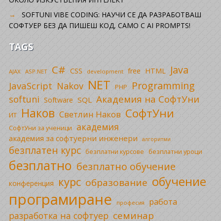
SOFTUNI VIBE CODING: НАУЧИ СЕ ДА РАЗРАБОТВАШ
СОФТУЕР БЕЗ ДА ПИШЕШ КОД, САМО С AI PROMPTS!
TAGS
C#
Java
CSS
free
HTML
AJAX
ASP.NET
development
NET
Programming
JavaScript
Nakov
PHP
Академия на СофтУни
softuni
SQL
Software
Наков
СофтУни
Светлин Наков
ИТ
академия
СофтУни за ученици
академия за софтуерни инженери
алгоритми
безплатен курс
безплатни уроци
безплатни курсове
безплатно
безплатно обучение
обучение
курс
образование
конференция
програмиране
работа
професия
семинар
разработка на софтуер