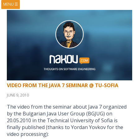
MENU
☰
HOME
ABOUT
BOOKS
COURSES
VIDEOS
PRESENTATIONS
RESEARCH
PUBLICATIONS
CONTACTS
RSS FEED
VIDEO FROM THE JAVA 7 SEMINAR @ TU-SOFIA
JUNE 9, 2010
The video from the seminar about Java 7 organized
by the Bulgarian Java User Group (BGJUG) on
20.05.2010 in the Technical University of Sofia is
finally published (thanks to Yordan Yovkov for the
video processing):