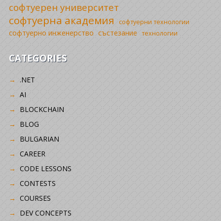
софтуерен университет
софтуерна академия
софтуерни технологии
софтуерно инженерство
състезание
технологии
CATEGORIES
.NET
AI
BLOCKCHAIN
BLOG
BULGARIAN
CAREER
CODE LESSONS
CONTESTS
COURSES
DEV CONCEPTS