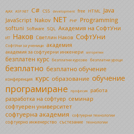
C#
Java
CSS
free
HTML
AJAX
ASP.NET
development
NET
Programming
JavaScript
Nakov
PHP
Академия на СофтУни
softuni
SQL
Software
Наков
СофтУни
Светлин Наков
ИТ
академия
СофтУни за ученици
академия за софтуерни инженери
алгоритми
безплатен курс
безплатни уроци
безплатни курсове
безплатно
безплатно обучение
обучение
курс
образование
конференция
програмиране
работа
професия
семинар
разработка на софтуер
софтуерен университет
софтуерна академия
софтуерни технологии
софтуерно инженерство
състезание
технологии