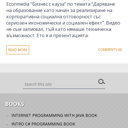
Econmedia “Бизнес с кауза” по темата “Даряване
на образование като начин за реализиране на
корпоративна социална отговорност със
сериозен икономически и социален ефект”. Видео
не съм записвал, тъй като нямаше техническа
възможност. Ето я и презентацията:
COMMENTS (6)
READ MORE
BOOKS
INTERNET PROGRAMMING WITH JAVA BOOK
INTRO C# PROGRAMMING BOOK