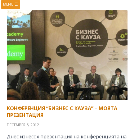
MENU
☰
HOME
ABOUT
BOOKS
COURSES
VIDEOS
PRESENTATIONS
RESEARCH
PUBLICATIONS
CONTACTS
RSS FEED
КОНФЕРЕНЦИЯ “БИЗНЕС С КАУЗА” – МОЯТА
ПРЕЗЕНТАЦИЯ
DECEMBER 6, 2012
Днес изнесох презентация на конференцията на