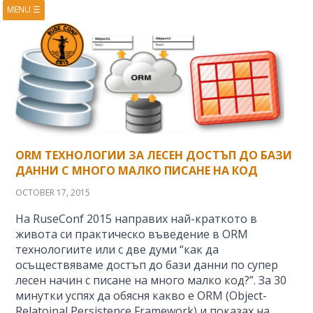
MENU
☰
HOME
ABOUT
BOOKS
COURSES
VIDEOS
PRESENTATIONS
RESEARCH
PUBLICATIONS
CONTACTS
RSS FEED
ORM ТЕХНОЛОГИИ ЗА ЛЕСЕН ДОСТЪП ДО БАЗИ
ДАННИ С МНОГО МАЛКО ПИСАНЕ НА КОД
OCTOBER 17, 2015
На RuseConf 2015 направих най-краткото в
живота си практическо въведение в ORM
технологиите или с две думи “как да
осъществяваме достъп до бази данни по супер
лесен начин с писане на много малко код?”. За 30
минутки успях да обясня какво е ORM (Object-
Relatoinal Persistence Framework) и показах на