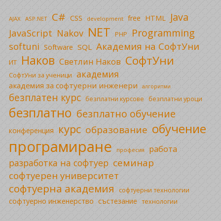
C#
Java
CSS
free
HTML
AJAX
ASP.NET
development
NET
Programming
JavaScript
Nakov
PHP
Академия на СофтУни
softuni
SQL
Software
Наков
СофтУни
Светлин Наков
ИТ
академия
СофтУни за ученици
академия за софтуерни инженери
алгоритми
безплатен курс
безплатни уроци
безплатни курсове
безплатно
безплатно обучение
обучение
курс
образование
конференция
програмиране
работа
професия
семинар
разработка на софтуер
софтуерен университет
софтуерна академия
софтуерни технологии
софтуерно инженерство
състезание
технологии