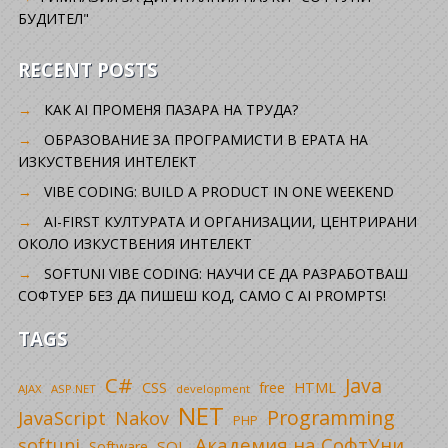
БУДИТЕЛ"
RECENT POSTS
КАК AI ПРОМЕНЯ ПАЗАРА НА ТРУДА?
ОБРАЗОВАНИЕ ЗА ПРОГРАМИСТИ В ЕРАТА НА
ИЗКУСТВЕНИЯ ИНТЕЛЕКТ
VIBE CODING: BUILD A PRODUCT IN ONE WEEKEND
AI-FIRST КУЛТУРАТА И ОРГАНИЗАЦИИ, ЦЕНТРИРАНИ
ОКОЛО ИЗКУСТВЕНИЯ ИНТЕЛЕКТ
SOFTUNI VIBE CODING: НАУЧИ СЕ ДА РАЗРАБОТВАШ
СОФТУЕР БЕЗ ДА ПИШЕШ КОД, САМО С AI PROMPTS!
TAGS
C#
Java
CSS
free
HTML
AJAX
ASP.NET
development
NET
Programming
JavaScript
Nakov
PHP
Академия на СофтУни
softuni
SQL
Software