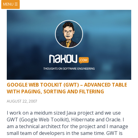
MENU
☰
HOME
ABOUT
BOOKS
COURSES
VIDEOS
PRESENTATIONS
RESEARCH
PUBLICATIONS
CONTACTS
RSS FEED
GOOGLE WEB TOOLKIT (GWT) – ADVANCED TABLE
WITH PAGING, SORTING AND FILTERING
AUGUST 22, 2007
I work on a meidum sized Java project and we use
GWT (Google Web Toolkit), Hibernate and Oracle. I
am a technical architect for the project and I manage
small team of developers in the same time. GWT is