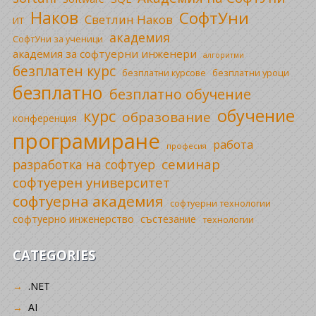
Наков
СофтУни
Светлин Наков
ИТ
академия
СофтУни за ученици
академия за софтуерни инженери
алгоритми
безплатен курс
безплатни уроци
безплатни курсове
безплатно
безплатно обучение
обучение
курс
образование
конференция
програмиране
работа
професия
семинар
разработка на софтуер
софтуерен университет
софтуерна академия
софтуерни технологии
софтуерно инженерство
състезание
технологии
CATEGORIES
.NET
AI