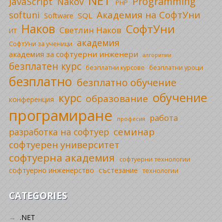
NET
Programming
JavaScript
Nakov
PHP
Академия на СофтУни
softuni
SQL
Software
Наков
СофтУни
Светлин Наков
ИТ
академия
СофтУни за ученици
академия за софтуерни инженери
алгоритми
безплатен курс
безплатни уроци
безплатни курсове
безплатно
безплатно обучение
обучение
курс
образование
конференция
програмиране
работа
професия
семинар
разработка на софтуер
софтуерен университет
софтуерна академия
софтуерни технологии
софтуерно инженерство
състезание
технологии
CATEGORIES
.NET