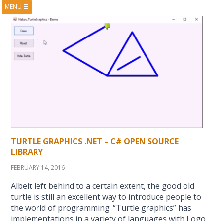
MENU
☰
HOME
ABOUT
BOOKS
COURSES
VIDEOS
PRESENTATIONS
RESEARCH
PUBLICATIONS
CONTACTS
RSS FEED
TURTLE GRAPHICS .NET – C# OPEN SOURCE
LIBRARY
FEBRUARY 14, 2016
Albeit left behind to a certain extent, the good old
turtle is still an excellent way to introduce people to
the world of programming. “Turtle graphics” has
implementations in a variety of languages with Logo