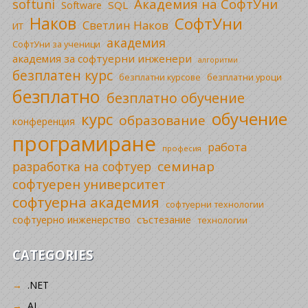
Академия на СофтУни
softuni
SQL
Software
Наков
СофтУни
Светлин Наков
ИТ
академия
СофтУни за ученици
академия за софтуерни инженери
алгоритми
безплатен курс
безплатни уроци
безплатни курсове
безплатно
безплатно обучение
обучение
курс
образование
конференция
програмиране
работа
професия
семинар
разработка на софтуер
софтуерен университет
софтуерна академия
софтуерни технологии
софтуерно инженерство
състезание
технологии
CATEGORIES
.NET
AI