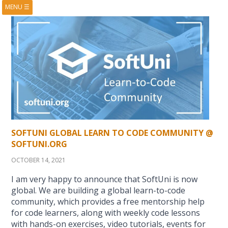
MENU
☰
HOME
ABOUT
BOOKS
COURSES
VIDEOS
PRESENTATIONS
RESEARCH
PUBLICATIONS
CONTACTS
RSS FEED
SOFTUNI GLOBAL LEARN TO CODE COMMUNITY @
SOFTUNI.ORG
OCTOBER 14, 2021
I am very happy to announce that SoftUni is now
global. We are building a global learn-to-code
community, which provides a free mentorship help
for code learners, along with weekly code lessons
with hands-on exercises, video tutorials, events for