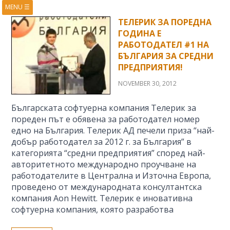
MENU
☰
HOME
ABOUT
ТЕЛЕРИК ЗА ПОРЕДНА
ГОДИНА Е
BOOKS
COURSES
РАБОТОДАТЕЛ #1 НА
VIDEOS
PRESENTATIONS
БЪЛГАРИЯ ЗА СРЕДНИ
ПРЕДПРИЯТИЯ!
RESEARCH
PUBLICATIONS
CONTACTS
RSS FEED
NOVEMBER 30, 2012
Българската софтуерна компания Телерик за
пореден път е обявена за работодател номер
едно на България. Телерик АД печели приза “най-
добър работодател за 2012 г. за България” в
категорията “средни предприятия” според най-
авторитетното международно проучване на
работодателите в Централна и Източна Европа,
проведено от международната консултантска
компания Aon Hewitt. Телерик е иновативна
софтуерна компания, която разработва