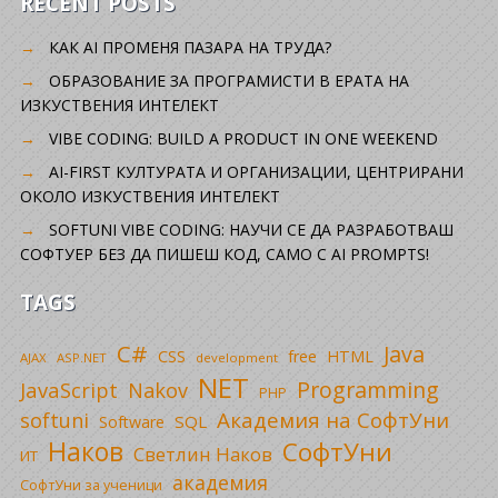
RECENT POSTS
КАК AI ПРОМЕНЯ ПАЗАРА НА ТРУДА?
ОБРАЗОВАНИЕ ЗА ПРОГРАМИСТИ В ЕРАТА НА
ИЗКУСТВЕНИЯ ИНТЕЛЕКТ
VIBE CODING: BUILD A PRODUCT IN ONE WEEKEND
AI-FIRST КУЛТУРАТА И ОРГАНИЗАЦИИ, ЦЕНТРИРАНИ
ОКОЛО ИЗКУСТВЕНИЯ ИНТЕЛЕКТ
SOFTUNI VIBE CODING: НАУЧИ СЕ ДА РАЗРАБОТВАШ
СОФТУЕР БЕЗ ДА ПИШЕШ КОД, САМО С AI PROMPTS!
TAGS
C#
Java
CSS
free
HTML
AJAX
ASP.NET
development
NET
Programming
JavaScript
Nakov
PHP
Академия на СофтУни
softuni
SQL
Software
Наков
СофтУни
Светлин Наков
ИТ
академия
СофтУни за ученици