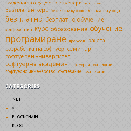
академия за софтуерни инженери
алгоритми
безплатен курс
безплатни уроци
безплатни курсове
безплатно
безплатно обучение
обучение
курс
образование
конференция
програмиране
работа
професия
семинар
разработка на софтуер
софтуерен университет
софтуерна академия
софтуерни технологии
софтуерно инженерство
състезание
технологии
CATEGORIES
.NET
AI
BLOCKCHAIN
BLOG