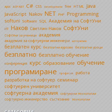
C#
Java
CSS
free
HTML
AJAX
ASP.NET
development
NET
Programming
JavaScript
Nakov
PHP
Академия на СофтУни
softuni
SQL
Software
Наков
СофтУни
Светлин Наков
ИТ
академия
СофтУни за ученици
академия за софтуерни инженери
алгоритми
безплатен курс
безплатни уроци
безплатни курсове
безплатно
безплатно обучение
обучение
курс
образование
конференция
програмиране
работа
професия
семинар
разработка на софтуер
софтуерен университет
софтуерна академия
софтуерни технологии
софтуерно инженерство
състезание
технологии
CATEGORIES