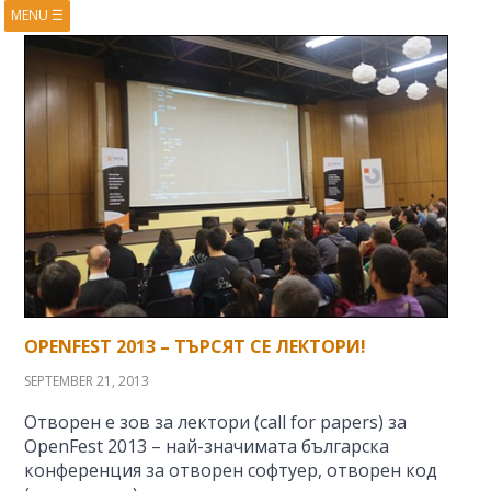
MENU
☰
HOME
ABOUT
BOOKS
COURSES
VIDEOS
PRESENTATIONS
RESEARCH
PUBLICATIONS
CONTACTS
RSS FEED
OPENFEST 2013 – ТЪРСЯТ СЕ ЛЕКТОРИ!
SEPTEMBER 21, 2013
Отворен е зов за лектори (call for papers) за
OpenFest 2013 – най-значимата българска
конференция за отворен софтуер, отворен код