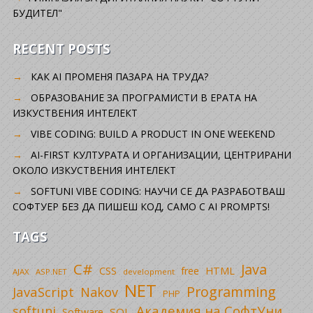
БУДИТЕЛ"
RECENT POSTS
КАК AI ПРОМЕНЯ ПАЗАРА НА ТРУДА?
ОБРАЗОВАНИЕ ЗА ПРОГРАМИСТИ В ЕРАТА НА
ИЗКУСТВЕНИЯ ИНТЕЛЕКТ
VIBE CODING: BUILD A PRODUCT IN ONE WEEKEND
AI-FIRST КУЛТУРАТА И ОРГАНИЗАЦИИ, ЦЕНТРИРАНИ
ОКОЛО ИЗКУСТВЕНИЯ ИНТЕЛЕКТ
SOFTUNI VIBE CODING: НАУЧИ СЕ ДА РАЗРАБОТВАШ
СОФТУЕР БЕЗ ДА ПИШЕШ КОД, САМО С AI PROMPTS!
TAGS
C#
Java
CSS
free
HTML
AJAX
ASP.NET
development
NET
Programming
JavaScript
Nakov
PHP
Академия на СофтУни
softuni
SQL
Software