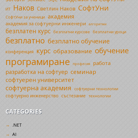
Наков
СофтУни
Светлин Наков
ИТ
академия
СофтУни за ученици
академия за софтуерни инженери
алгоритми
безплатен курс
безплатни уроци
безплатни курсове
безплатно
безплатно обучение
обучение
курс
образование
конференция
програмиране
работа
професия
семинар
разработка на софтуер
софтуерен университет
софтуерна академия
софтуерни технологии
софтуерно инженерство
състезание
технологии
CATEGORIES
.NET
AI