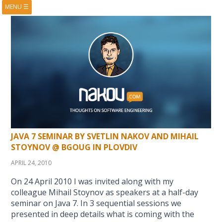
MENU
☰
HOME
ABOUT
BOOKS
COURSES
VIDEOS
PRESENTATIONS
RESEARCH
PUBLICATIONS
CONTACTS
RSS FEED
JAVA 7 SEMINAR BY SVETLIN NAKOV AND MIHAIL
STOYNOV @ BGOUG IN PLOVDIV
APRIL 24, 2010
On 24 April 2010 I was invited along with my
colleague Mihail Stoynov as speakers at a half-day
seminar on Java 7. In 3 sequential sessions we
presented in deep details what is coming with the