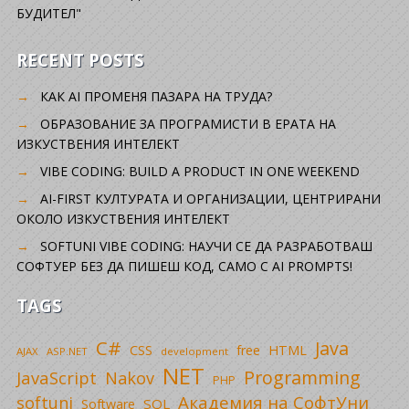
БУДИТЕЛ"
RECENT POSTS
КАК AI ПРОМЕНЯ ПАЗАРА НА ТРУДА?
ОБРАЗОВАНИЕ ЗА ПРОГРАМИСТИ В ЕРАТА НА
ИЗКУСТВЕНИЯ ИНТЕЛЕКТ
VIBE CODING: BUILD A PRODUCT IN ONE WEEKEND
AI-FIRST КУЛТУРАТА И ОРГАНИЗАЦИИ, ЦЕНТРИРАНИ
ОКОЛО ИЗКУСТВЕНИЯ ИНТЕЛЕКТ
SOFTUNI VIBE CODING: НАУЧИ СЕ ДА РАЗРАБОТВАШ
СОФТУЕР БЕЗ ДА ПИШЕШ КОД, САМО С AI PROMPTS!
TAGS
C#
Java
CSS
free
HTML
AJAX
ASP.NET
development
NET
Programming
JavaScript
Nakov
PHP
Академия на СофтУни
softuni
SQL
Software