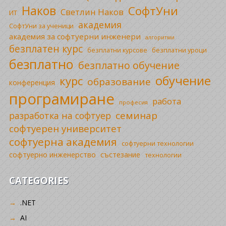
Наков
СофтУни
Светлин Наков
ИТ
академия
СофтУни за ученици
академия за софтуерни инженери
алгоритми
безплатен курс
безплатни уроци
безплатни курсове
безплатно
безплатно обучение
обучение
курс
образование
конференция
програмиране
работа
професия
семинар
разработка на софтуер
софтуерен университет
софтуерна академия
софтуерни технологии
софтуерно инженерство
състезание
технологии
CATEGORIES
.NET
AI