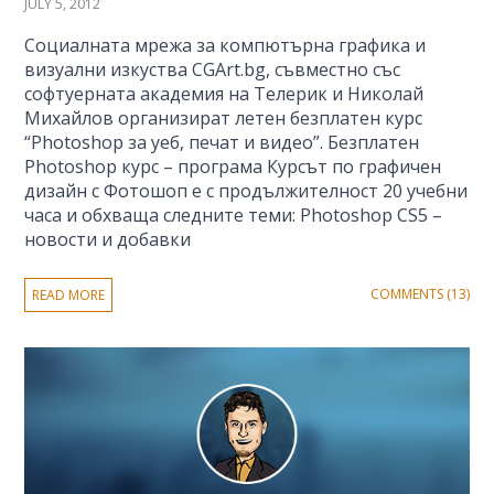
JULY 5, 2012
Социалната мрежа за компютърна графика и
визуални изкуства CGArt.bg, съвместно със
софтуерната академия на Телерик и Николай
Михайлов организират летен безплатен курс
“Photoshop за уеб, печат и видео”. Безплатен
Photoshop курс – програма Курсът по графичен
дизайн с Фотошоп е с продължителност 20 учебни
часа и обхваща следните теми: Photoshop CS5 –
новости и добавки
COMMENTS (13)
READ MORE