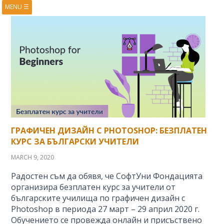
MENU
☰
HOME
ABOUT
BOOKS
COURSES
VIDEOS
PRESENTATIONS
RESEARCH
PUBLICATIONS
CONTACTS
RSS FEED
ГРАФИЧЕН ДИЗАЙН С PHOTOSHOP: БЕЗПЛАТЕН
КУРС ЗА БЪЛГАРСКИ УЧИТЕЛИ
MARCH 9, 2020
Радостен съм да обявя, че СофтУни Фондацията
организира безплатен курс за учители от
българските училища по графичен дизайн с
Photoshop в периода 27 март – 29 април 2020 г.
Обучението се провежда онлайн и присъствено