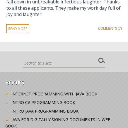
fall down in unbreakable infectious laughter. Thanks
to all these applicants. They make my work day full of
joy and laughter.
COMMENTS (7)
READ MORE
BOOKS
INTERNET PROGRAMMING WITH JAVA BOOK
INTRO C# PROGRAMMING BOOK
INTRO JAVA PROGRAMMING BOOK
JAVA FOR DIGITALLY SIGNING DOCUMENTS IN WEB
BOOK