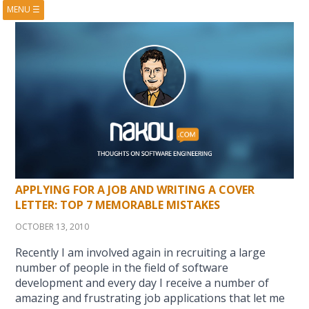
MENU
☰
HOME
ABOUT
BOOKS
COURSES
VIDEOS
PRESENTATIONS
RESEARCH
PUBLICATIONS
CONTACTS
RSS FEED
APPLYING FOR A JOB AND WRITING A COVER
LETTER: TOP 7 MEMORABLE MISTAKES
OCTOBER 13, 2010
Recently I am involved again in recruiting a large
number of people in the field of software
development and every day I receive a number of
amazing and frustrating job applications that let me