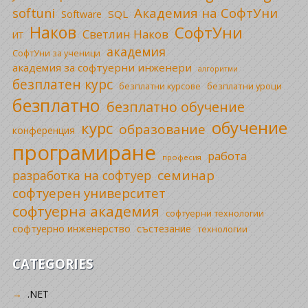
Академия на СофтУни
softuni
SQL
Software
Наков
СофтУни
Светлин Наков
ИТ
академия
СофтУни за ученици
академия за софтуерни инженери
алгоритми
безплатен курс
безплатни уроци
безплатни курсове
безплатно
безплатно обучение
обучение
курс
образование
конференция
програмиране
работа
професия
семинар
разработка на софтуер
софтуерен университет
софтуерна академия
софтуерни технологии
софтуерно инженерство
състезание
технологии
CATEGORIES
.NET